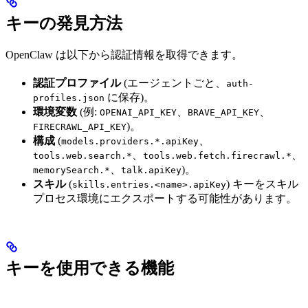
キーの発見方法
OpenClaw は以下から認証情報を取得できます。
認証プロファイル
(エージェントごと、
auth-
に保存)。
profiles.json
環境変数
(例:
、
、
OPENAI_API_KEY
BRAVE_API_KEY
)。
FIRECRAWL_API_KEY
構成
(
、
models.providers.*.apiKey
、
、
tools.web.search.*
tools.web.fetch.firecrawl.*
、
)。
memorySearch.*
talk.apiKey
スキル
(
) キーをスキル
skills.entries.<name>.apiKey
プロセス環境にエクスポートする可能性があります。
キーを使用できる機能