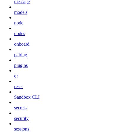
message
models
node
nodes
onboard
pairing
plugins
qr
reset
Sandbox CLI
secrets
security
sessions