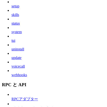
setup
skills
status
system
tui
uninstall
update
voicecall
webhooks
RPC と API
RPCアダプター