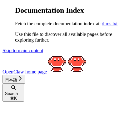
Documentation Index
Fetch the complete documentation index at:
/llms.txt
Use this file to discover all available pages before
exploring further.
Skip to main content
OpenClaw
home page
日本語
Search...
⌘
K