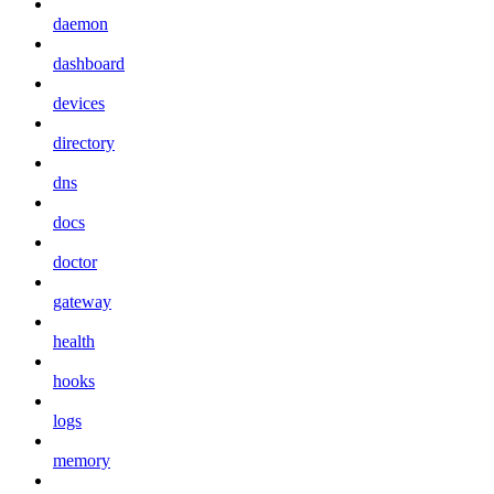
daemon
dashboard
devices
directory
dns
docs
doctor
gateway
health
hooks
logs
memory