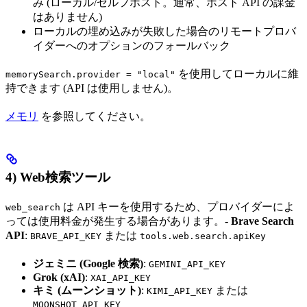
み (ローカル/セルフホスト。通常、ホスト API の課金
はありません)
ローカルの埋め込みが失敗した場合のリモートプロバ
イダーへのオプションのフォールバック
を使用してローカルに維
memorySearch.provider = "local"
持できます (API は使用しません)。
メモリ
を参照してください。
4) Web検索ツール
は API キーを使用するため、プロバイダーによ
web_search
っては使用料金が発生する場合があります。-
Brave Search
API
:
または
BRAVE_API_KEY
tools.web.search.apiKey
ジェミニ (Google 検索)
:
GEMINI_API_KEY
Grok (xAI)
:
XAI_API_KEY
キミ (ムーンショット)
:
または
KIMI_API_KEY
MOONSHOT_API_KEY