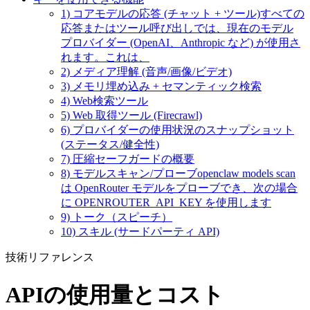
1) コアモデルの応答 (チャット + ツール)すべての
応答またはツール呼び出しでは、現在のモデル
プロバイダー (OpenAI、Anthropic など) が使用さ
れます。これは、
2) メディア理解 (音声/画像/ビデオ)
3) メモリ埋め込み + セマンティック検索
4) Web検索ツール
5) Web 取得ツール (Firecrawl)
6) プロバイダーの使用状況のスナップショット
(ステータス/健全性)
7) 圧縮セーフガードの概要
8) モデルスキャン/プローブopenclaw models scan
は OpenRouter モデルをプローブでき、次の場合
に OPENROUTER_API_KEY を使用します
9) トーク（スピーチ）
10) スキル (サードパーティ API)
技術リファレンス
APIの使用量とコスト