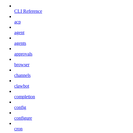
CLI Reference
acp
agent
agents
approvals
browser
channels
clawbot
completion
config
configure
cron