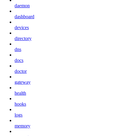
daemon
dashboard
devices
directory
dns
docs
doctor
gateway
health
hooks
logs
memory