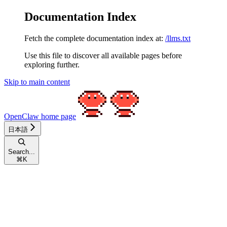
Documentation Index
Fetch the complete documentation index at:
/llms.txt
Use this file to discover all available pages before
exploring further.
Skip to main content
OpenClaw
home page
日本語
Search...
⌘
K