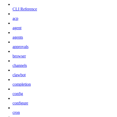
CLI Reference
acp
agent
agents
approvals
browser
channels
clawbot
completion
config
configure
cron