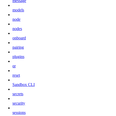
message
models
node
nodes
onboard
pairing
plugins
qr
reset
Sandbox CLI
secrets
security
sessions