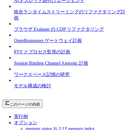
ACP スレッド紐付けエージェント
統合ランタイムストリーミングのリファクタリング計
画
ブラウザ Evaluate の CDP リファクタリング
OpenResponses ゲートウェイ計画
PTY とプロセス監視の計画
Session Binding Channel Agnostic 計画
ワークスペース記憶の研究
モデル構成の検討
このページの内容
実行例
オプション
memory status および memory index