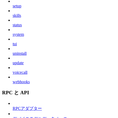
setup
skills
status
system
tui
uninstall
update
voicecall
webhooks
RPC と API
RPCアダプター