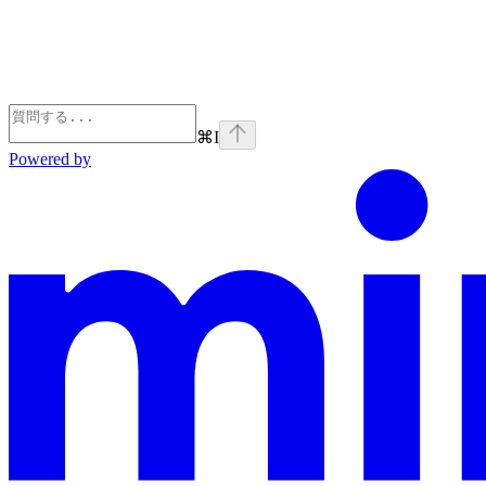
⌘
I
Powered by