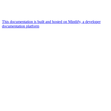
This documentation is built and hosted on Mintlify, a developer
documentation platform