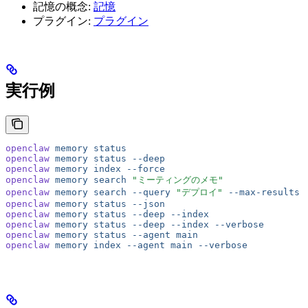
記憶の概念:
記憶
プラグイン:
プラグイン
実行例
openclaw
 memory
 status
openclaw
 memory
 status
 --deep
openclaw
 memory
 index
 --force
openclaw
 memory
 search
 "ミーティングのメモ"
openclaw
 memory
 search
 --query
 "デプロイ"
 --max-results
 
openclaw
 memory
 status
 --json
openclaw
 memory
 status
 --deep
 --index
openclaw
 memory
 status
 --deep
 --index
 --verbose
openclaw
 memory
 status
 --agent
 main
openclaw
 memory
 index
 --agent
 main
 --verbose