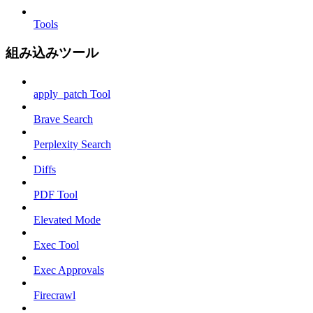
Tools
組み込みツール
apply_patch Tool
Brave Search
Perplexity Search
Diffs
PDF Tool
Elevated Mode
Exec Tool
Exec Approvals
Firecrawl