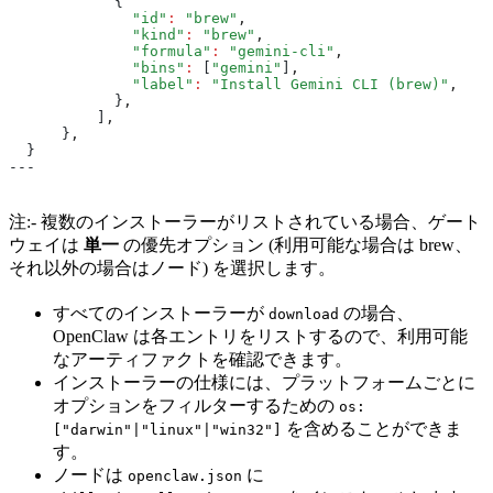
            {
              "id"
:
 "brew"
,
              "kind"
:
 "brew"
,
              "formula"
:
 "gemini-cli"
,
              "bins"
:
 [
"gemini"
]
,
              "label"
:
 "Install Gemini CLI (brew)"
,
            }
,
          ]
,
      }
,
  }
---
注:- 複数のインストーラーがリストされている場合、ゲート
ウェイは
単一
の優先オプション (利用可能な場合は brew、
それ以外の場合はノード) を選択します。
すべてのインストーラーが
の場合、
download
OpenClaw は各エントリをリストするので、利用可能
なアーティファクトを確認できます。
インストーラーの仕様には、プラットフォームごとに
オプションをフィルターするための
os:
を含めることができま
["darwin"|"linux"|"win32"]
す。
ノードは
に
openclaw.json