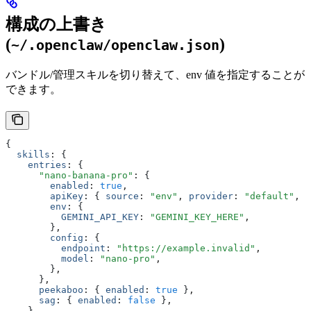
構成の上書き
(
)
~/.openclaw/openclaw.json
バンドル/管理スキルを切り替えて、env 値を指定することが
できます。
{
  skills
:
 {
    entries
:
 {
      "nano-banana-pro"
:
 {
        enabled
:
 true
,
        apiKey
:
 { 
source
:
 "env"
,
 provider
:
 "default"
,
 i
        env
:
 {
          GEMINI_API_KEY
:
 "GEMINI_KEY_HERE"
,
        }
,
        config
:
 {
          endpoint
:
 "https://example.invalid"
,
          model
:
 "nano-pro"
,
        }
,
      }
,
      peekaboo
:
 { 
enabled
:
 true
 }
,
      sag
:
 { 
enabled
:
 false
 }
,
    }
,