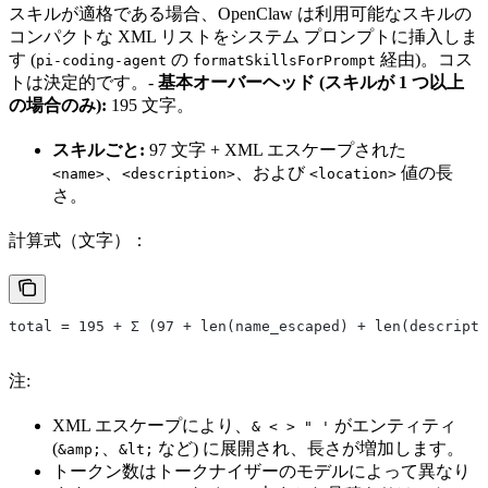
スキルが適格である場合、OpenClaw は利用可能なスキルの
コンパクトな XML リストをシステム プロンプトに挿入しま
す (
の
経由)。コス
pi-coding-agent
formatSkillsForPrompt
トは決定的です。-
基本オーバーヘッド (スキルが 1 つ以上
の場合のみ):
195 文字。
スキルごと:
97 文字 + XML エスケープされた
、
、および
値の長
<name>
<description>
<location>
さ。
計算式（文字）：
total = 195 + Σ (97 + len(name_escaped) + len(descripti
注:
XML エスケープにより、
がエンティティ
& < > " '
(
、
など) に展開され、長さが増加します。
&amp;
&lt;
トークン数はトークナイザーのモデルによって異なり