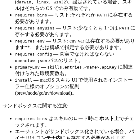
(
、
、
)。設定されている場合、スキ
darwin
linux
win32
ルはそれらの OS でのみ有効です。
— リスト;それぞれが
に存在する
requires.bins
PATH
必要があります。
— リスト;少なくとも 1 つは
に
requires.anyBins
PATH
存在する必要があります。
— リスト; env var は存在する必要があり
requires.env
ます**、または構成で指定する必要があります。
— 真実でなければならない
requires.config
パスのリスト。
openclaw.json
—
に関連
primaryEnv
skills.entries.<name>.apiKey
付けられた環境変数名。
— macOS スキル UI で使用されるインストー
install
ラー仕様のオプションの配列
(brew/node/go/uv/download)。
サンドボックスに関する注意:
はスキルのロード時に
ホスト
上でチェ
requires.bins
ックされます。
エージェントがサンドボックス化されている場合、バ
イナリは
コンテナ内
にも存在する必要があります。