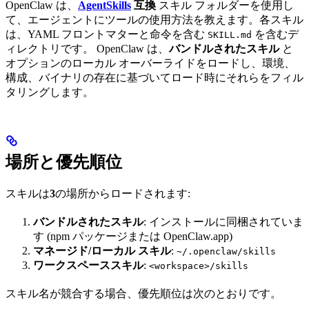
OpenClaw は、
AgentSkills
互換
スキル フォルダーを使用し
て、エージェントにツールの使用方法を教えます。各スキル
は、YAML フロントマターと命令を含む
を含むデ
SKILL.md
ィレクトリです。 OpenClaw は、
バンドルされたスキル
と
オプションのローカル オーバーライドをロードし、環境、
構成、バイナリの存在に基づいてロード時にそれらをフィル
タリングします。
場所と優先順位
スキルは
3
の場所からロードされます:
バンドルされたスキル
: インストールに同梱されていま
す (npm パッケージまたは OpenClaw.app)
マネージド/ローカル スキル
:
~/.openclaw/skills
ワークスペーススキル
:
<workspace>/skills
スキル名が競合する場合、優先順位は次のとおりです。