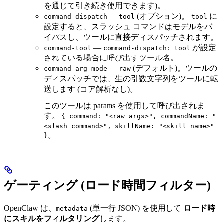
を通じて引き続き使用できます)。
—
(オプション)。
に
command-dispatch
tool
tool
設定すると、スラッシュ コマンドはモデルをバ
イパスし、ツールに直接ディスパッチされます。
—
が設定
command-tool
command-dispatch: tool
されている場合に呼び出すツール名。
—
(デフォルト)。ツールの
command-arg-mode
raw
ディスパッチでは、生の引数文字列をツールに転
送します (コア解析なし)。
このツールは params を使用して呼び出されま
す。
{ command: "<raw args>", commandName: "
<slash command>", skillName: "<skill name>"
。
}
ゲーティング (ロード時間フィルター)
OpenClaw は、
(単一行 JSON) を使用して
ロード時
metadata
にスキルをフィルタリング
します。