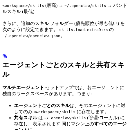
(最高) →
→ バンド
<workspace>/skills
~/.openclaw/skills
ルスキル (最低)
さらに、追加のスキル フォルダー (優先順位が最も低い) を
次のように設定できます。
の
skills.load.extraDirs
。
~/.openclaw/openclaw.json
エージェントごとのスキルと共有スキ
ル
マルチエージェント
セットアップでは、各エージェントに
独自のワークスペースがあります。つまり:
エージェントごとのスキル
は、そのエージェントに対
してのみ
に存在します。
<workspace>/skills
共有スキル
は
(管理/ローカル) に
~/.openclaw/skills
存在し、表示されます 同じマシン上の
すべてのエージ
ェント
に。