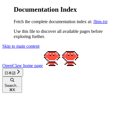
Documentation Index
Fetch the complete documentation index at:
/llms.txt
Use this file to discover all available pages before
exploring further.
Skip to main content
OpenClaw
home page
日本語
Search...
⌘
K