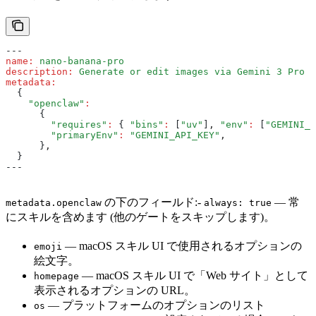
---
name
:
 nano-banana-pro
description
:
 Generate or edit images via Gemini 3 Pro I
metadata
:
  {
    "openclaw"
:
      {
        "requires"
:
 { 
"bins"
:
 [
"uv"
]
,
 "env"
:
 [
"GEMINI_A
        "primaryEnv"
:
 "GEMINI_API_KEY"
,
      }
,
  }
---
の下のフィールド:-
— 常
metadata.openclaw
always: true
にスキルを含めます (他のゲートをスキップします)。
— macOS スキル UI で使用されるオプションの
emoji
絵文字。
— macOS スキル UI で「Web サイト」として
homepage
表示されるオプションの URL。
— プラットフォームのオプションのリスト
os