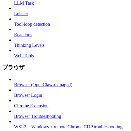
LLM Task
Lobster
Tool-loop detection
Reactions
Thinking Levels
Web Tools
ブラウザ
Browser (OpenClaw-managed)
Browser Login
Chrome Extension
Browser Troubleshooting
WSL2 + Windows + remote Chrome CDP troubleshooting