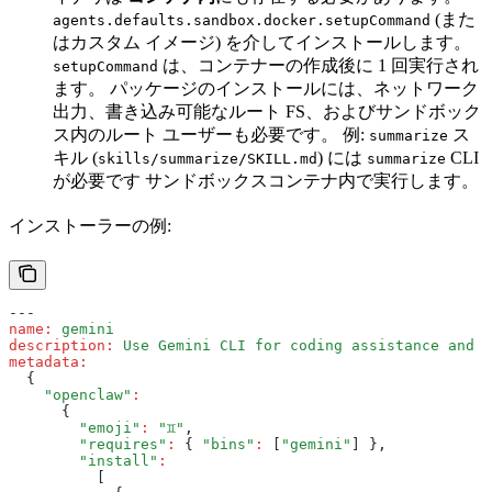
(また
agents.defaults.sandbox.docker.setupCommand
はカスタム イメージ) を介してインストールします。
は、コンテナーの作成後に 1 回実行され
setupCommand
ます。 パッケージのインストールには、ネットワーク
出力、書き込み可能なルート FS、およびサンドボック
ス内のルート ユーザーも必要です。 例:
ス
summarize
キル (
) には
CLI
skills/summarize/SKILL.md
summarize
が必要です サンドボックスコンテナ内で実行します。
インストーラーの例:
---
name
:
 gemini
description
:
 Use Gemini CLI for coding assistance and G
metadata
:
  {
    "openclaw"
:
      {
        "emoji"
:
 "♊️"
,
        "requires"
:
 { 
"bins"
:
 [
"gemini"
] }
,
        "install"
:
          [