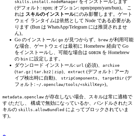
をインストールします
skills.install.nodeManager
(デフォルト: npm; オプション: npm/pnpm/yarn/bun)。 こ
れは
スキルのインストール
にのみ影響します。ゲート
ウェイ ランタイムは依然として Node である必要があ
ります (Bun は WhatsApp/Telegram には推奨されませ
ん)。
Go のインストール:
が見つからず、
が利用可能
go
brew
な場合、ゲートウェイは最初に Homebrew 経由で Go
をインストールし、可能な場合は
を Homebrew
GOBIN
の
に設定します。
bin
ダウンロード インストール:
(必須)、
url
archive
(
|
|
)、
(デフォルト: アーカ
tar.gz
tar.bz2
zip
extract
イブ検出時に自動)、
、
(デ
stripComponents
targetDir
フォルト:
)。
~/.openclaw/tools/<skillKey>
が存在しない場合、スキルは常に適格で
metadata.openclaw
す (ただし、 構成で無効になっているか、バンドルされたス
キルの
によってブロックされていま
skills.allowBundled
す)。