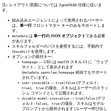
注:- レイアウト/意図については AgentSkills 仕様に従いま
す。
組み込みエージェントによって使用されるパーサー
は、
単一行
フロントマター キーのみをサポートしま
す。
は
単一行の JSON オブジェクト
である必要
metadata
があります。
スキルフォルダーのパスを参照するには、手順内で
を使用します。
{baseDir}
オプションの前付キー:
— URL は macOS スキル UI に「ウェブ
homepage
サイト」として表示されます
(
経由でもサポート
metadata.openclaw.homepage
されています)。
—
(デフォルト:
user-invocable
true|false
)。
の場合、スキルはユーザーのスラッ
true
true
シュ コマンドとして公開されます。
—
(デフ
disable-model-invocation
true|false
ォルト:
)。
の場合、スキルはモデル
false
true
プロンプトから除外されます (ユーザー呼び出し