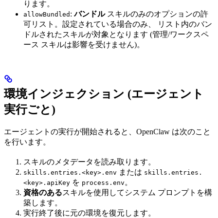
ります。
:
バンドル
スキルのみのオプションの許
allowBundled
可リスト。設定されている場合のみ、 リスト内のバン
ドルされたスキルが対象となります (管理/ワークスペ
ース スキルは影響を受けません)。
環境インジェクション (エージェント
実行ごと)
エージェントの実行が開始されると、OpenClaw は次のこと
を行います。
スキルのメタデータを読み取ります。
または
skills.entries.<key>.env
skills.entries.
を
。
<key>.apiKey
process.env
資格のある
スキルを使用してシステム プロンプトを構
築します。
実行終了後に元の環境を復元します。