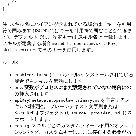
  }
,
}
注: スキル名にハイフンが含まれている場合は、キーを引用
符で囲みます (JSON5 ではキーを引用符で囲むことができま
す)。デフォルトでは、設定キーは
スキル名
と一致します。
スキルが定義する場合
、
metadata.openclaw.skillKey
でそのキーを使用します。
skills.entries
ルール:
は、バンドル/インストールされている
enabled: false
場合でもスキルを無効にします。
:
変数がプロセスにまだ設定されていない場合にの
env
み
挿入されます。
:
を宣言するス
apiKey
metadata.openclaw.primaryEnv
キルの利便性。 プレーンテキスト文字列または
SecretRef オブジェクト (
) を
{ source, provider, id }
サポートします。
: スキルごとのカスタムフィールド用のオプショ
config
ンのバッグ。カスタムキーはここに存在する必要があ