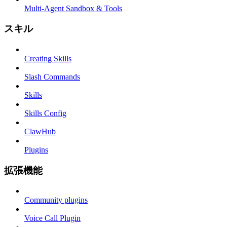
Multi-Agent Sandbox & Tools
スキル
Creating Skills
Slash Commands
Skills
Skills Config
ClawHub
Plugins
拡張機能
Community plugins
Voice Call Plugin