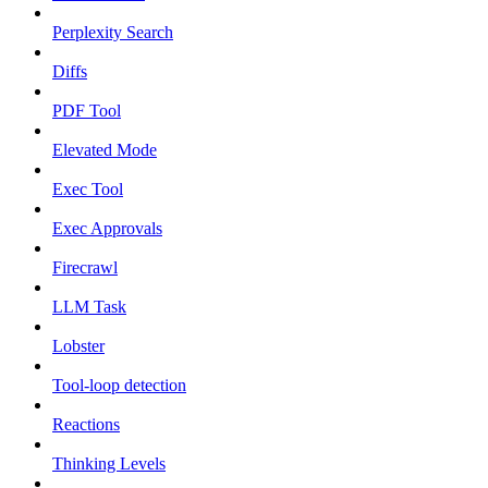
Perplexity Search
Diffs
PDF Tool
Elevated Mode
Exec Tool
Exec Approvals
Firecrawl
LLM Task
Lobster
Tool-loop detection
Reactions
Thinking Levels