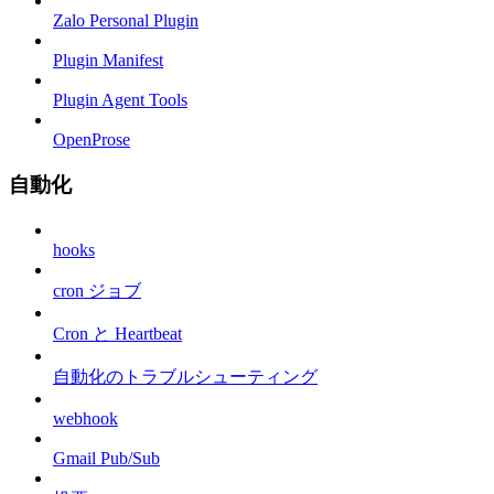
Zalo Personal Plugin
Plugin Manifest
Plugin Agent Tools
OpenProse
自動化
hooks
cron ジョブ
Cron と Heartbeat
自動化のトラブルシューティング
webhook
Gmail Pub/Sub