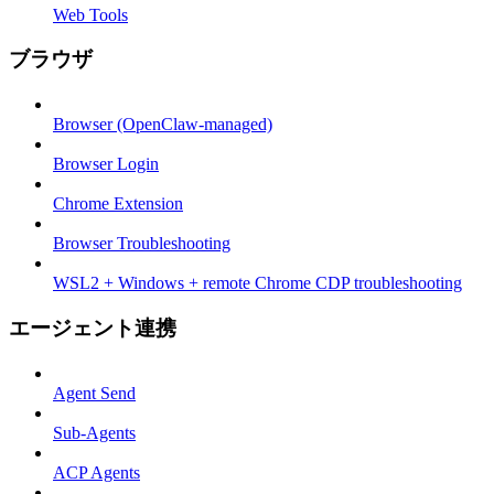
Web Tools
ブラウザ
Browser (OpenClaw-managed)
Browser Login
Chrome Extension
Browser Troubleshooting
WSL2 + Windows + remote Chrome CDP troubleshooting
エージェント連携
Agent Send
Sub-Agents
ACP Agents