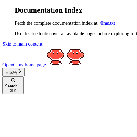
Documentation Index
Fetch the complete documentation index at:
/llms.txt
Use this file to discover all available pages before exploring fur
Skip to main content
OpenClaw
home page
日本語
Search...
⌘
K