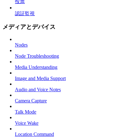
投票
認証監視
メディアとデバイス
Nodes
Node Troubleshooting
Media Understanding
Image and Media Support
Audio and Voice Notes
Camera Capture
Talk Mode
Voice Wake
Location Command