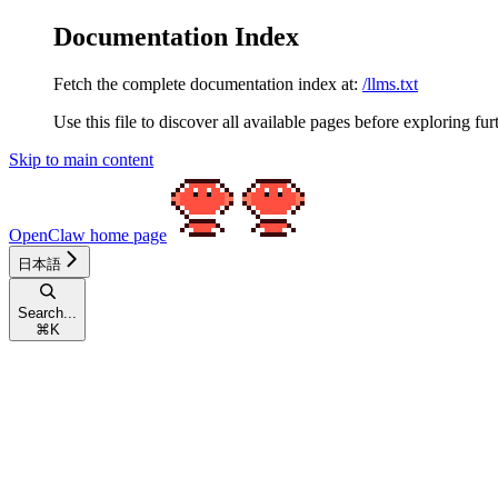
Documentation Index
Fetch the complete documentation index at:
/llms.txt
Use this file to discover all available pages before exploring fur
Skip to main content
OpenClaw
home page
日本語
Search...
⌘
K