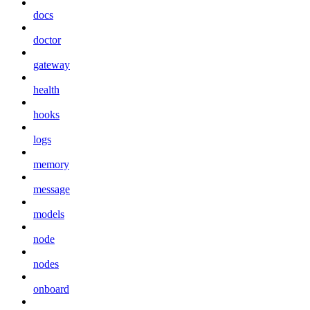
docs
doctor
gateway
health
hooks
logs
memory
message
models
node
nodes
onboard