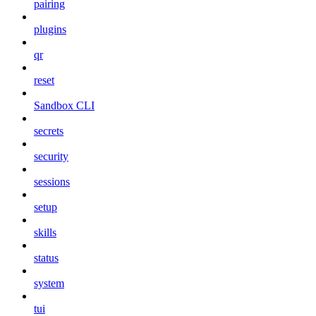
pairing
plugins
qr
reset
Sandbox CLI
secrets
security
sessions
setup
skills
status
system
tui