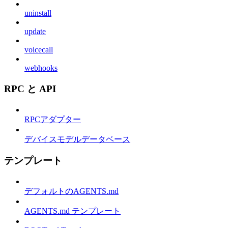
uninstall
update
voicecall
webhooks
RPC と API
RPCアダプター
デバイスモデルデータベース
テンプレート
デフォルトのAGENTS.md
AGENTS.md テンプレート