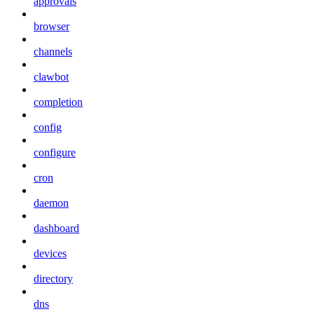
approvals
browser
channels
clawbot
completion
config
configure
cron
daemon
dashboard
devices
directory
dns