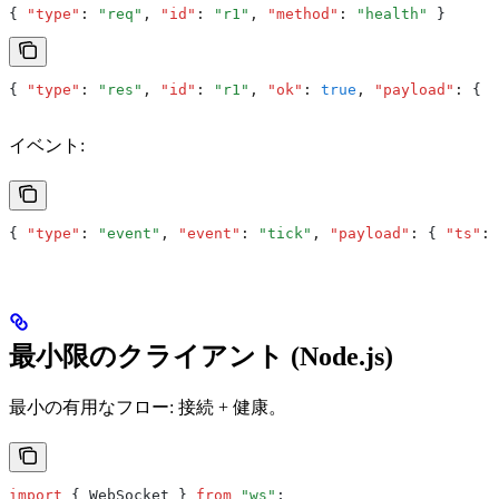
{ 
"type"
:
 "req"
,
 "id"
:
 "r1"
,
 "method"
:
 "health"
 }
{ 
"type"
:
 "res"
,
 "id"
:
 "r1"
,
 "ok"
:
 true
,
 "payload"
:
 { 
"
イベント:
{ 
"type"
:
 "event"
,
 "event"
:
 "tick"
,
 "payload"
:
 { 
"ts"
:
 
最小限のクライアント (Node.js)
最小の有用なフロー: 接続 + 健康。
import
 { WebSocket } 
from
 "ws"
;