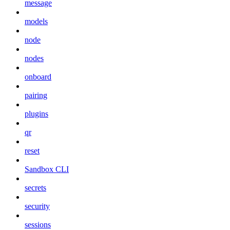
message
models
node
nodes
onboard
pairing
plugins
qr
reset
Sandbox CLI
secrets
security
sessions