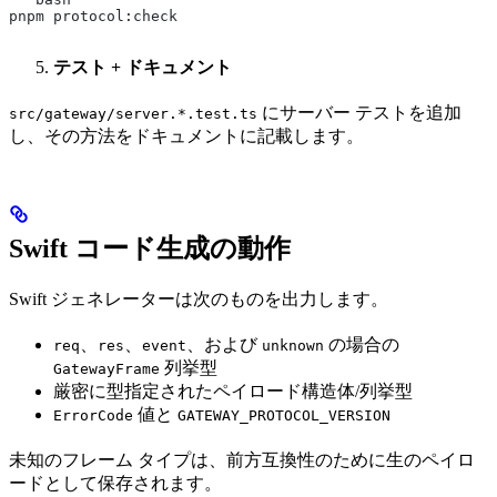
pnpm protocol
:
check
テスト + ドキュメント
にサーバー テストを追加
src/gateway/server.*.test.ts
し、その方法をドキュメントに記載します。
Swift コード生成の動作
Swift ジェネレーターは次のものを出力します。
、
、
、および
の場合の
req
res
event
unknown
列挙型
GatewayFrame
厳密に型指定されたペイロード構造体/列挙型
値と
ErrorCode
GATEWAY_PROTOCOL_VERSION
未知のフレーム タイプは、前方互換性のために生のペイロ
ードとして保存されます。