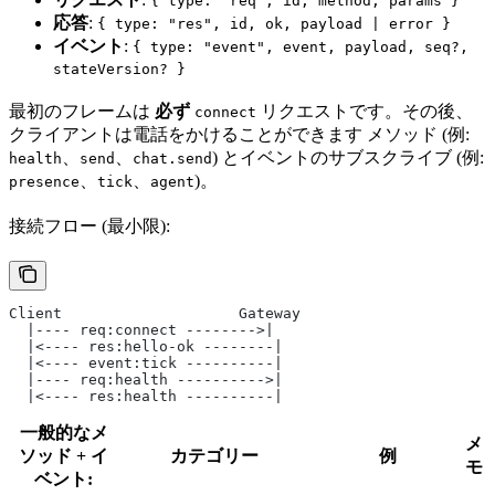
{ type: "req", id, method, params }
応答
:
{ type: "res", id, ok, payload | error }
イベント
:
{ type: "event", event, payload, seq?,
stateVersion? }
最初のフレームは
必ず
リクエストです。その後、
connect
クライアントは電話をかけることができます メソッド (例:
、
、
) とイベントのサブスクライブ (例:
health
send
chat.send
、
、
)。
presence
tick
agent
接続フロー (最小限):
Client                    Gateway
  |---- req:connect -------->|
  |<---- res:hello-ok --------|
  |<---- event:tick ----------|
  |---- req:health ---------->|
  |<---- res:health ----------|
一般的なメ
メ
ソッド + イ
カテゴリー
例
モ
ベント: