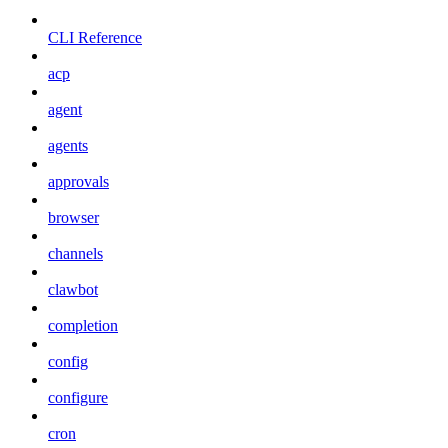
CLI Reference
acp
agent
agents
approvals
browser
channels
clawbot
completion
config
configure
cron