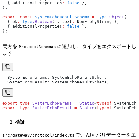
  { additionalProperties
:
 false
 }
,
);
export
 const
 SystemEchoResultSchema
 =
 Type
.Object
(
  { ok
:
 Type
.Boolean
()
,
 text
:
 NonEmptyString }
,
  { additionalProperties
:
 false
 }
,
);
両方を
に追加し、タイプをエクスポートし
ProtocolSchemas
ます。
  SystemEchoParams
:
 SystemEchoParamsSchema
,
  SystemEchoResult
:
 SystemEchoResultSchema
,
export
 type
 SystemEchoParams
 =
 Static
<
typeof
 SystemEcho
export
 type
 SystemEchoResult
 =
 Static
<
typeof
 SystemEcho
検証
で、AJV バリデーターをエ
src/gateway/protocol/index.ts