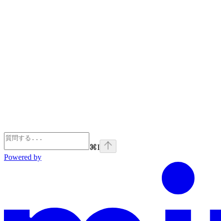
⌘
I
Powered by