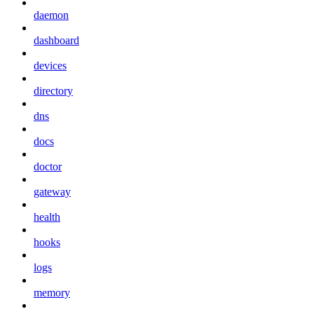
daemon
dashboard
devices
directory
dns
docs
doctor
gateway
health
hooks
logs
memory