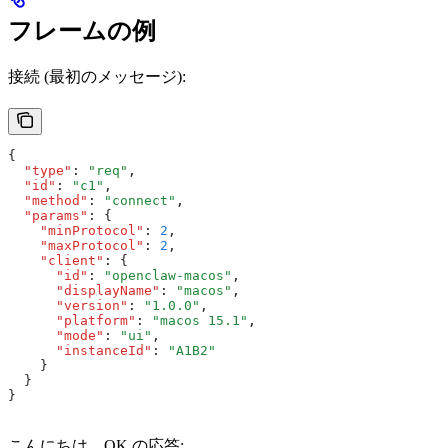
フレームの例
接続 (最初のメッセージ):
{
  "type"
:
 "req"
,
  "id"
:
 "c1"
,
  "method"
:
 "connect"
,
  "params"
:
 {
    "minProtocol"
:
 2
,
    "maxProtocol"
:
 2
,
    "client"
:
 {
      "id"
:
 "openclaw-macos"
,
      "displayName"
:
 "macos"
,
      "version"
:
 "1.0.0"
,
      "platform"
:
 "macos 15.1"
,
      "mode"
:
 "ui"
,
      "instanceId"
:
 "A1B2"
    }
  }
}
こんにちは、OK の応答: