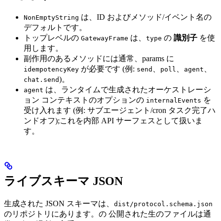
は、ID およびメソッド/イベント名の
NonEmptyString
デフォルトです。
トップレベルの
は、
の
識別子
を使
GatewayFrame
type
用します。
副作用のあるメソッドには通常、params に
が必要です (例:
、
、
、
idempotencyKey
send
poll
agent
)。
chat.send
は、ランタイムで生成されたオーケストレーシ
agent
ョン コンテキストのオプションの
を
internalEvents
受け入れます (例: サブエージェント/cron タスク完了ハ
ンドオフ);これを内部 API サーフェスとして扱いま
す。
ライブスキーマ JSON
生成された JSON スキーマは、
dist/protocol.schema.json
のリポジトリにあります。の 公開された生のファイルは通