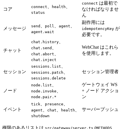
は最初で
connect
、
、
connect
health
コア
なければなりませ
status
ん
副作用には
、
、
、
send
poll
agent
メッセージ
が
idempotencyKey
agent.wait
必要です。
、
chat.history
WebChat はこれら
、
chat.send
チャット
を使用します。
、
chat.abort
chat.inject
、
sessions.list
セッション
セッション管理者
、
sessions.patch
sessions.delete
ゲートウェイ WS
、
node.list
ノード
+ ノード アクショ
、
node.invoke
ン
node.pair.*
、
、
tick
presence
イベント
サーバープッシュ
、
、
、
agent
chat
health
shutdown
権限のあるリストは
(
、
src/gateway/server.ts
METHODS