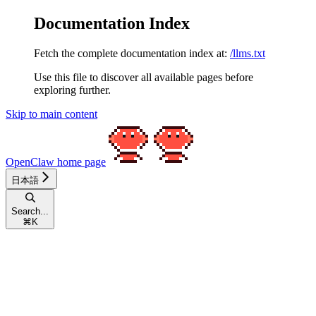
Documentation Index
Fetch the complete documentation index at:
/llms.txt
Use this file to discover all available pages before
exploring further.
Skip to main content
OpenClaw
home page
日本語
Search...
⌘
K