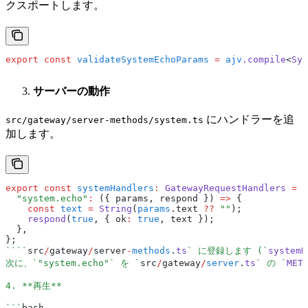
クスポートします。
export
 const
 validateSystemEchoParams
 =
 ajv
.compile
<
Sys
サーバーの動作
にハンドラーを追
src/gateway/server-methods/system.ts
加します。
export
 const
 systemHandlers
:
 GatewayRequestHandlers
 =
 {
  "system.echo"
:
 ({ params
,
 respond }) 
=>
 {
    const
 text
 =
 String
(
params
.text 
??
 ""
);
    respond
(
true
,
 { ok
:
 true
,
 text });
  }
,
};
````
src
/
gateway
/
server
-
methods
.
ts
` に登録します (`
systemH
次に、`"system.echo"` を `
src
/
gateway
/
server
.
ts
` の `
MET
4. **再生**
```
bash