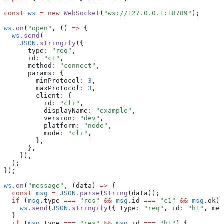
const
 ws
 =
 new
 WebSocket
(
"ws://127.0.0.1:18789"
);
ws
.on
(
"open"
,
 () 
=>
 {
  ws
.send
(
    JSON
.stringify
({
      type
:
 "req"
,
      id
:
 "c1"
,
      method
:
 "connect"
,
      params
:
 {
        minProtocol
:
 3
,
        maxProtocol
:
 3
,
        client
:
 {
          id
:
 "cli"
,
          displayName
:
 "example"
,
          version
:
 "dev"
,
          platform
:
 "node"
,
          mode
:
 "cli"
,
        }
,
      }
,
    })
,
  );
});
ws
.on
(
"message"
,
 (data) 
=>
 {
  const
 msg
 =
 JSON
.parse
(
String
(data));
  if
 (
msg
.type 
===
 "res"
 &&
 msg
.id 
===
 "c1"
 &&
 msg
.ok) 
    ws
.send
(
JSON
.stringify
({ type
:
 "req"
,
 id
:
 "h1"
,
 met
  }
  if
 (
msg
.type 
===
 "res"
 &&
 msg
.id 
===
 "h1"
) {