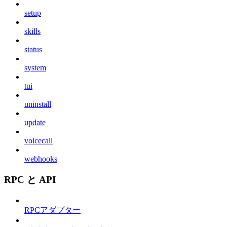
setup
skills
status
system
tui
uninstall
update
voicecall
webhooks
RPC と API
RPCアダプター