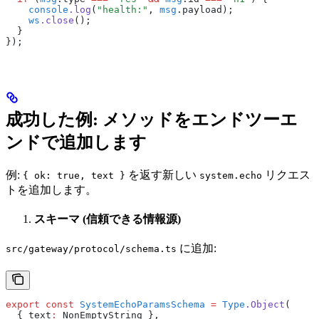
    console
.log
(
"health:"
,
 msg
.payload);
    ws
.close
();
  }
});
成功した例: メソッドをエンドツーエ
ンドで追加します
例:
を返す新しい
リクエス
{ ok: true, text }
system.echo
トを追加します。
スキーマ (信頼できる情報源)
に追加:
src/gateway/protocol/schema.ts
export
 const
 SystemEchoParamsSchema
 =
 Type
.Object
(
  { text
:
 NonEmptyString }
,