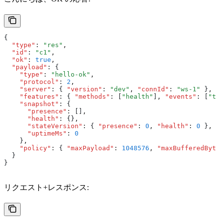
{
  "type"
:
 "res"
,
  "id"
:
 "c1"
,
  "ok"
:
 true
,
  "payload"
:
 {
    "type"
:
 "hello-ok"
,
    "protocol"
:
 2
,
    "server"
:
 { 
"version"
:
 "dev"
,
 "connId"
:
 "ws-1"
 }
,
    "features"
:
 { 
"methods"
:
 [
"health"
]
,
 "events"
:
 [
"ti
    "snapshot"
:
 {
      "presence"
:
 []
,
      "health"
:
 {}
,
      "stateVersion"
:
 { 
"presence"
:
 0
,
 "health"
:
 0
 }
,
      "uptimeMs"
:
 0
    }
,
    "policy"
:
 { 
"maxPayload"
:
 1048576
,
 "maxBufferedByte
  }
}
リクエスト+レスポンス: