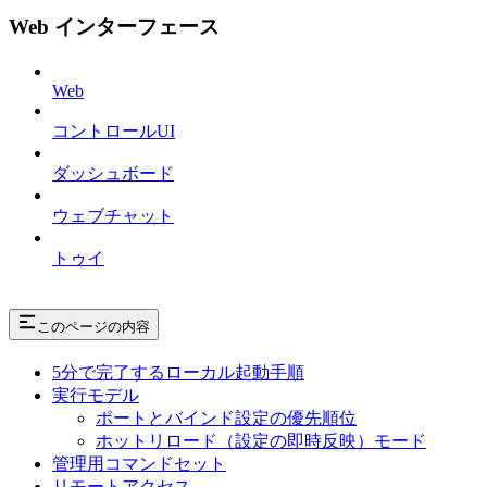
Web インターフェース
Web
コントロールUI
ダッシュボード
ウェブチャット
トゥイ
このページの内容
5分で完了するローカル起動手順
実行モデル
ポートとバインド設定の優先順位
ホットリロード（設定の即時反映）モード
管理用コマンドセット
リモートアクセス