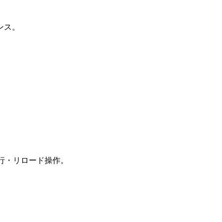
ンス。
び移行・リロード操作。