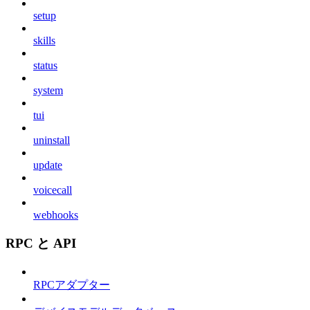
setup
skills
status
system
tui
uninstall
update
voicecall
webhooks
RPC と API
RPCアダプター