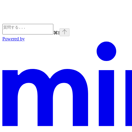
⌘
I
Powered by