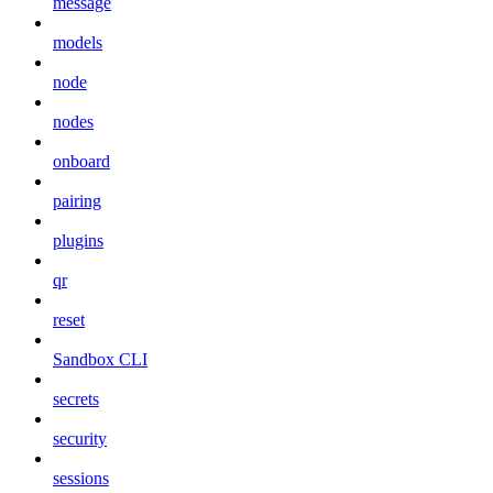
message
models
node
nodes
onboard
pairing
plugins
qr
reset
Sandbox CLI
secrets
security
sessions