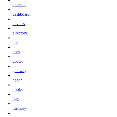
daemon
dashboard
devices
directory
dns
docs
doctor
gateway
health
hooks
logs
memory