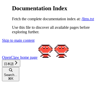
Documentation Index
Fetch the complete documentation index at:
/llms.txt
Use this file to discover all available pages before
exploring further.
Skip to main content
OpenClaw
home page
日本語
Search...
⌘
K