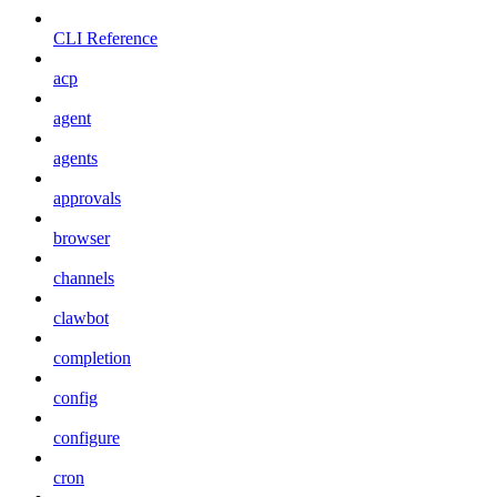
CLI Reference
acp
agent
agents
approvals
browser
channels
clawbot
completion
config
configure
cron