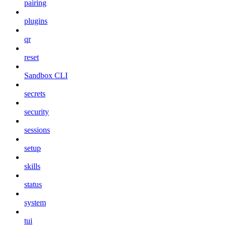
pairing
plugins
qr
reset
Sandbox CLI
secrets
security
sessions
setup
skills
status
system
tui