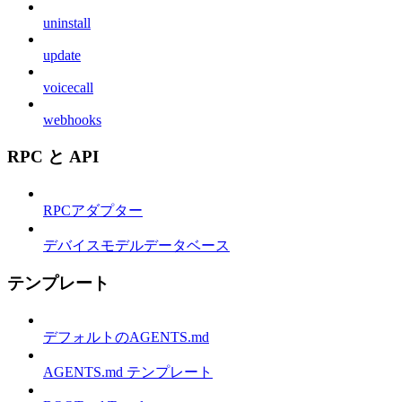
uninstall
update
voicecall
webhooks
RPC と API
RPCアダプター
デバイスモデルデータベース
テンプレート
デフォルトのAGENTS.md
AGENTS.md テンプレート