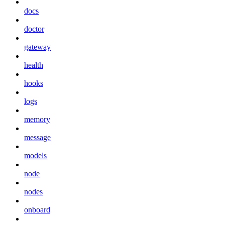
docs
doctor
gateway
health
hooks
logs
memory
message
models
node
nodes
onboard