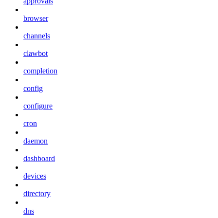
approvals
browser
channels
clawbot
completion
config
configure
cron
daemon
dashboard
devices
directory
dns