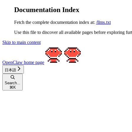
Documentation Index
Fetch the complete documentation index at:
/llms.txt
Use this file to discover all available pages before exploring fur
Skip to main content
OpenClaw
home page
日本語
Search...
⌘
K