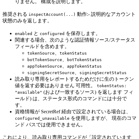
りません。 構成を説明します。
推奨される
動作:- 説明的なアカウント
inspectAccount(...)
状態のみを返します。
と
を保存します。
enabled
configured
関連する場合、次のような認証情報ソース/ステータス
フィールドを含めます。
、
tokenSource
tokenStatus
、
botTokenSource
botTokenStatus
、
appTokenSource
appTokenStatus
、
signingSecretSource
signingSecretStatus
読み取り専用をレポートするためだけに生のトークン
値を返す必要はありません 可用性。
tokenStatus:
(および一致するソース) を返します フィ
"available"
ールド) は、ステータス形式のコマンドには十分で
す。
資格情報が SecretRef 経由で設定されている場合は、
を使用しますが、 現在のコマ
configured_unavailable
ンド パスでは使用できません。
これにより、読み取り専用コマンドが「設定されています