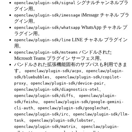
シグナルチャンネルプラ
openclaw/plugin-sdk/signal
グイン用。
iMessage チャネル プラ
openclaw/plugin-sdk/imessage
グイン用。
WhatsApp チャネル プ
openclaw/plugin-sdk/whatsapp
ラグイン用。
LINE チャネル プラグイン
openclaw/plugin-sdk/line
用。
バンドルされた
openclaw/plugin-sdk/msteams
Microsoft Teams プラグイン サーフェス用。
バンドルされた拡張機能固有のサブパスも利用できま
す。
、
openclaw/plugin-sdk/acpx
openclaw/plugin-
、
sdk/bluebubbles
openclaw/plugin-sdk/copilot-
、
、
proxy
openclaw/plugin-sdk/device-pair
、
openclaw/plugin-sdk/diagnostics-otel
、
openclaw/plugin-sdk/diffs
openclaw/plugin-
、
sdk/feishu
openclaw/plugin-sdk/google-gemini-
、
、
cli-auth
openclaw/plugin-sdk/googlechat
、
openclaw/plugin-sdk/irc
openclaw/plugin-sdk/llm-
、
、
task
openclaw/plugin-sdk/lobster
、
openclaw/plugin-sdk/matrix
openclaw/plugin-