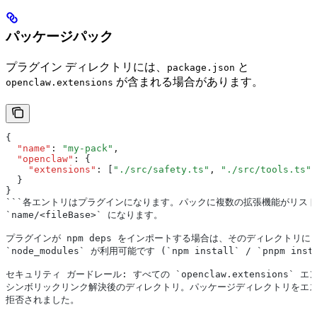
パッケージパック
プラグイン ディレクトリには、
と
package.json
が含まれる場合があります。
openclaw.extensions
{
  "name"
:
 "my-pack"
,
  "openclaw"
:
 {
    "extensions"
:
 [
"./src/safety.ts"
,
 "./src/tools.ts"
]
  }
}
```各エントリはプラグインになります。パックに複数の拡張機能がリスト
`name/<fileBase>` になります。
プラグインが npm deps をインポートする場合は、そのディレクトリ
`node_modules` が利用可能です (`npm install` / `pnpm inst
セキュリティ ガードレール: すべての `openclaw.extensions
シンボリックリンク解決後のディレクトリ。パッケージディレクトリをエ
拒否されました。