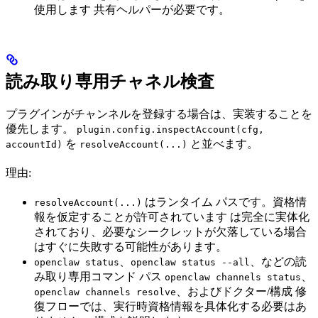
使用します 共有ヘルパーが必要です。
読み取り専用チャネル検査
プラグインがチャンネルを登録する場合は、実装することを
優先します。
plugin.config.inspectAccount(cfg,
を
と並べます。
accountId)
resolveAccount(...)
理由:
はランタイム パスです。資格情
resolveAccount(...)
報を仮定することが許可されています は完全に実体化
されており、必要なシークレットが欠落している場合
はすぐに失敗する可能性があります。
、
、などの読
openclaw status
openclaw status --all
み取り専用コマンド パス
、
openclaw channels status
、およびドクター/構成 修
openclaw channels resolve
復フローでは、実行時資格情報を具体化する必要はあ