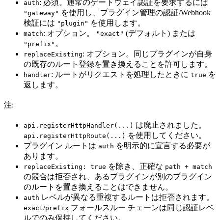
: 必須。通常のゲートウェイ認証を要求するには
auth
を使用し、プラグイン管理の認証/Webhook
"gateway"
検証には
を使用します。
"plugin"
: オプション。
(デフォルト) または
match
"exact"
。
"prefix"
: オプション。同じプラグインが自身
replaceExisting
の既存のルート登録を置き換えることを許可します。
: ルートがリクエストを処理したときに
を
handler
true
返します。
注:
は廃止されました。
api.registerHttpHandler(...)
を使用してください。
api.registerHttpRoute(...)
プラグイン ルートは
を明示的に宣言する必要が
auth
あります。
を除き、正確な
replaceExisting: true
path + match
の競合は拒否され、あるプラグインが別のプラグイン
のルートを置き換えることはできません。
レベルが異なる重複するルートは拒否されます。
auth
/
フォールスルー チェーンは同じ認証レベ
exact
prefix
ルでのみ保持してください。