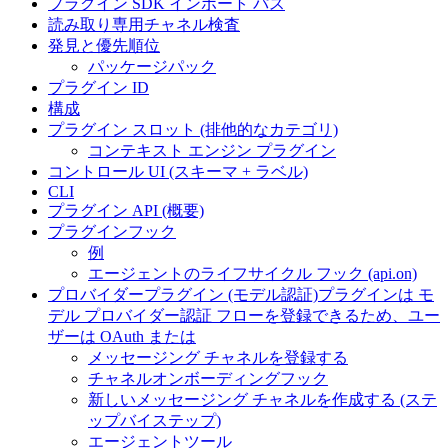
プラグイン SDK インポート パス
読み取り専用チャネル検査
発見と優先順位
パッケージパック
プラグイン ID
構成
プラグイン スロット (排他的なカテゴリ)
コンテキスト エンジン プラグイン
コントロール UI (スキーマ + ラベル)
CLI
プラグイン API (概要)
プラグインフック
例
エージェントのライフサイクル フック (api.on)
プロバイダープラグイン (モデル認証)プラグインは モ
デル プロバイダー認証 フローを登録できるため、ユー
ザーは OAuth または
メッセージング チャネルを登録する
チャネルオンボーディングフック
新しいメッセージング チャネルを作成する (ステ
ップバイステップ)
エージェントツール