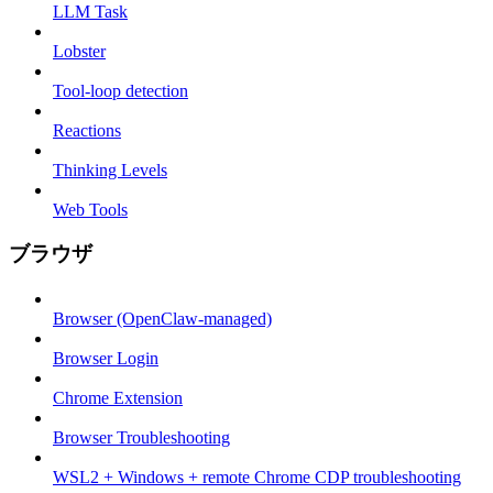
LLM Task
Lobster
Tool-loop detection
Reactions
Thinking Levels
Web Tools
ブラウザ
Browser (OpenClaw-managed)
Browser Login
Chrome Extension
Browser Troubleshooting
WSL2 + Windows + remote Chrome CDP troubleshooting