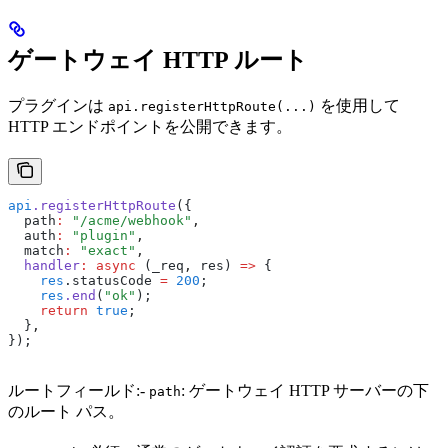
ゲートウェイ HTTP ルート
プラグインは
を使用して
api.registerHttpRoute(...)
HTTP エンドポイントを公開できます。
api
.registerHttpRoute
({
  path
:
 "/acme/webhook"
,
  auth
:
 "plugin"
,
  match
:
 "exact"
,
  handler
:
 async
 (_req
,
 res) 
=>
 {
    res
.statusCode 
=
 200
;
    res
.end
(
"ok"
);
    return
 true
;
  }
,
});
ルートフィールド:-
: ゲートウェイ HTTP サーバーの下
path
のルート パス。