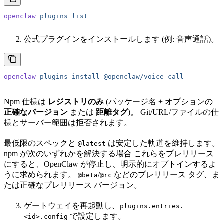
openclaw
 plugins
 list
公式プラグインをインストールします (例: 音声通話)。
openclaw
 plugins
 install
 @openclaw/voice-call
Npm 仕様は
レジストリのみ
(パッケージ名 + オプションの
正確なバージョン
または
距離タグ
)。 Git/URL/ファイルの仕
様とサーバー範囲は拒否されます。
最低限のスペックと
は安定した軌道を維持します。
@latest
npm が次のいずれかを解決する場合 これらをプレリリース
にすると、OpenClaw が停止し、明示的にオプトインするよ
うに求められます。
/
などのプレリリース タグ、ま
@beta
@rc
たは正確なプレリリース バージョン。
ゲートウェイを再起動し、
plugins.entries.
で設定します。
<id>.config