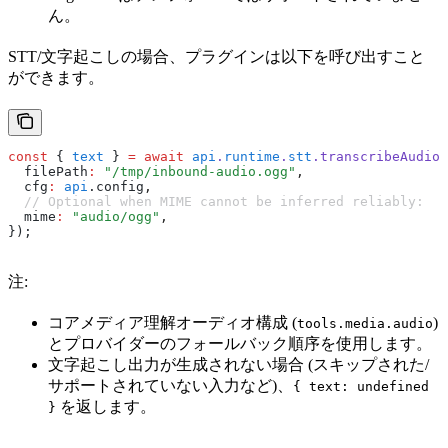
ん。
STT/文字起こしの場合、プラグインは以下を呼び出すこと
ができます。
const
 { 
text
 } 
=
 await
 api
.
runtime
.
stt
.transcribeAudioF
  filePath
:
 "/tmp/inbound-audio.ogg"
,
  cfg
:
 api
.config
,
  // Optional when MIME cannot be inferred reliably:
  mime
:
 "audio/ogg"
,
});
注:
コアメディア理解オーディオ構成 (
)
tools.media.audio
とプロバイダーのフォールバック順序を使用します。
文字起こし出力が生成されない場合 (スキップされた/
サポートされていない入力など)、
{ text: undefined
を返します。
}