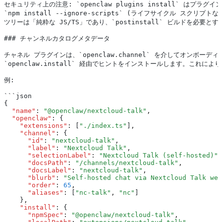
セキュリティ上の注意: `openclaw plugins install` はプ
`npm install --ignore-scripts` (ライフサイクル スク
ツリーは「純粋な JS/TS」であり、`postinstall` ビルドを必要
### チャンネルカタログメタデータ
チャネル プラグインは、`openclaw.channel` を介してオンボー
`openclaw.install` 経由でヒントをインストールします。これ
例:
```json
{
  "name"
:
 "@openclaw/nextcloud-talk"
,
  "openclaw"
:
 {
    "extensions"
:
 [
"./index.ts"
]
,
    "channel"
:
 {
      "id"
:
 "nextcloud-talk"
,
      "label"
:
 "Nextcloud Talk"
,
      "selectionLabel"
:
 "Nextcloud Talk (self-hosted)"
,
      "docsPath"
:
 "/channels/nextcloud-talk"
,
      "docsLabel"
:
 "nextcloud-talk"
,
      "blurb"
:
 "Self-hosted chat via Nextcloud Talk web
      "order"
:
 65
,
      "aliases"
:
 [
"nc-talk"
,
 "nc"
]
    }
,
    "install"
:
 {
      "npmSpec"
:
 "@openclaw/nextcloud-talk"
,