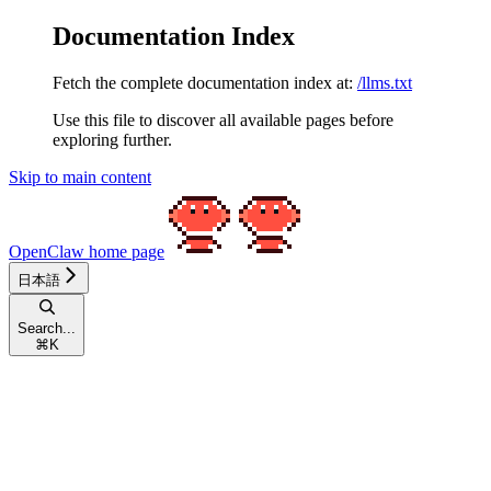
Documentation Index
Fetch the complete documentation index at:
/llms.txt
Use this file to discover all available pages before
exploring further.
Skip to main content
OpenClaw
home page
日本語
Search...
⌘
K