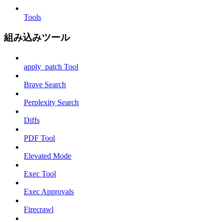
Tools
組み込みツール
apply_patch Tool
Brave Search
Perplexity Search
Diffs
PDF Tool
Elevated Mode
Exec Tool
Exec Approvals
Firecrawl