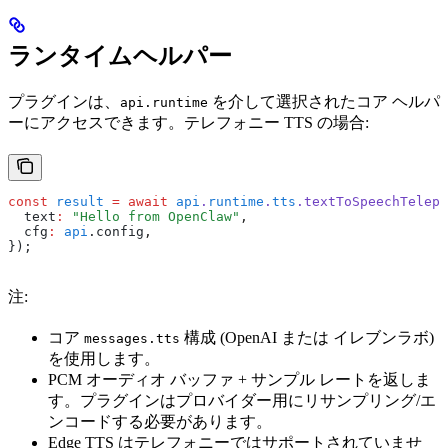
ランタイムヘルパー
プラグインは、
を介して選択されたコア ヘルパ
api.runtime
ーにアクセスできます。テレフォニー TTS の場合:
const
 result
 =
 await
 api
.
runtime
.
tts
.textToSpeechTeleph
  text
:
 "Hello from OpenClaw"
,
  cfg
:
 api
.config
,
});
注:
コア
構成 (OpenAI または イレブンラボ)
messages.tts
を使用します。
PCM オーディオ バッファ + サンプル レートを返しま
す。プラグインはプロバイダー用にリサンプリング/エ
ンコードする必要があります。
Edge TTS はテレフォニーではサポートされていませ