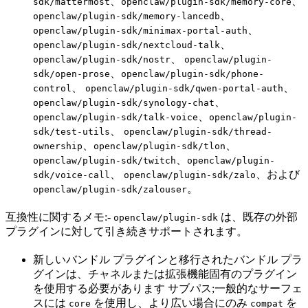
、
、
sdk/mattermost
openclaw/plugin-sdk/memory-core
、
openclaw/plugin-sdk/memory-lancedb
、
openclaw/plugin-sdk/minimax-portal-auth
、
openclaw/plugin-sdk/nextcloud-talk
、
openclaw/plugin-sdk/nostr
openclaw/plugin-
、
sdk/open-prose
openclaw/plugin-sdk/phone-
、
、
control
openclaw/plugin-sdk/qwen-portal-auth
、
openclaw/plugin-sdk/synology-chat
、
openclaw/plugin-sdk/talk-voice
openclaw/plugin-
、
sdk/test-utils
openclaw/plugin-sdk/thread-
、
、
ownership
openclaw/plugin-sdk/tlon
、
openclaw/plugin-sdk/twitch
openclaw/plugin-
、
、および
sdk/voice-call
openclaw/plugin-sdk/zalo
。
openclaw/plugin-sdk/zalouser
互換性に関するメモ:-
は、既存の外部
openclaw/plugin-sdk
プラグインに対して引き続きサポートされます。
新しいバンドル プラグインと移行されたバンドル プラ
グインは、チャネルまたは拡張機能固有のプラグイン
を使用する必要があります サブパス;一般的なサーフェ
スには
を使用し、より広い場合にのみ
を
core
compat