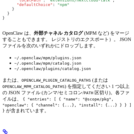
      "localPath"
:
 "extensions/nextcloud-talk"
,
      "defaultChoice"
:
 "npm"
    }
  }
}
OpenClaw は、
外部チャネル カタログ
(MPM など) をマージ
することもできます。 レジストリのエクスポート）。 JSON
ファイルを次のいずれかにドロップします。
~/.openclaw/mpm/plugins.json
~/.openclaw/mpm/catalog.json
~/.openclaw/plugins/catalog.json
または、
(または
OPENCLAW_PLUGIN_CATALOG_PATHS
) を指定してください 1 つ以上
OPENCLAW_MPM_CATALOG_PATHS
の JSON ファイル (カンマ/セミコロン/
区切り)。各ファ
PATH
イルは、
{ "entries": [ { "name": "@scope/pkg",
"openclaw": { "channel": {...}, "install": {...} } } ]
が含まれています。
}