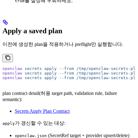
를 설정해 우회하세요.
true
Apply a saved plan
이전에 생성한 plan을 적용하거나 preflight만 실행합니다.
openclaw
 secrets
 apply
 --from
 /tmp/openclaw-secrets-pla
openclaw
 secrets
 apply
 --from
 /tmp/openclaw-secrets-pla
openclaw
 secrets
 apply
 --from
 /tmp/openclaw-secrets-pla
plan contract detail(허용 target path, validation rule, failure
semantic):
Secrets Apply Plan Contract
가 갱신할 수 있는 대상:
apply
(SecretRef target + provider upsert/delete)
openclaw.json