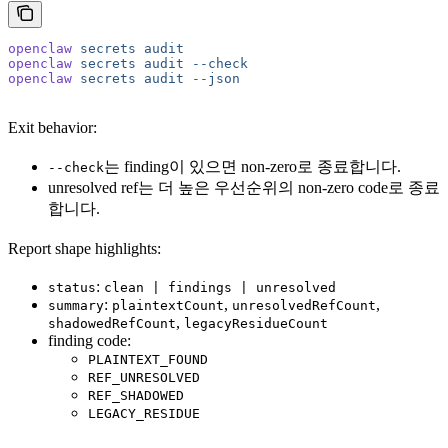
openclaw
 secrets
 audit
openclaw
 secrets
 audit
 --check
openclaw
 secrets
 audit
 --json
Exit behavior:
는 finding이 있으면 non-zero로 종료합니다.
--check
unresolved ref는 더 높은 우선순위의 non-zero code로 종료
합니다.
Report shape highlights:
:
status
clean | findings | unresolved
:
,
,
summary
plaintextCount
unresolvedRefCount
,
shadowedRefCount
legacyResidueCount
finding code:
PLAINTEXT_FOUND
REF_UNRESOLVED
REF_SHADOWED
LEGACY_RESIDUE