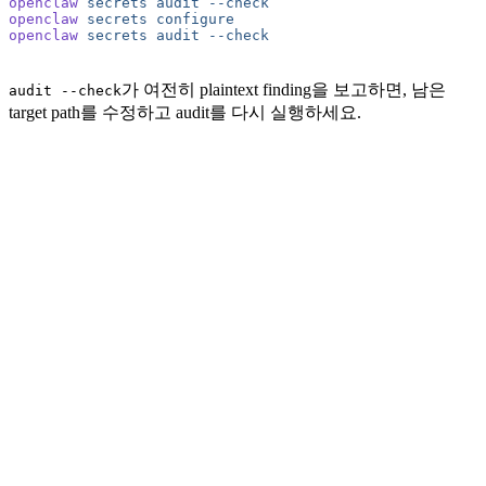
openclaw
 secrets
 audit
 --check
openclaw
 secrets
 configure
openclaw
 secrets
 audit
 --check
가 여전히 plaintext finding을 보고하면, 남은
audit --check
target path를 수정하고 audit를 다시 실행하세요.