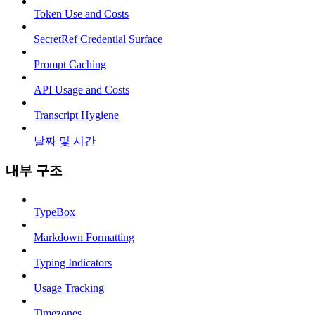
Token Use and Costs
SecretRef Credential Surface
Prompt Caching
API Usage and Costs
Transcript Hygiene
날짜 및 시간
내부 구조
TypeBox
Markdown Formatting
Typing Indicators
Usage Tracking
Timezones