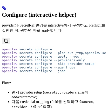
Configure (interactive helper)
provider와 SecretRef 변경을 interactive하게 구성하고 preflight를
실행한 뒤, 원하면 바로 apply합니다.
openclaw
 secrets
 configure
openclaw
 secrets
 configure
 --plan-out
 /tmp/openclaw-sec
openclaw
 secrets
 configure
 --apply
 --yes
openclaw
 secrets
 configure
 --providers-only
openclaw
 secrets
 configure
 --skip-provider-setup
openclaw
 secrets
 configure
 --agent
 ops
openclaw
 secrets
 configure
 --json
Flow:
먼저 provider setup (
alias의
secrets.providers
add/edit/remove)
다음 credential mapping (field를 선택하고
{source,
ref 할당)
provider, id}