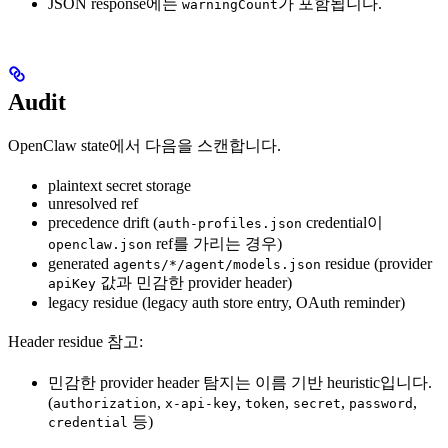
JSON response에는
가 포함됩니다.
warningCount
Audit
OpenClaw state에서 다음을 스캔합니다.
plaintext secret storage
unresolved ref
precedence drift (
credential이
auth-profiles.json
ref를 가리는 경우)
openclaw.json
generated
residue (provider
agents/*/agent/models.json
값과 민감한 provider header)
apiKey
legacy residue (legacy auth store entry, OAuth reminder)
Header residue 참고:
민감한 provider header 탐지는 이름 기반 heuristic입니다.
(
,
,
,
,
,
authorization
x-api-key
token
secret
password
등)
credential