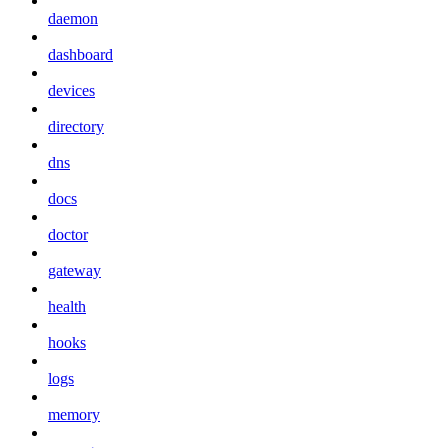
daemon
dashboard
devices
directory
dns
docs
doctor
gateway
health
hooks
logs
memory