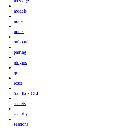
message
models
node
nodes
onboard
pairing
plugins
qr
reset
Sandbox CLI
secrets
security
sessions