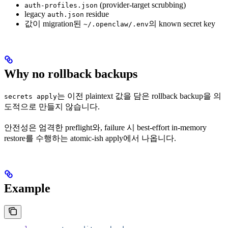
(provider-target scrubbing)
auth-profiles.json
legacy
residue
auth.json
값이 migration된
의 known secret key
~/.openclaw/.env
Why no rollback backups
는 이전 plaintext 값을 담은 rollback backup을 의
secrets apply
도적으로 만들지 않습니다.
안전성은 엄격한 preflight와, failure 시 best-effort in-memory
restore를 수행하는 atomic-ish apply에서 나옵니다.
Example