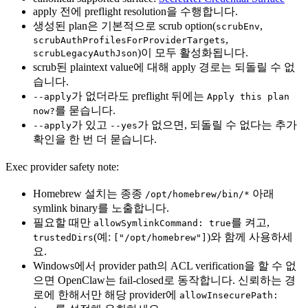
apply 전에 preflight resolution을 수행합니다.
생성된 plan은 기본적으로 scrub option(
,
scrubEnv
,
scrubAuthProfilesForProviderTargets
)이 모두 활성화됩니다.
scrubLegacyAuthJson
scrub된 plaintext value에 대해 apply 경로는 되돌릴 수 없
습니다.
가 없더라도 preflight 뒤에는
--apply
Apply this plan
를 묻습니다.
now?
가 있고
가 없으면, 되돌릴 수 없다는 추가
--apply
--yes
확인을 한 번 더 묻습니다.
Exec provider safety note:
Homebrew 설치는 종종
아래
/opt/homebrew/bin/*
symlink binary를 노출합니다.
필요할 때만
를 켜고,
allowSymlinkCommand: true
(예:
)와 함께 사용하세
trustedDirs
["/opt/homebrew"]
요.
Windows에서 provider path의 ACL verification을 할 수 없
으면 OpenClaw는 fail-closed로 동작합니다. 신뢰하는 경
로에 한해서만 해당 provider에
allowInsecurePath: