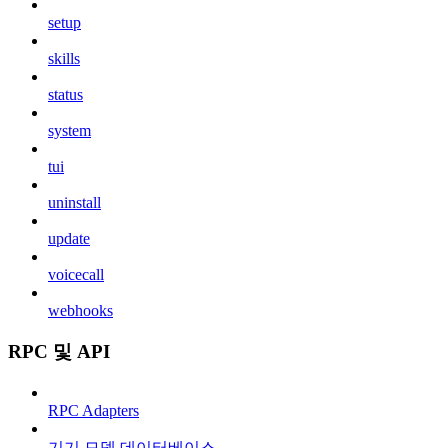
setup
skills
status
system
tui
uninstall
update
voicecall
webhooks
RPC 및 API
RPC Adapters
기기 모델 데이터베이스