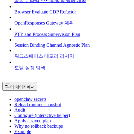
통합 런타임 스트리밍 리팩터 계획
Browser Evaluate CDP Refactor
OpenResponses Gateway 계획
PTY and Process Supervision Plan
Session Binding Channel Agnostic Plan
워크스페이스 메모리 리서치
모델 설정 탐색
이 페이지에서
openclaw secrets
Reload runtime snapshot
Audit
Configure (interactive helper)
Apply a saved plan
Why no rollback backups
Example