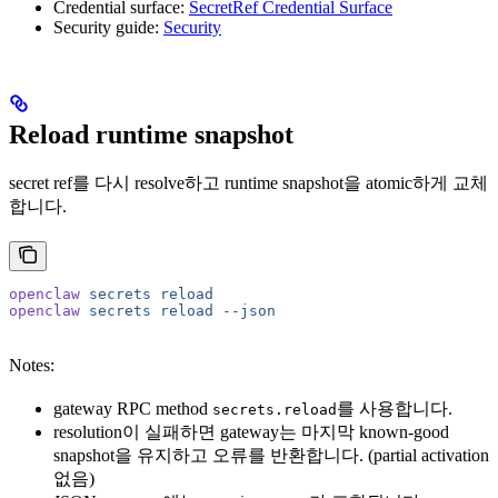
Credential surface:
SecretRef Credential Surface
Security guide:
Security
Reload runtime snapshot
secret ref를 다시 resolve하고 runtime snapshot을 atomic하게 교체
합니다.
openclaw
 secrets
 reload
openclaw
 secrets
 reload
 --json
Notes:
gateway RPC method
를 사용합니다.
secrets.reload
resolution이 실패하면 gateway는 마지막 known-good
snapshot을 유지하고 오류를 반환합니다. (partial activation
없음)