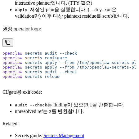
interactive planner입니다. (TTY 필요)
: 저장된 plan을 실행합니다. (
은
apply
--dry-run
validation만) 이후 대상 plaintext residue를 scrub합니다.
권장 operator loop:
openclaw
 secrets
 audit
 --check
openclaw
 secrets
 configure
openclaw
 secrets
 apply
 --from
 /tmp/openclaw-secrets-pla
openclaw
 secrets
 apply
 --from
 /tmp/openclaw-secrets-pla
openclaw
 secrets
 audit
 --check
openclaw
 secrets
 reload
CI/gate용 exit code:
는 finding이 있으면
을 반환합니다.
audit --check
1
unresolved ref는
를 반환합니다.
2
Related:
Secrets guide:
Secrets Management