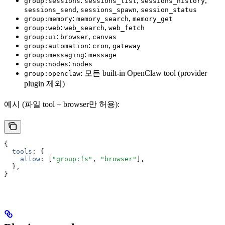
:
,
,
group:sessions
sessions_list
sessions_history
,
,
sessions_send
sessions_spawn
session_status
:
,
group:memory
memory_search
memory_get
:
,
group:web
web_search
web_fetch
:
,
group:ui
browser
canvas
:
,
group:automation
cron
gateway
:
group:messaging
message
:
group:nodes
nodes
: 모든 built-in OpenClaw tool (provider
group:openclaw
plugin 제외)
예시 (파일 tool + browser만 허용):
{
  tools
:
 {
    allow
:
 [
"group:fs"
,
 "browser"
]
,
  }
,
}