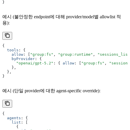
}
예시 (불안정한 endpoint에 대해 provider/model별 allowlist 적
용):
{
  tools
:
 {
    allow
:
 [
"group:fs"
,
 "group:runtime"
,
 "sessions_list
    byProvider
:
 {
      "openai/gpt-5.2"
:
 { 
allow
:
 [
"group:fs"
,
 "sessions
    }
,
  }
,
}
예시 (단일 provider에 대한 agent-specific override):
{
  agents
:
 {
    list
:
 [
      {