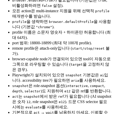
가 필요합니다 (기본값은
;
browser.enabled=true
true
비활성화하려면
설정).
false
모든 action은 multi-instance 지원을 위해 선택적
profile
매개변수를 받습니다.
을 생략하면
을 사용합
profile
browser.defaultProfile
니다 (기본값
).
"chrome"
profile 이름은 소문자 영숫자 + 하이픈만 허용합니다 (최
대 64자).
port 범위: 18800-18899 (최대 약 100개 profile).
remote profile은 attach-only입니다 (
불
start/stop/reset
가).
browser-capable node가 연결되어 있으면 tool이 자동으로
그쪽으로 라우팅할 수 있습니다 (
을 고정하지 않
target
은 경우).
Playwright가 설치되어 있으면
기본값은
입
snapshot
ai
니다. accessibility tree가 필요하면
를 사용하세요.
aria
은 role-snapshot 옵션(
,
,
snapshot
interactive
compact
,
)도 지원하며
같은 ref를 반환합니다.
depth
selector
e12
는
에서 받은
가 필요합니다 (AI snapshot
act
snapshot
ref
은 숫자
, role snapshot은
). 드문 CSS selector 필요
12
e12
시에는
를 사용하세요.
evaluate
기본적으로
→
를 남용하지 마세요. 신뢰할 수
act
wait