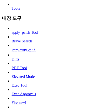
Tools
내장 도구
apply_patch Tool
Brave Search
Perplexity 검색
Diffs
PDF Tool
Elevated Mode
Exec Tool
Exec Approvals
Firecrawl