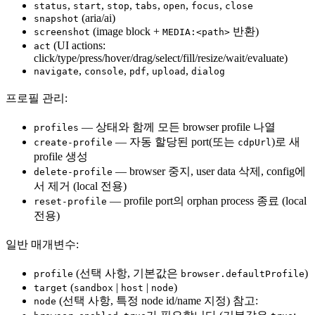
,
,
,
,
,
,
status
start
stop
tabs
open
focus
close
(aria/ai)
snapshot
(image block +
반환)
screenshot
MEDIA:<path>
(UI actions:
act
click/type/press/hover/drag/select/fill/resize/wait/evaluate)
,
,
,
,
navigate
console
pdf
upload
dialog
프로필 관리:
— 상태와 함께 모든 browser profile 나열
profiles
— 자동 할당된 port(또는
)로 새
create-profile
cdpUrl
profile 생성
— browser 중지, user data 삭제, config에
delete-profile
서 제거 (local 전용)
— profile port의 orphan process 종료 (local
reset-profile
전용)
일반 매개변수:
(선택 사항, 기본값은
)
profile
browser.defaultProfile
(
|
|
)
target
sandbox
host
node
(선택 사항, 특정 node id/name 지정) 참고:
node