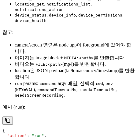
,
,
location_get
notifications_list
notifications_action
,
,
,
device_status
device_info
device_permissions
device_health
참고:
camera/screen 명령은 node app이 foreground에 있어야 합
니다.
이미지는 image block +
를 반환합니다.
MEDIA:<path>
비디오는
(mp4)를 반환합니다.
FILE:<path>
location은 JSON payload(lat/lon/accuracy/timestamp)를 반환
합니다.
params:
argv 배열, 선택적
,
run
command
cwd
env
(
),
,
,
KEY=VAL
commandTimeoutMs
invokeTimeoutMs
.
needsScreenRecording
예시 (
):
run
{
  "action"
:
 "run"
,