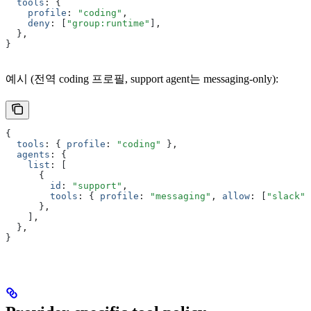
  tools
:
 {
    profile
:
 "coding"
,
    deny
:
 [
"group:runtime"
]
,
  }
,
}
예시 (전역 coding 프로필, support agent는 messaging-only):
{
  tools
:
 { 
profile
:
 "coding"
 }
,
  agents
:
 {
    list
:
 [
      {
        id
:
 "support"
,
        tools
:
 { 
profile
:
 "messaging"
,
 allow
:
 [
"slack"
]
      }
,
    ]
,
  }
,
}