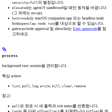
의 별칭입니다.
security=full
는 agent가 sandboxed일 때만 동작을 바꿉니다
elevated
(그 외에는 no-op).
는 macOS companion app 또는 headless node
host=node
host(
)를 대상으로 할 수 있습니다.
openclaw node run
gateway/node approval 및 allowlist는
Exec approvals
를 참
고하세요.
process
background exec session을 관리합니다.
핵심 action:
,
,
,
,
,
,
list
poll
log
write
kill
clear
remove
참고:
은 완료 시 새 출력과 exit status를 반환합니다.
poll
는 줄 단위
/
를 지원합니다 (
을 생
log
offset
limit
offset