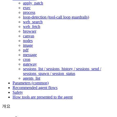
apply_patch
exec
process
loop-detection (tool-call loop guardrails)
web_search
web_fetch
browser
canvas
nodes
image
pdf
message
cron
gateway
sessions_list / sessions_history / sessions_send /
sessions_spawn / session_status
agents_list
Parameters (common)
Recommended agent flows
Safety
How tools are presented to the agent
개요