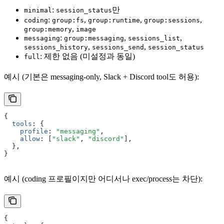
:
만
minimal
session_status
:
,
,
,
coding
group:fs
group:runtime
group:sessions
,
group:memory
image
:
,
,
messaging
group:messaging
sessions_list
,
,
sessions_history
sessions_send
session_status
: 제한 없음 (미설정과 동일)
full
예시 (기본은 messaging-only, Slack + Discord tool도 허용):
{
  tools
:
 {
    profile
:
 "messaging"
,
    allow
:
 [
"slack"
,
 "discord"
]
,
  }
,
}
예시 (coding 프로필이지만 어디서나 exec/process는 차단):
{