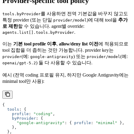
Provider-specific tool policy
를 사용하면 전역 기본값을 바꾸지 않고도
tools.byProvider
특정 provider (또는 단일
)에 대해 tool을
추가
provider/model
로 제한
할 수 있습니다. agent별 override:
.
agents.list[].tools.byProvider
이는
기본 tool profile 이후
,
allow/deny list 이전
에 적용되므로
tool 집합을 더 좁히는 것만 가능합니다. provider key는
(예:
) 또는
(예:
provider
google-antigravity
provider/model
) 둘 다 사용할 수 있습니다.
openai/gpt-5.2
예시 (전역 coding 프로필 유지, 하지만 Google Antigravity에는
minimal tool만 사용):
{
  tools
:
 {
    profile
:
 "coding"
,
    byProvider
:
 {
      "google-antigravity"
:
 { 
profile
:
 "minimal"
 }
,
    }
,
  }
,