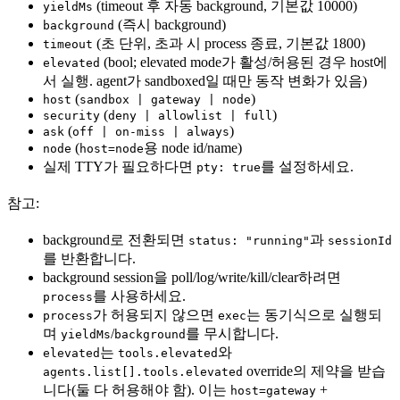
(timeout 후 자동 background, 기본값 10000)
yieldMs
(즉시 background)
background
(초 단위, 초과 시 process 종료, 기본값 1800)
timeout
(bool; elevated mode가 활성/허용된 경우 host에
elevated
서 실행. agent가 sandboxed일 때만 동작 변화가 있음)
(
)
host
sandbox | gateway | node
(
)
security
deny | allowlist | full
(
)
ask
off | on-miss | always
(
용 node id/name)
node
host=node
실제 TTY가 필요하다면
를 설정하세요.
pty: true
참고:
background로 전환되면
과
status: "running"
sessionId
를 반환합니다.
background session을 poll/log/write/kill/clear하려면
를 사용하세요.
process
가 허용되지 않으면
는 동기식으로 실행되
process
exec
며
/
를 무시합니다.
yieldMs
background
는
와
elevated
tools.elevated
override의 제약을 받습
agents.list[].tools.elevated
니다(둘 다 허용해야 함). 이는
+
host=gateway