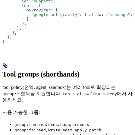
        id
:
 "support"
,
        tools
:
 {
          byProvider
:
 {
            "google-antigravity"
:
 { 
allow
:
 [
"message"
,
 
          }
,
        }
,
      }
,
    ]
,
  }
,
}
Tool groups (shorthands)
tool policy(전역, agent, sandbox)는 여러 tool로 확장되는
항목을 지원합니다.
/
에서 사
group:*
tools.allow
tools.deny
용하세요.
사용 가능한 그룹:
:
,
,
group:runtime
exec
bash
process
:
,
,
,
group:fs
read
write
edit
apply_patch