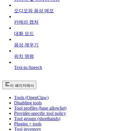
오디오와 음성 메모
카메라 캡처
대화 모드
음성 깨우기
위치 명령
Text-to-Speech
이 페이지에서
Tools (OpenClaw)
Disabling tools
Tool profiles (base allowlist)
Provider-specific tool policy
Tool groups (shorthands)
Plugins + tools
Tool inventory