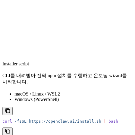
Installer script
CLI를 내려받아 전역 npm 설치를 수행하고 온보딩 wizard를
시작합니다.
macOS / Linux / WSL2
Windows (PowerShell)
curl
 -fsSL
 https://openclaw.ai/install.sh
 |
 bash