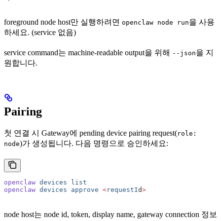
foreground node host만 실행하려면
을 사용
openclaw node run
하세요. (service 없음)
service command는 machine-readable output을 위해
을 지
--json
원합니다.
Pairing
첫 연결 시 Gateway에 pending device pairing request(
role:
)가 생성됩니다. 다음 명령으로 승인하세요:
node
openclaw
 devices
 list
openclaw
 devices
 approve
 <
requestI
d
>
node host는 node id, token, display name, gateway connection 정보