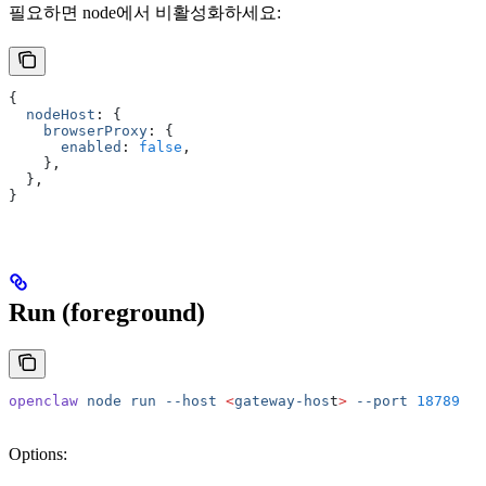
필요하면 node에서 비활성화하세요:
{
  nodeHost
:
 {
    browserProxy
:
 {
      enabled
:
 false
,
    }
,
  }
,
}
Run (foreground)
openclaw
 node
 run
 --host
 <
gateway-hos
t
>
 --port
 18789
Options: