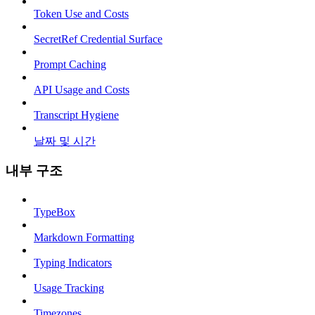
Token Use and Costs
SecretRef Credential Surface
Prompt Caching
API Usage and Costs
Transcript Hygiene
날짜 및 시간
내부 구조
TypeBox
Markdown Formatting
Typing Indicators
Usage Tracking
Timezones