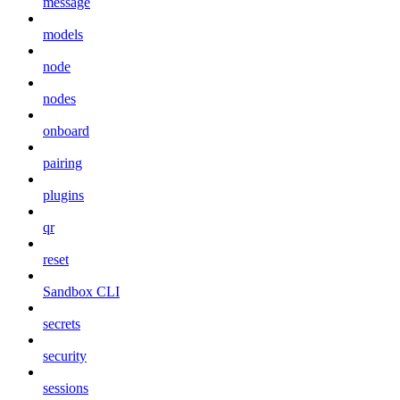
message
models
node
nodes
onboard
pairing
plugins
qr
reset
Sandbox CLI
secrets
security
sessions