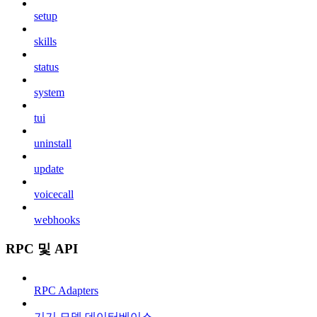
setup
skills
status
system
tui
uninstall
update
voicecall
webhooks
RPC 및 API
RPC Adapters
기기 모델 데이터베이스