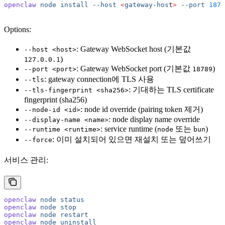
openclaw
 node
 install
 --host
 <
gateway-hos
t
>
 --port
 1878
Options:
: Gateway WebSocket host (기본값
--host <host>
)
127.0.0.1
: Gateway WebSocket port (기본값
)
--port <port>
18789
: gateway connection에 TLS 사용
--tls
: 기대하는 TLS certificate
--tls-fingerprint <sha256>
fingerprint (sha256)
: node id override (pairing token 제거)
--node-id <id>
: node display name override
--display-name <name>
: service runtime (
또는
)
--runtime <runtime>
node
bun
: 이미 설치되어 있으면 재설치 또는 덮어쓰기
--force
서비스 관리:
openclaw
 node
 status
openclaw
 node
 stop
openclaw
 node
 restart
openclaw
 node
 uninstall