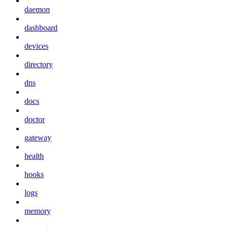
daemon
dashboard
devices
directory
dns
docs
doctor
gateway
health
hooks
logs
memory