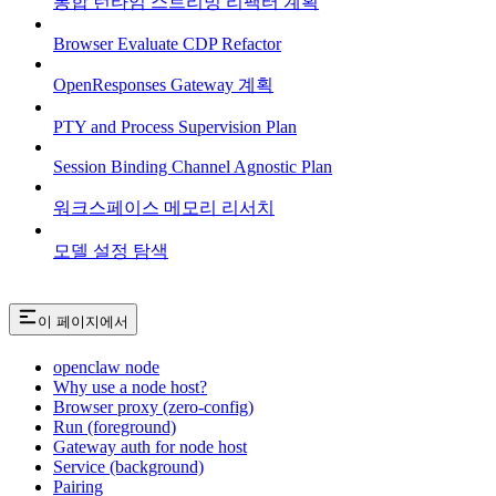
통합 런타임 스트리밍 리팩터 계획
Browser Evaluate CDP Refactor
OpenResponses Gateway 계획
PTY and Process Supervision Plan
Session Binding Channel Agnostic Plan
워크스페이스 메모리 리서치
모델 설정 탐색
이 페이지에서
openclaw node
Why use a node host?
Browser proxy (zero-config)
Run (foreground)
Gateway auth for node host
Service (background)
Pairing