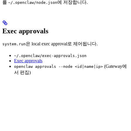
를
에 저장합니다.
~/.openclaw/node.json
Exec approvals
은 local exec approval로 제어됩니다.
system.run
~/.openclaw/exec-approvals.json
Exec approvals
(Gateway에
openclaw approvals --node <id|name|ip>
서 편집)