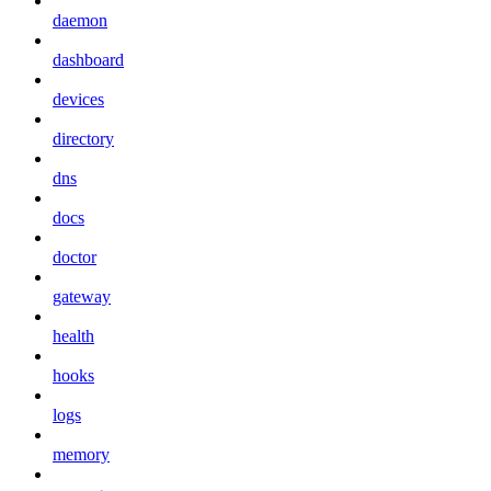
daemon
dashboard
devices
directory
dns
docs
doctor
gateway
health
hooks
logs
memory