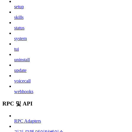
setup
skills
status
system
tui
uninstall
update
voicecall
webhooks
RPC 및 API
RPC Adapters
기기 모델 데이터베이스