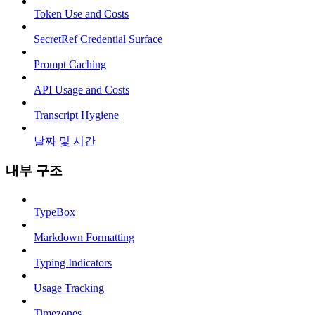
Token Use and Costs
SecretRef Credential Surface
Prompt Caching
API Usage and Costs
Transcript Hygiene
날짜 및 시간
내부 구조
TypeBox
Markdown Formatting
Typing Indicators
Usage Tracking
Timezones