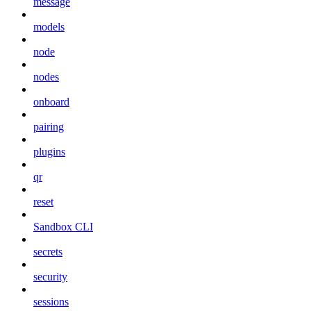
message
models
node
nodes
onboard
pairing
plugins
qr
reset
Sandbox CLI
secrets
security
sessions