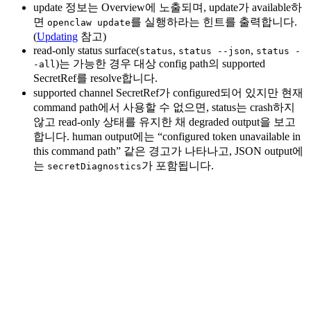
update 정보는 Overview에 노출되며, update가 available하
면
를 실행하라는 힌트를 출력합니다.
openclaw update
(
Updating
참고)
read-only status surface(
,
,
status
status --json
status -
)는 가능한 경우 대상 config path의 supported
-all
SecretRef를 resolve합니다.
supported channel SecretRef가 configured되어 있지만 현재
command path에서 사용할 수 없으면, status는 crash하지
않고 read-only 상태를 유지한 채 degraded output을 보고
합니다. human output에는 “configured token unavailable in
this command path” 같은 경고가 나타나고, JSON output에
는
가 포함됩니다.
secretDiagnostics