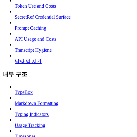
Token Use and Costs
SecretRef Credential Surface
Prompt Caching
API Usage and Costs
Transcript Hygiene
날짜 및 시간
내부 구조
TypeBox
Markdown Formatting
Typing Indicators
Usage Tracking
Timezones