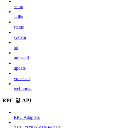
setup
skills
status
system
tui
uninstall
update
voicecall
webhooks
RPC 및 API
RPC Adapters
기기 모델 데이터베이스