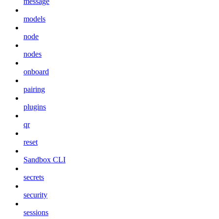
message
models
node
nodes
onboard
pairing
plugins
qr
reset
Sandbox CLI
secrets
security
sessions