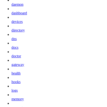
daemon
dashboard
devices
directory
dns
docs
doctor
gateway
health
hooks
logs
memory