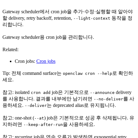
Gateway scheduler에서 cron job을 추가·수정·실행할 때 알아야
할 delivery, retry backoff, retention,
동작을 정
--light-context
리합니다.
Gateway scheduler용 cron job을 관리합니다.
Related:
Cron jobs:
Cron jobs
Tip: 전체 command surface는
로 확인하
openclaw cron --help
세요.
참고: isolated
job은 기본적으로
delivery
cron add
--announce
를 사용합니다. 결과를 내부에만 남기려면
를 사
--no-deliver
용하세요.
는 deprecated alias로 유지됩니다.
--deliver
참고: one-shot (
) job은 기본적으로 성공 후 삭제됩니다. 유
--at
지하려면
을 사용하세요.
--keep-after-run
참고: recurring job은 연속 오류가 발생하면 exponential retry