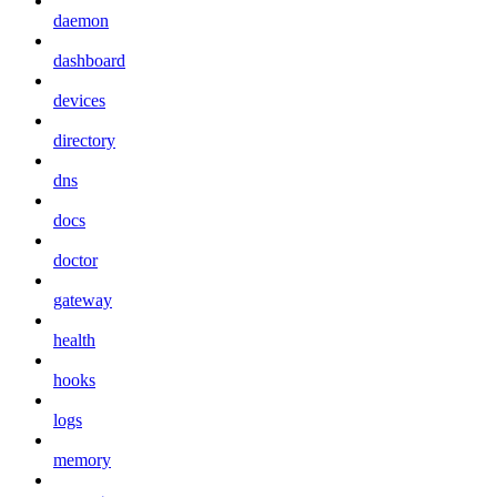
daemon
dashboard
devices
directory
dns
docs
doctor
gateway
health
hooks
logs
memory