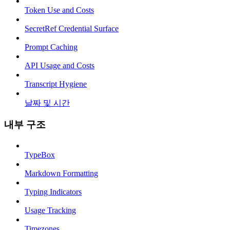
Token Use and Costs
SecretRef Credential Surface
Prompt Caching
API Usage and Costs
Transcript Hygiene
날짜 및 시간
내부 구조
TypeBox
Markdown Formatting
Typing Indicators
Usage Tracking
Timezones