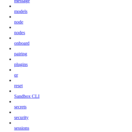
message
models
node
nodes
onboard
pairing
plugins
qr
reset
Sandbox CLI
secrets
security
sessions