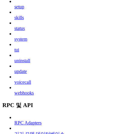
setup
skills
status
system
tui
uninstall
update
voicecall
webhooks
RPC 및 API
RPC Adapters
기기 모델 데이터베이스