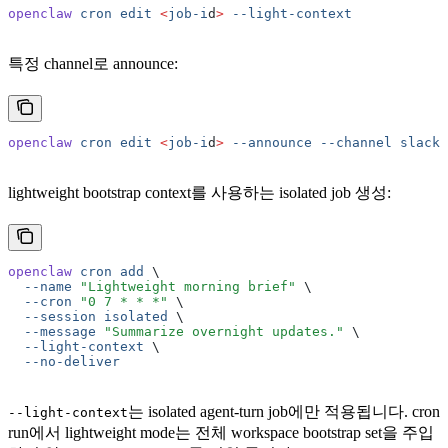
openclaw
 cron
 edit
 <
job-i
d
>
 --light-context
특정 channel로 announce:
openclaw
 cron
 edit
 <
job-i
d
>
 --announce
 --channel
 slack
 
lightweight bootstrap context를 사용하는 isolated job 생성:
openclaw
 cron
 add
 \
  --name
 "Lightweight morning brief"
 \
  --cron
 "0 7 * * *"
 \
  --session
 isolated
 \
  --message
 "Summarize overnight updates."
 \
  --light-context
 \
  --no-deliver
는 isolated agent-turn job에만 적용됩니다. cron
--light-context
run에서 lightweight mode는 전체 workspace bootstrap set을 주입