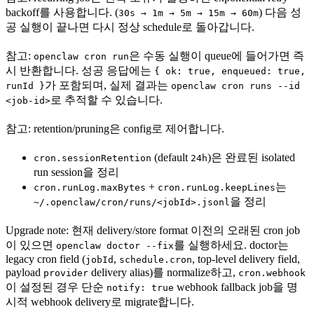
backoff를 사용합니다. (
) 다음 성
30s → 1m → 5m → 15m → 60m
공 실행이 끝나면 다시 정상 schedule로 돌아갑니다.
참고:
은 수동 실행이 queue에 들어가면 즉
openclaw cron run
시 반환합니다. 성공 응답에는
{ ok: true, enqueued: true,
가 포함되며, 실제 결과는
runId }
openclaw cron runs --id
로 추적할 수 있습니다.
<job-id>
참고: retention/pruning은 config로 제어합니다.
(default
)은 완료된 isolated
cron.sessionRetention
24h
run session을 정리
+
는
cron.runLog.maxBytes
cron.runLog.keepLines
을 정리
~/.openclaw/cron/runs/<jobId>.jsonl
Upgrade note: 현재 delivery/store format 이전의 오래된 cron job
이 있으면
를 실행하세요. doctor는
openclaw doctor --fix
legacy cron field (
,
, top-level delivery field,
jobId
schedule.cron
payload
delivery alias)를 normalize하고,
provider
cron.webhook
이 설정된 경우 단순
webhook fallback job을 명
notify: true
시적 webhook delivery로 migrate합니다.