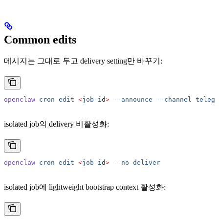
Common edits
메시지는 그대로 두고 delivery setting만 바꾸기:
openclaw
 cron
 edit
 <
job-i
d
>
 --announce
 --channel
 telegr
isolated job의 delivery 비활성화:
openclaw
 cron
 edit
 <
job-i
d
>
 --no-deliver
isolated job에 lightweight bootstrap context 활성화: