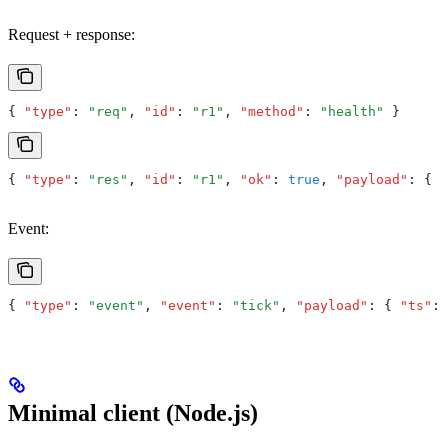
Request + response:
{ 
"type"
:
 "req"
,
 "id"
:
 "r1"
,
 "method"
:
 "health"
 }
{ 
"type"
:
 "res"
,
 "id"
:
 "r1"
,
 "ok"
:
 true
,
 "payload"
:
 { 
"
Event:
{ 
"type"
:
 "event"
,
 "event"
:
 "tick"
,
 "payload"
:
 { 
"ts"
:
 
Minimal client (Node.js)