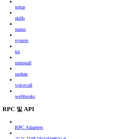
setup
skills
status
system
tui
uninstall
update
voicecall
webhooks
RPC 및 API
RPC Adapters
기기 모델 데이터베이스