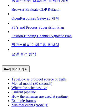
통합 런타임 스트리밍 리팩터 계획
Browser Evaluate CDP Refactor
OpenResponses Gateway 계획
PTY and Process Supervision Plan
Session Binding Channel Agnostic Plan
워크스페이스 메모리 리서치
모델 설정 탐색
이 페이지에서
TypeBox as protocol source of truth
Mental model (30 seconds)
Where the schemas live
Current pipeline
How the schemas are used at runtime
Example frames
Minimal client (Node.js)