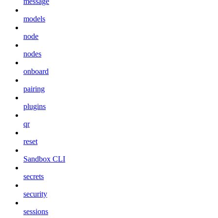
message
models
node
nodes
onboard
pairing
plugins
qr
reset
Sandbox CLI
secrets
security
sessions