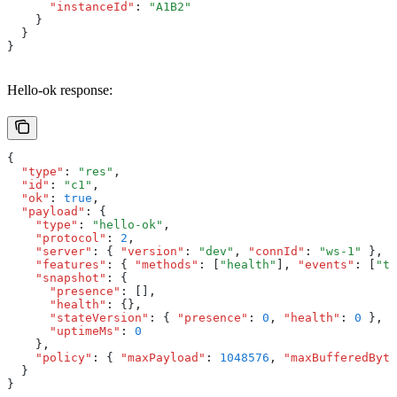
      "instanceId"
:
 "A1B2"
    }
  }
}
Hello-ok response:
{
  "type"
:
 "res"
,
  "id"
:
 "c1"
,
  "ok"
:
 true
,
  "payload"
:
 {
    "type"
:
 "hello-ok"
,
    "protocol"
:
 2
,
    "server"
:
 { 
"version"
:
 "dev"
,
 "connId"
:
 "ws-1"
 }
,
    "features"
:
 { 
"methods"
:
 [
"health"
]
,
 "events"
:
 [
"ti
    "snapshot"
:
 {
      "presence"
:
 []
,
      "health"
:
 {}
,
      "stateVersion"
:
 { 
"presence"
:
 0
,
 "health"
:
 0
 }
,
      "uptimeMs"
:
 0
    }
,
    "policy"
:
 { 
"maxPayload"
:
 1048576
,
 "maxBufferedByte
  }
}