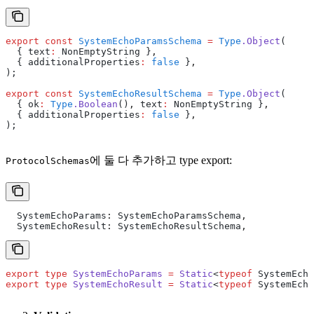
export
 const
 SystemEchoParamsSchema
 =
 Type
.Object
(
  { text
:
 NonEmptyString }
,
  { additionalProperties
:
 false
 }
,
);
export
 const
 SystemEchoResultSchema
 =
 Type
.Object
(
  { ok
:
 Type
.Boolean
()
,
 text
:
 NonEmptyString }
,
  { additionalProperties
:
 false
 }
,
);
에 둘 다 추가하고 type export:
ProtocolSchemas
  SystemEchoParams
:
 SystemEchoParamsSchema
,
  SystemEchoResult
:
 SystemEchoResultSchema
,
export
 type
 SystemEchoParams
 =
 Static
<
typeof
 SystemEcho
export
 type
 SystemEchoResult
 =
 Static
<
typeof
 SystemEcho