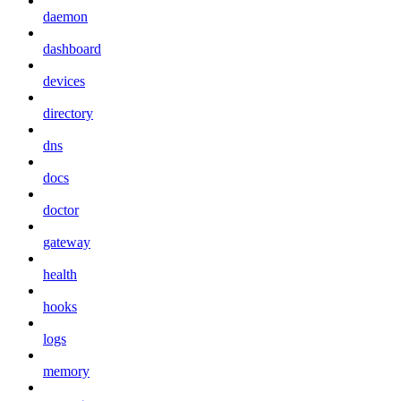
daemon
dashboard
devices
directory
dns
docs
doctor
gateway
health
hooks
logs
memory