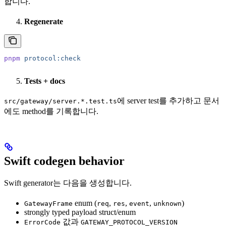
합니다.
Regenerate
pnpm
 protocol:check
Tests + docs
에 server test를 추가하고 문서
src/gateway/server.*.test.ts
에도 method를 기록합니다.
Swift codegen behavior
Swift generator는 다음을 생성합니다.
enum (
,
,
,
)
GatewayFrame
req
res
event
unknown
strongly typed payload struct/enum
값과
ErrorCode
GATEWAY_PROTOCOL_VERSION