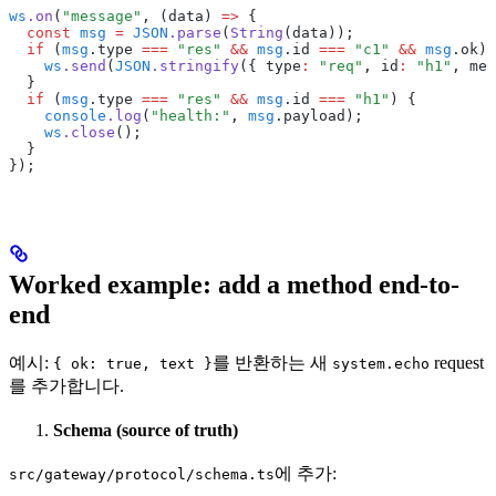
ws
.on
(
"message"
,
 (data) 
=>
 {
  const
 msg
 =
 JSON
.parse
(
String
(data));
  if
 (
msg
.type 
===
 "res"
 &&
 msg
.id 
===
 "c1"
 &&
 msg
.ok) 
    ws
.send
(
JSON
.stringify
({ type
:
 "req"
,
 id
:
 "h1"
,
 met
  }
  if
 (
msg
.type 
===
 "res"
 &&
 msg
.id 
===
 "h1"
) {
    console
.log
(
"health:"
,
 msg
.payload);
    ws
.close
();
  }
});
Worked example: add a method end-to-
end
예시:
를 반환하는 새
request
{ ok: true, text }
system.echo
를 추가합니다.
Schema (source of truth)
에 추가:
src/gateway/protocol/schema.ts