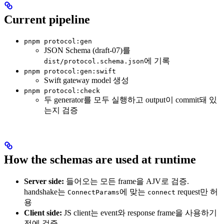
Current pipeline
pnpm protocol:gen
JSON Schema (draft-07)를
에 기록
dist/protocol.schema.json
pnpm protocol:gen:swift
Swift gateway model 생성
pnpm protocol:check
두 generator를 모두 실행하고 output이 commit돼 있
는지 검증
How the schemas are used at runtime
Server side:
들어오는 모든 frame을 AJV로 검증.
handshake는
에 맞는
request만 허
ConnectParams
connect
용
Client side:
JS client는 event와 response frame을 사용하기
전에 검증