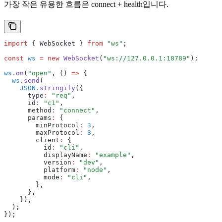
가장 작은 유용한 흐름은 connect + health입니다.
import
 { WebSocket } 
from
 "ws"
;
const
 ws
 =
 new
 WebSocket
(
"ws://127.0.0.1:18789"
);
ws
.on
(
"open"
,
 () 
=>
 {
  ws
.send
(
    JSON
.stringify
({
      type
:
 "req"
,
      id
:
 "c1"
,
      method
:
 "connect"
,
      params
:
 {
        minProtocol
:
 3
,
        maxProtocol
:
 3
,
        client
:
 {
          id
:
 "cli"
,
          displayName
:
 "example"
,
          version
:
 "dev"
,
          platform
:
 "node"
,
          mode
:
 "cli"
,
        }
,
      }
,
    })
,
  );
});