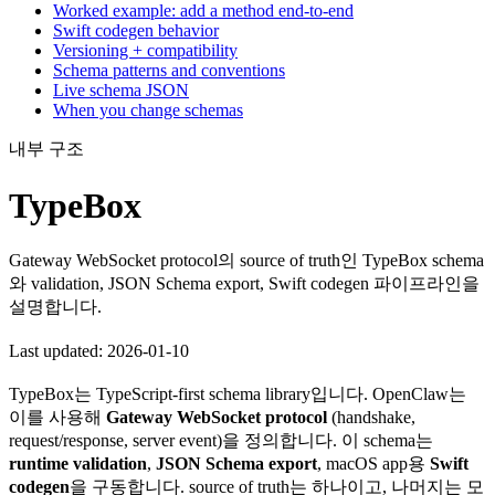
Worked example: add a method end-to-end
Swift codegen behavior
Versioning + compatibility
Schema patterns and conventions
Live schema JSON
When you change schemas
내부 구조
TypeBox
Gateway WebSocket protocol의 source of truth인 TypeBox schema
와 validation, JSON Schema export, Swift codegen 파이프라인을
설명합니다.
Last updated: 2026-01-10
TypeBox는 TypeScript-first schema library입니다. OpenClaw는
이를 사용해
Gateway WebSocket protocol
(handshake,
request/response, server event)을 정의합니다. 이 schema는
runtime validation
,
JSON Schema export
, macOS app용
Swift
codegen
을 구동합니다. source of truth는 하나이고, 나머지는 모