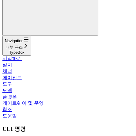
Navigation
내부 구조
TypeBox
시작하기
설치
채널
에이전트
도구
모델
플랫폼
게이트웨이 및 운영
참조
도움말
CLI 명령