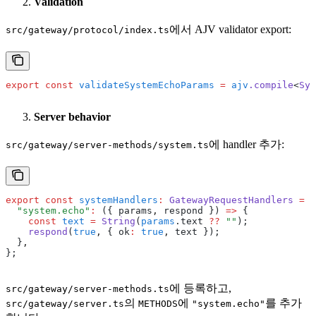
Validation
에서 AJV validator export:
src/gateway/protocol/index.ts
export
 const
 validateSystemEchoParams
 =
 ajv
.compile
<
Sys
Server behavior
에 handler 추가:
src/gateway/server-methods/system.ts
export
 const
 systemHandlers
:
 GatewayRequestHandlers
 =
 {
  "system.echo"
:
 ({ params
,
 respond }) 
=>
 {
    const
 text
 =
 String
(
params
.text 
??
 ""
);
    respond
(
true
,
 { ok
:
 true
,
 text });
  }
,
};
에 등록하고,
src/gateway/server-methods.ts
의
에
를 추가
src/gateway/server.ts
METHODS
"system.echo"