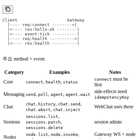
Client                    Gateway
  |---- req:connect -------->|
  |<---- res:hello-ok --------|
  |<---- event:tick ----------|
  |---- req:health ---------->|
  |<---- res:health ----------|
주요 method + event:
Category
Examples
Notes
must be
connect
Core
,
,
connect
health
status
first
side-effects need
Messaging
,
,
,
send
poll
agent
agent.wait
idempotencyKey
,
,
chat.history
chat.send
Chat
WebChat uses these
,
chat.abort
chat.inject
,
sessions.list
Sessions
,
session admin
sessions.patch
sessions.delete
,
,
Gateway WS + node
node.list
node.invoke
Nodes