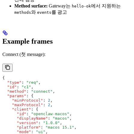
Method surface:
Gateway는
에서 지원하는
hello-ok
와
를 광고
methods
events
Example frames
Connect (첫 message):
{
  "type"
:
 "req"
,
  "id"
:
 "c1"
,
  "method"
:
 "connect"
,
  "params"
:
 {
    "minProtocol"
:
 2
,
    "maxProtocol"
:
 2
,
    "client"
:
 {
      "id"
:
 "openclaw-macos"
,
      "displayName"
:
 "macos"
,
      "version"
:
 "1.0.0"
,
      "platform"
:
 "macos 15.1"
,
      "mode"
:
 "ui"
,