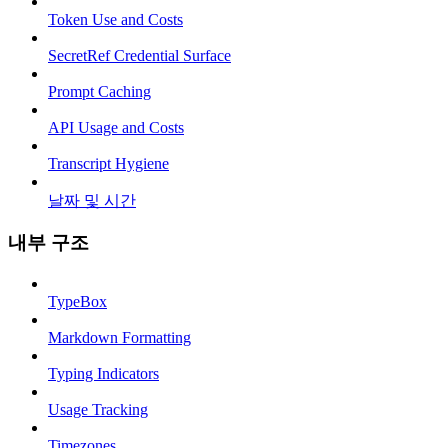
Token Use and Costs
SecretRef Credential Surface
Prompt Caching
API Usage and Costs
Transcript Hygiene
날짜 및 시간
내부 구조
TypeBox
Markdown Formatting
Typing Indicators
Usage Tracking
Timezones