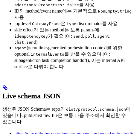
를 사용
additionalProperties: false
ID와 method/event name에는 기본적으로
NonEmptyString
사용
top-level
은
discriminator를 사용
GatewayFrame
type
side effect가 있는 method는 보통 params에
가 필요 (예:
,
,
,
idempotencyKey
send
poll
agent
)
chat.send
는 runtime-generated orchestration context를 위한
agent
optional
를 받을 수 있으며 (예:
internalEvents
subagent/cron task completion handoff), 이는 internal API
surface로 다뤄야 합니다
Live schema JSON
생성된 JSON Schema는 repo의
에
dist/protocol.schema.json
있습니다. published raw file은 보통 다음 주소에서 확인할 수
있습니다.
https://raw.githubusercontent.com/openclaw/openclaw/main/dis