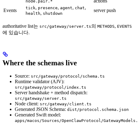
actions
node.pair.*
,
,
,
,
tick
presence
agent
chat
Events
server push
,
health
shutdown
authoritative list는
의
,
src/gateway/server.ts
METHODS
EVENTS
에 있습니다.
Where the schemas live
Source:
src/gateway/protocol/schema.ts
Runtime validator (AJV):
src/gateway/protocol/index.ts
Server handshake + method dispatch:
src/gateway/server.ts
Node client:
src/gateway/client.ts
Generated JSON Schema:
dist/protocol.schema.json
Generated Swift model:
apps/macos/Sources/OpenClawProtocol/GatewayModels.