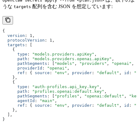
openclaw secrets apply --from <plan.json>
うな
配列を含む JSON を想定しています:
targets
{
  version
:
 1
,
  protocolVersion
:
 1
,
  targets
:
 [
    {
      type
:
 "models.providers.apiKey"
,
      path
:
 "models.providers.openai.apiKey"
,
      pathSegments
:
 [
"models"
,
 "providers"
,
 "openai"
,
 "
      providerId
:
 "openai"
,
      ref
:
 { 
source
:
 "env"
,
 provider
:
 "default"
,
 id
:
 "O
    }
,
    {
      type
:
 "auth-profiles.api_key.key"
,
      path
:
 "profiles.openai:default.key"
,
      pathSegments
:
 [
"profiles"
,
 "openai:default"
,
 "key
      agentId
:
 "main"
,
      ref
:
 { 
source
:
 "env"
,
 provider
:
 "default"
,
 id
:
 "O
    }
,
  ]
,
}