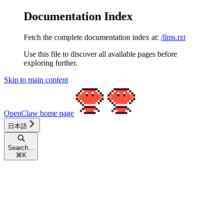
Documentation Index
Fetch the complete documentation index at:
/llms.txt
Use this file to discover all available pages before
exploring further.
Skip to main content
OpenClaw
home page
日本語
Search...
⌘
K