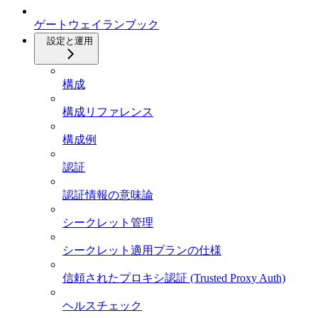
ゲートウェイランブック
設定と運用
構成
構成リファレンス
構成例
認証
認証情報の意味論
シークレット管理
シークレット適用プランの仕様
信頼されたプロキシ認証 (Trusted Proxy Auth)
ヘルスチェック