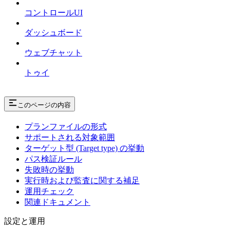
コントロールUI
ダッシュボード
ウェブチャット
トゥイ
このページの内容
プランファイルの形式
サポートされる対象範囲
ターゲット型 (Target type) の挙動
パス検証ルール
失敗時の挙動
実行時および監査に関する補足
運用チェック
関連ドキュメント
設定と運用