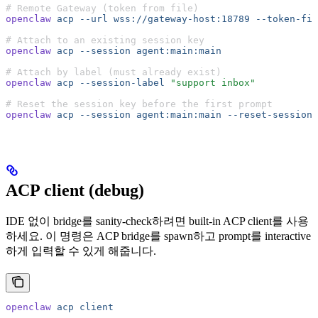
# Remote Gateway (token from file)
openclaw
 acp
 --url
 wss://gateway-host:18789
 --token-fil
# Attach to an existing session key
openclaw
 acp
 --session
 agent:main:main
# Attach by label (must already exist)
openclaw
 acp
 --session-label
 "support inbox"
# Reset the session key before the first prompt
openclaw
 acp
 --session
 agent:main:main
 --reset-session
ACP client (debug)
IDE 없이 bridge를 sanity-check하려면 built-in ACP client를 사용
하세요. 이 명령은 ACP bridge를 spawn하고 prompt를 interactive
하게 입력할 수 있게 해줍니다.
openclaw
 acp
 client