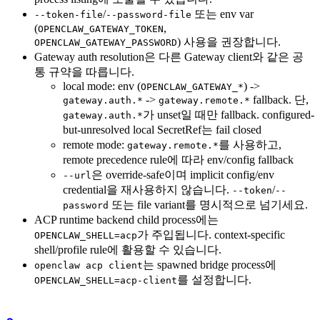
/
또는 env var
--token-file
--password-file
(
,
OPENCLAW_GATEWAY_TOKEN
) 사용을 권장합니다.
OPENCLAW_GATEWAY_PASSWORD
Gateway auth resolution은 다른 Gateway client와 같은 공
통 규약을 따릅니다.
local mode: env (
) ->
OPENCLAW_GATEWAY_*
->
fallback. 단,
gateway.auth.*
gateway.remote.*
가 unset일 때만 fallback. configured-
gateway.auth.*
but-unresolved local SecretRef는 fail closed
remote mode:
를 사용하고,
gateway.remote.*
remote precedence rule에 따라 env/config fallback
은 override-safe이며 implicit config/env
--url
credential을 재사용하지 않습니다.
/
--token
--
또는 file variant를 명시적으로 넘기세요.
password
ACP runtime backend child process에는
가 주입됩니다. context-specific
OPENCLAW_SHELL=acp
shell/profile rule에 활용할 수 있습니다.
는 spawned bridge process에
openclaw acp client
를 설정합니다.
OPENCLAW_SHELL=acp-client