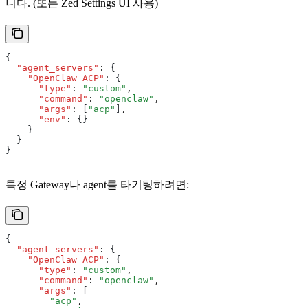
니다. (또는 Zed Settings UI 사용)
{
  "agent_servers"
:
 {
    "OpenClaw ACP"
:
 {
      "type"
:
 "custom"
,
      "command"
:
 "openclaw"
,
      "args"
:
 [
"acp"
]
,
      "env"
:
 {}
    }
  }
}
특정 Gateway나 agent를 타기팅하려면:
{
  "agent_servers"
:
 {
    "OpenClaw ACP"
:
 {
      "type"
:
 "custom"
,
      "command"
:
 "openclaw"
,
      "args"
:
 [
        "acp"
,