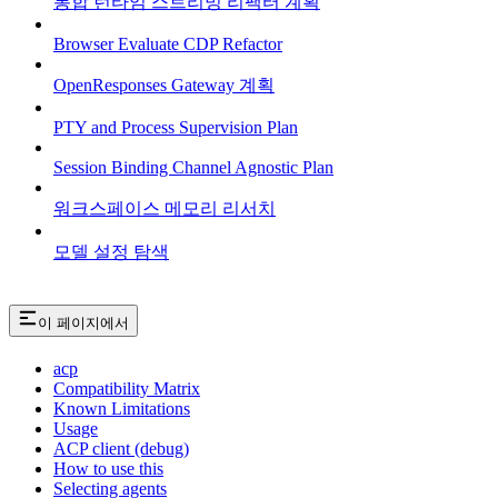
통합 런타임 스트리밍 리팩터 계획
Browser Evaluate CDP Refactor
OpenResponses Gateway 계획
PTY and Process Supervision Plan
Session Binding Channel Agnostic Plan
워크스페이스 메모리 리서치
모델 설정 탐색
이 페이지에서
acp
Compatibility Matrix
Known Limitations
Usage
ACP client (debug)
How to use this
Selecting agents