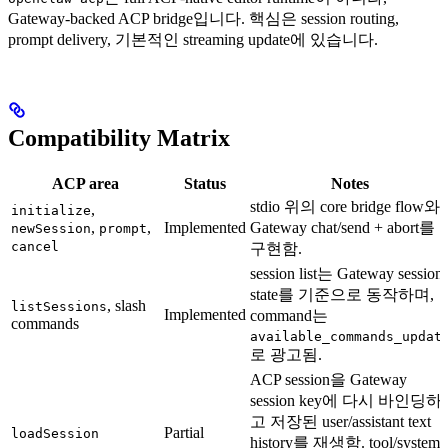
Gateway-backed ACP bridge입니다. 핵심은 session routing,
prompt delivery, 기본적인 streaming update에 있습니다.
Compatibility Matrix
ACP area
Status
Notes
stdio 위의 core bridge flow와
,
initialize
,
,
Implemented
Gateway chat/send + abort를
newSession
prompt
cancel
구현함.
session list는 Gateway session
state를 기준으로 동작하며,
, slash
listSessions
Implemented
command는
commands
available_commands_updat
로 광고됨.
ACP session을 Gateway
session key에 다시 바인딩하
고 저장된 user/assistant text
Partial
loadSession
history를 재생함. tool/system