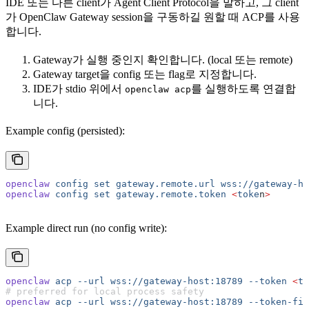
IDE 또는 다른 client가 Agent Client Protocol을 말하고, 그 client
가 OpenClaw Gateway session을 구동하길 원할 때 ACP를 사용
합니다.
Gateway가 실행 중인지 확인합니다. (local 또는 remote)
Gateway target을 config 또는 flag로 지정합니다.
IDE가 stdio 위에서
를 실행하도록 연결합
openclaw acp
니다.
Example config (persisted):
openclaw
 config
 set
 gateway.remote.url
 wss://gateway-ho
openclaw
 config
 set
 gateway.remote.token
 <
toke
n
>
Example direct run (no config write):
openclaw
 acp
 --url
 wss://gateway-host:18789
 --token
 <
to
# preferred for local process safety
openclaw
 acp
 --url
 wss://gateway-host:18789
 --token-fil