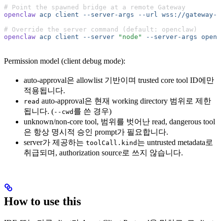
# Point the spawned bridge at a remote Gateway
openclaw
 acp
 client
 --server-args
 --url
 wss://gateway-h
# Override the server command (default: openclaw)
openclaw
 acp
 client
 --server
 "node"
 --server-args
 openc
Permission model (client debug mode):
auto-approval은 allowlist 기반이며 trusted core tool ID에만
적용됩니다.
auto-approval은 현재 working directory 범위로 제한
read
됩니다. (
를 쓴 경우)
--cwd
unknown/non-core tool, 범위를 벗어난 read, dangerous tool
은 항상 명시적 승인 prompt가 필요합니다.
server가 제공하는
는 untrusted metadata로
toolCall.kind
취급되며, authorization source로 쓰지 않습니다.
How to use this