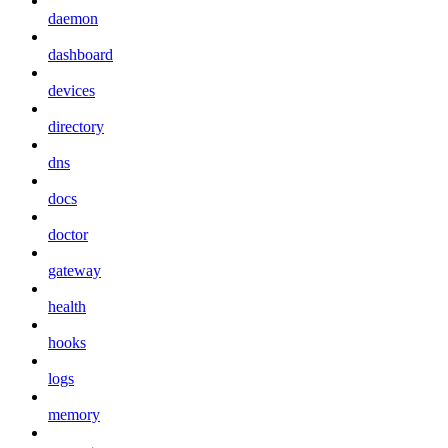
daemon
dashboard
devices
directory
dns
docs
doctor
gateway
health
hooks
logs
memory