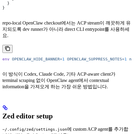
  }
}
repo-local OpenClaw checkout에서는 ACP stream이 깨끗하게 유
지되도록 dev runner가 아니라 direct CLI entrypoint를 사용하세
요.
env
 OPENCLAW_HIDE_BANNER=
1
 OPENCLAW_SUPPRESS_NOTES=
1
 no
이 방식이 Codex, Claude Code, 기타 ACP-aware client가
terminal scraping 없이 OpenClaw agent에서 contextual
information을 가져오게 하는 가장 쉬운 방법입니다.
Zed editor setup
에 custom ACP agent를 추가합
~/.config/zed/settings.json