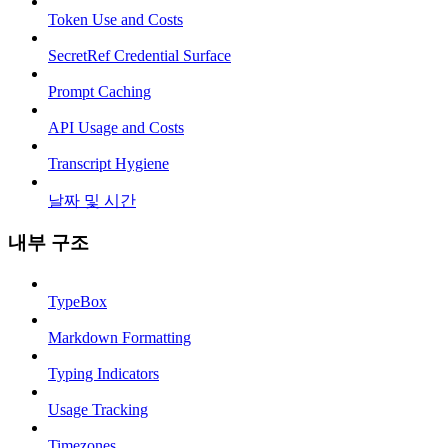
Token Use and Costs
SecretRef Credential Surface
Prompt Caching
API Usage and Costs
Transcript Hygiene
날짜 및 시간
내부 구조
TypeBox
Markdown Formatting
Typing Indicators
Usage Tracking
Timezones