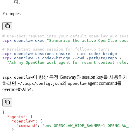
다.
Examples:
# One-shot request into your default OpenClaw ACP sessi
acpx
 openclaw
 exec
 "Summarize the active OpenClaw sessi
# Persistent named session for follow-up turns
acpx
 openclaw
 sessions
 ensure
 --name
 codex-bridge
acpx
 openclaw
 -s
 codex-bridge
 --cwd
 /path/to/repo
 \
  "Ask my OpenClaw work agent for recent context releva
이 항상 특정 Gateway와 session key를 사용하게
acpx openclaw
하려면
의
agent command를
~/.acpx/config.json
openclaw
override하세요.
{
  "agents"
:
 {
    "openclaw"
:
 {
      "command"
:
 "env OPENCLAW_HIDE_BANNER=1 OPENCLAW_S
    }