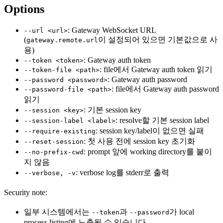
Options
: Gateway WebSocket URL
--url <url>
(
이 설정되어 있으면 기본값으로 사
gateway.remote.url
용)
: Gateway auth token
--token <token>
: file에서 Gateway auth token 읽기
--token-file <path>
: Gateway auth password
--password <password>
: file에서 Gateway auth password
--password-file <path>
읽기
: 기본 session key
--session <key>
: resolve할 기본 session label
--session-label <label>
: session key/label이 없으면 실패
--require-existing
: 첫 사용 전에 session key 초기화
--reset-session
: prompt 앞에 working directory를 붙이
--no-prefix-cwd
지 않음
: verbose log를 stderr로 출력
--verbose, -v
Security note:
일부 시스템에서는
과
가 local
--token
--password
process listing에 노출될 수 있습니다.