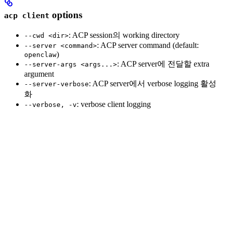
options
acp client
: ACP session의 working directory
--cwd <dir>
: ACP server command (default:
--server <command>
)
openclaw
: ACP server에 전달할 extra
--server-args <args...>
argument
: ACP server에서 verbose logging 활성
--server-verbose
화
: verbose client logging
--verbose, -v