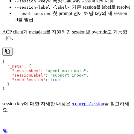
: 특정 Gateway session key 사용
--session <key>
: 기존 session을 label로 resolve
--session-label <label>
: 첫 prompt 전에 해당 key의 새 session
--reset-session
id를 발급
ACP client가 metadata를 지원하면 session별 override도 가능합
니다.
{
  "_meta"
:
 {
    "sessionKey"
:
 "agent:main:main"
,
    "sessionLabel"
:
 "support inbox"
,
    "resetSession"
:
 true
  }
}
session key에 대한 자세한 내용은
/concepts/session
을 참고하세
요.