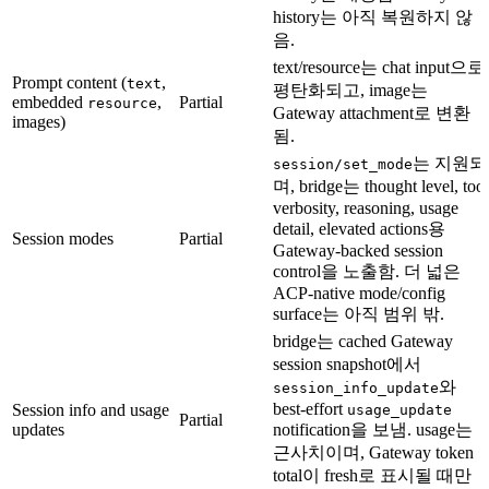
history는 아직 복원하지 않
음.
text/resource는 chat input으로
Prompt content (
,
text
평탄화되고, image는
embedded
,
Partial
resource
Gateway attachment로 변환
images)
됨.
는 지원되
session/set_mode
며, bridge는 thought level, tool
verbosity, reasoning, usage
detail, elevated actions용
Session modes
Partial
Gateway-backed session
control을 노출함. 더 넓은
ACP-native mode/config
surface는 아직 범위 밖.
bridge는 cached Gateway
session snapshot에서
와
session_info_update
best-effort
Session info and usage
usage_update
Partial
updates
notification을 보냄. usage는
근사치이며, Gateway token
total이 fresh로 표시될 때만