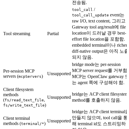
전송됨.
/
tool_call
event는
tool_call_update
raw I/O, text content, 그리고
Gateway tool arg/result에 file
location이 드러날 경우 best-
Tool streaming
Partial
effort file location을 포함함.
embedded terminal이나 richer
diff-native output은 아직 노출
되지 않음.
bridge mode는 per-session
MCP server request를 거부함.
Per-session MCP
Unsupported
servers (
)
MCP는 OpenClaw gateway 
mcpServers
는 agent 쪽에 구성해야 함.
Client filesystem
bridge는 ACP client filesystem
methods
Unsupported
(
,
method를 호출하지 않음.
fs/read_text_file
)
fs/write_text_file
bridge는 ACP client terminal
만들지 않으며, tool call을 통
Client terminal
Unsupported
methods (
)
해 terminal id도 스트리밍하
terminal/*