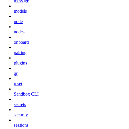
message
models
node
nodes
onboard
pairing
plugins
qr
reset
Sandbox CLI
secrets
security
sessions