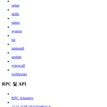
setup
skills
status
system
tui
uninstall
update
voicecall
webhooks
RPC 및 API
RPC Adapters
기기 모델 데이터베이스