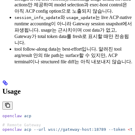
actions만 제공하며 model selection과 exec-host control은
아직 ACP config option으로 노출되지 않습니다.
와
는 live ACP-native
session_info_update
usage_update
runtime accounting이 아니라 Gateway session snapshot에서
파생됩니다. usage는 근사치이며 cost data가 없고,
Gateway가 total token data를 fresh로 표시할 때만 전송됩
니다.
tool follow-along data는 best-effort입니다. 알려진 tool
arg/result 안의 file path는 surface할 수 있지만, ACP
terminal이나 structured file diff는 아직 내보내지 않습니다.
Usage
openclaw
 acp
# Remote Gateway
openclaw
 acp
 --url
 wss://gateway-host:18789
 --token
 <
to