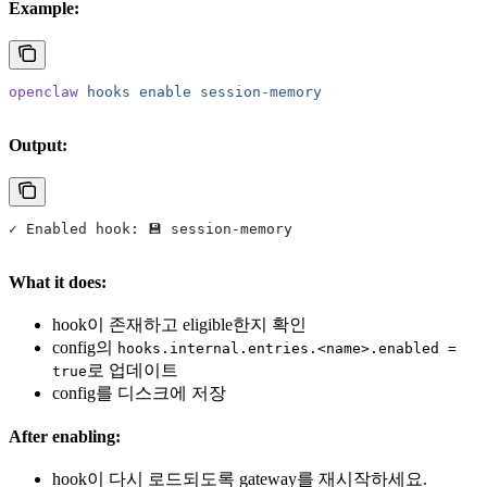
Example:
openclaw
 hooks
 enable
 session-memory
Output:
✓ Enabled hook: 💾 session-memory
What it does:
hook이 존재하고 eligible한지 확인
config의
hooks.internal.entries.<name>.enabled =
로 업데이트
true
config를 디스크에 저장
After enabling:
hook이 다시 로드되도록 gateway를 재시작하세요.