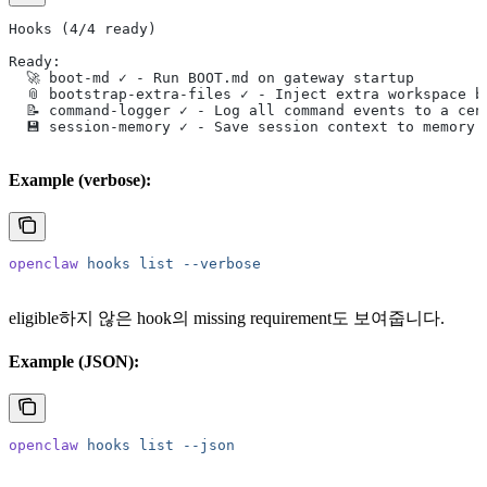
Hooks (4/4 ready)
Ready:
  🚀 boot-md ✓ - Run BOOT.md on gateway startup
  📎 bootstrap-extra-files ✓ - Inject extra workspace b
  📝 command-logger ✓ - Log all command events to a cen
  💾 session-memory ✓ - Save session context to memory 
Example (verbose):
openclaw
 hooks
 list
 --verbose
eligible하지 않은 hook의 missing requirement도 보여줍니다.
Example (JSON):
openclaw
 hooks
 list
 --json