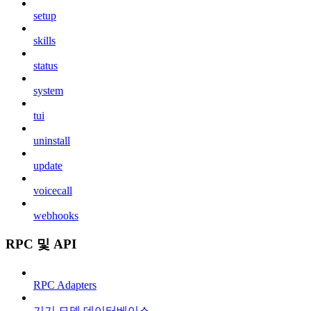
setup
skills
status
system
tui
uninstall
update
voicecall
webhooks
RPC 및 API
RPC Adapters
기기 모델 데이터베이스