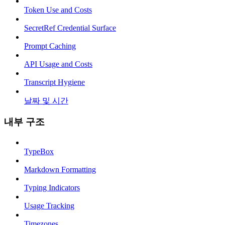
Token Use and Costs
SecretRef Credential Surface
Prompt Caching
API Usage and Costs
Transcript Hygiene
날짜 및 시간
내부 구조
TypeBox
Markdown Formatting
Typing Indicators
Usage Tracking
Timezones