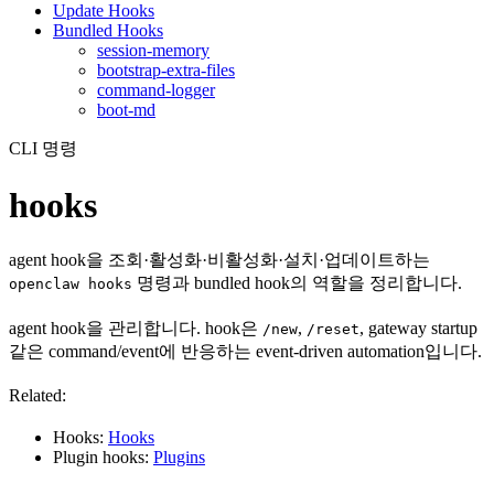
Update Hooks
Bundled Hooks
session-memory
bootstrap-extra-files
command-logger
boot-md
CLI 명령
hooks
agent hook을 조회·활성화·비활성화·설치·업데이트하는
명령과 bundled hook의 역할을 정리합니다.
openclaw hooks
agent hook을 관리합니다. hook은
,
, gateway startup
/new
/reset
같은 command/event에 반응하는 event-driven automation입니다.
Related:
Hooks:
Hooks
Plugin hooks:
Plugins