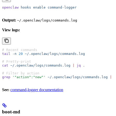
openclaw
 hooks
 enable
 command-logger
Output:
~/.openclaw/logs/commands.log
View logs:
# Recent commands
tail
 -n
 20
 ~/.openclaw/logs/commands.log
# Pretty-print
cat
 ~/.openclaw/logs/commands.log
 |
 jq
 .
# Filter by action
grep
 '"action":"new"'
 ~/.openclaw/logs/commands.log
 |
 j
See:
command-logger documentation
boot-md