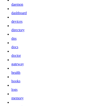
daemon
dashboard
devices
directory
dns
docs
doctor
gateway
health
hooks
logs
memory