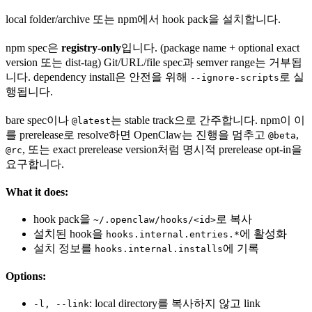
local folder/archive 또는 npm에서 hook pack을 설치합니다.
npm spec은
registry-only
입니다. (package name + optional exact
version 또는 dist-tag) Git/URL/file spec과 semver range는 거부됩
니다. dependency install은 안전을 위해
로 실
--ignore-scripts
행됩니다.
bare spec이나
는 stable track으로 간주합니다. npm이 이
@latest
를 prerelease로 resolve하면 OpenClaw는 진행을 멈추고
,
@beta
, 또는 exact prerelease version처럼 명시적 prerelease opt-in을
@rc
요구합니다.
What it does:
hook pack을
로 복사
~/.openclaw/hooks/<id>
설치된 hook을
에 활성화
hooks.internal.entries.*
설치 정보를
에 기록
hooks.internal.installs
Options:
: local directory를 복사하지 않고 link
-l, --link