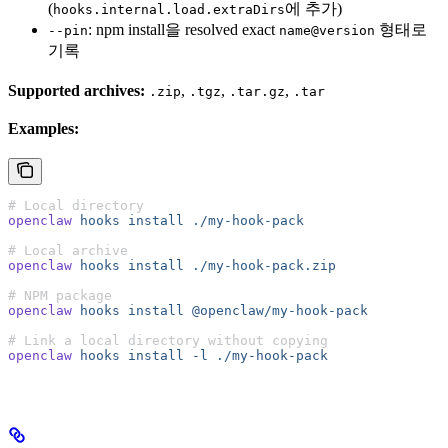
(
에 추가)
hooks.internal.load.extraDirs
: npm install을 resolved exact
형태로
--pin
name@version
기록
Supported archives:
,
,
,
.zip
.tgz
.tar.gz
.tar
Examples:
# Local directory
openclaw
 hooks
 install
 ./my-hook-pack
# Local archive
openclaw
 hooks
 install
 ./my-hook-pack.zip
# NPM package
openclaw
 hooks
 install
 @openclaw/my-hook-pack
# Link a local directory without copying
openclaw
 hooks
 install
 -l
 ./my-hook-pack