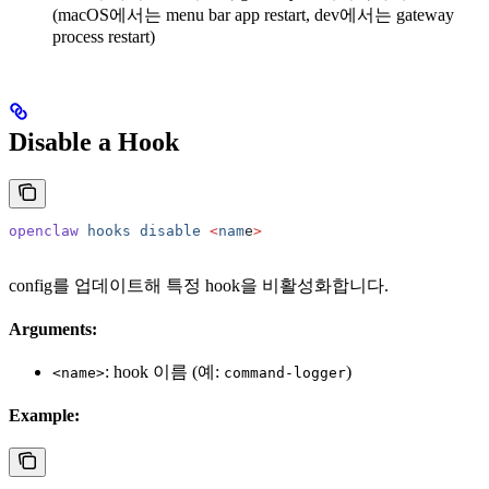
(macOS에서는 menu bar app restart, dev에서는 gateway
process restart)
Disable a Hook
openclaw
 hooks
 disable
 <
nam
e
>
config를 업데이트해 특정 hook을 비활성화합니다.
Arguments:
: hook 이름 (예:
)
<name>
command-logger
Example: