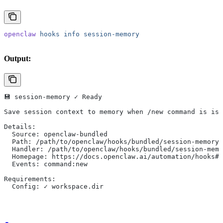
openclaw
 hooks
 info
 session-memory
Output:
💾 session-memory ✓ Ready
Save session context to memory when /new command is iss
Details:
  Source: openclaw-bundled
  Path: /path/to/openclaw/hooks/bundled/session-memory/
  Handler: /path/to/openclaw/hooks/bundled/session-memo
  Homepage: https://docs.openclaw.ai/automation/hooks#s
  Events: command:new
Requirements:
  Config: ✓ workspace.dir