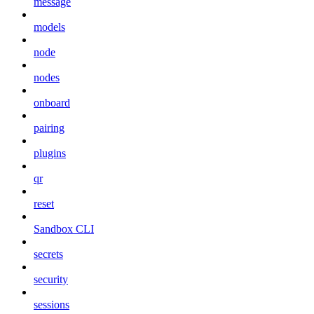
message
models
node
nodes
onboard
pairing
plugins
qr
reset
Sandbox CLI
secrets
security
sessions