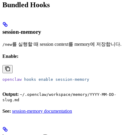
Bundled Hooks
session-memory
를 실행할 때 session context를 memory에 저장합니다.
/new
Enable:
openclaw
 hooks
 enable
 session-memory
Output:
~/.openclaw/workspace/memory/YYYY-MM-DD-
slug.md
See:
session-memory documentation