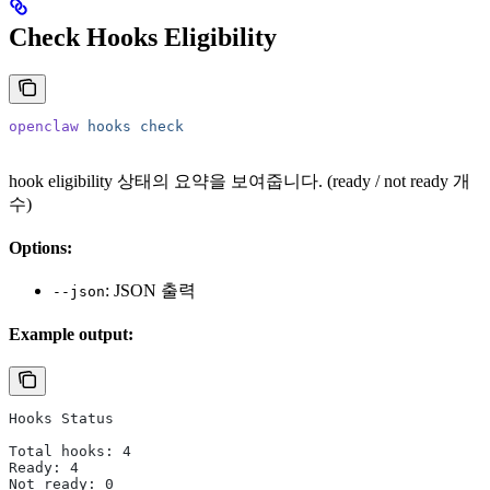
Check Hooks Eligibility
openclaw
 hooks
 check
hook eligibility 상태의 요약을 보여줍니다. (ready / not ready 개
수)
Options:
: JSON 출력
--json
Example output:
Hooks Status
Total hooks: 4
Ready: 4
Not ready: 0