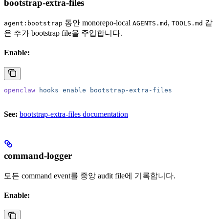
bootstrap-extra-files
동안 monorepo-local
,
같
agent:bootstrap
AGENTS.md
TOOLS.md
은 추가 bootstrap file을 주입합니다.
Enable:
openclaw
 hooks
 enable
 bootstrap-extra-files
See:
bootstrap-extra-files documentation
command-logger
모든 command event를 중앙 audit file에 기록합니다.
Enable: