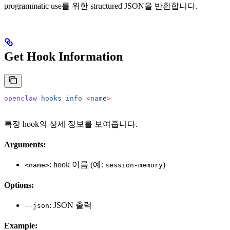
programmatic use를 위한 structured JSON을 반환합니다.
Get Hook Information
openclaw
 hooks
 info
 <
nam
e
>
특정 hook의 상세 정보를 보여줍니다.
Arguments:
: hook 이름 (예:
)
<name>
session-memory
Options:
: JSON 출력
--json
Example: