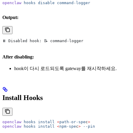
openclaw
 hooks
 disable
 command-logger
Output:
⏸ Disabled hook: 📝 command-logger
After disabling:
hook이 다시 로드되도록 gateway를 재시작하세요.
Install Hooks
openclaw
 hooks
 install
 <
path-or-spe
c
>
openclaw
 hooks
 install
 <
npm-spe
c
>
 --pin