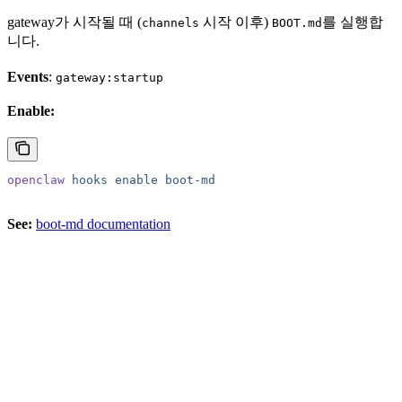
gateway가 시작될 때 (
시작 이후)
를 실행합
channels
BOOT.md
니다.
Events
:
gateway:startup
Enable:
openclaw
 hooks
 enable
 boot-md
See:
boot-md documentation