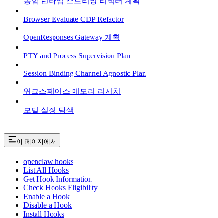
통합 런타임 스트리밍 리팩터 계획
Browser Evaluate CDP Refactor
OpenResponses Gateway 계획
PTY and Process Supervision Plan
Session Binding Channel Agnostic Plan
워크스페이스 메모리 리서치
모델 설정 탐색
이 페이지에서
openclaw hooks
List All Hooks
Get Hook Information
Check Hooks Eligibility
Enable a Hook
Disable a Hook
Install Hooks