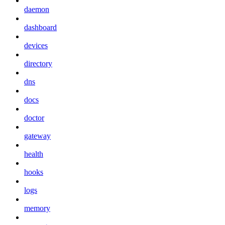
daemon
dashboard
devices
directory
dns
docs
doctor
gateway
health
hooks
logs
memory