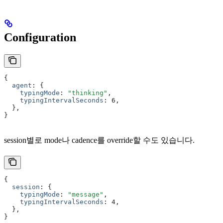
Configuration
{
  agent
:
 {
    typingMode
:
 "thinking"
,
    typingIntervalSeconds
:
 6
,
  }
,
}
session별로 mode나 cadence를 override할 수도 있습니다.
{
  session
:
 {
    typingMode
:
 "message"
,
    typingIntervalSeconds
:
 4
,
  }
,
}