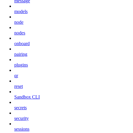
message
models
node
nodes
onboard
pairing
plugins
qr
reset
Sandbox CLI
secrets
security
sessions