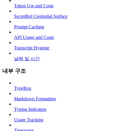
Token Use and Costs
SecretRef Credential Surface
Prompt Caching
API Usage and Costs
Transcript Hygiene
날짜 및 시간
내부 구조
TypeBox
Markdown Formatting
Typing Indicators
Usage Tracking
Timezones