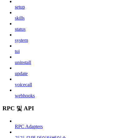
setup
skills
status
system
tui
uninstall
update
voicecall
webhooks
RPC 및 API
RPC Adapters
기기 모델 데이터베이스