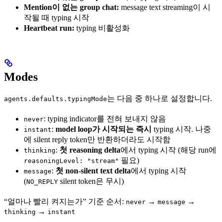
Mention이 없는 group chat:
message text streaming이 시
작될 때 typing 시작
Heartbeat run:
typing 비활성화
Modes
는 다음 중 하나로 설정합니다.
agents.defaults.typingMode
: typing indicator를 전혀 보내지 않음
never
:
model loop가 시작되는 즉시
typing 시작. 나중
instant
에 silent reply token만 반환하더라도 시작함
:
첫 reasoning delta
에서 typing 시작 (해당 run에
thinking
필요)
reasoningLevel: "stream"
:
첫 non-silent text delta
에서 typing 시작
message
(
silent token은 무시)
NO_REPLY
“얼마나 빨리 켜지는가” 기준 순서:
→
→
never
message
→
thinking
instant