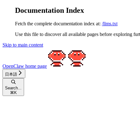
Documentation Index
Fetch the complete documentation index at:
/llms.txt
Use this file to discover all available pages before exploring fur
Skip to main content
OpenClaw
home page
日本語
Search...
⌘
K