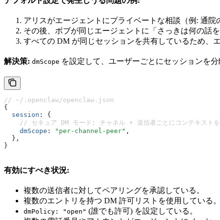
デフォルト設定で発生しうる問題の例:
アリスがエージェントにプライベートな相談（例: 通院
その後、ボブが同じエージェントに「さっきは何の話を
すべての DM が同じセッションを共有しているため
解決策:
を設定して、ユーザーごとにセッションを分
dmScope
// ~/.openclaw/openclaw.json
{
  session
:
 {
    // セキュア DM モード: チャネル + 送信者ごとにコンテキスト
    dmScope
:
 "per-channel-peer"
,
  }
,
}
有効にすべき状況:
複数の送信者に対してペアリングを承認している。
複数のエントリを持つ DM 許可リストを使用している
(誰でも許可) を設定している。
dmPolicy: "open"