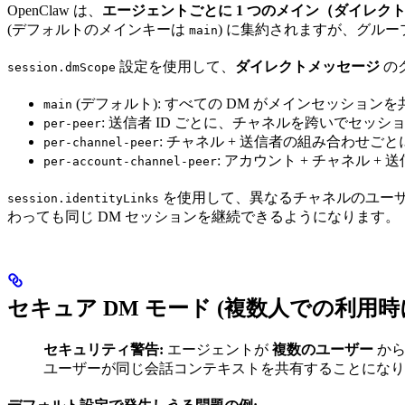
OpenClaw は、
エージェントごとに 1 つのメイン（ダイレク
(デフォルトのメインキーは
) に集約されますが、グル
main
設定を使用して、
ダイレクトメッセージ
の
session.dmScope
(デフォルト): すべての DM がメインセッショ
main
: 送信者 ID ごとに、チャネルを跨いでセッ
per-peer
: チャネル + 送信者の組み合わせご
per-channel-peer
: アカウント + チャネル 
per-account-channel-peer
を使用して、異なるチャネルのユーザ
session.identityLinks
わっても同じ DM セッションを継続できるようになります。
セキュア DM モード (複数人での利用時
セキュリティ警告:
エージェントが
複数のユーザー
から
ユーザーが同じ会話コンテキストを共有することになり