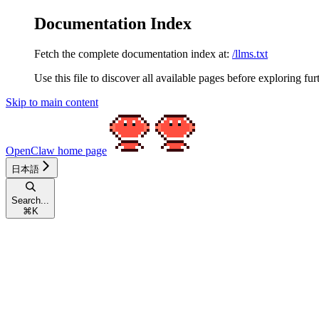
Documentation Index
Fetch the complete documentation index at:
/llms.txt
Use this file to discover all available pages before exploring fur
Skip to main content
OpenClaw
home page
日本語
Search...
⌘
K