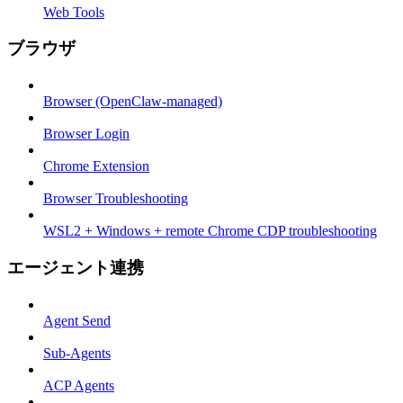
Web Tools
ブラウザ
Browser (OpenClaw-managed)
Browser Login
Chrome Extension
Browser Troubleshooting
WSL2 + Windows + remote Chrome CDP troubleshooting
エージェント連携
Agent Send
Sub-Agents
ACP Agents