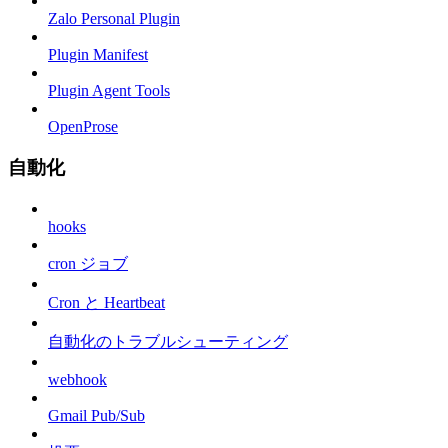
Zalo Personal Plugin
Plugin Manifest
Plugin Agent Tools
OpenProse
自動化
hooks
cron ジョブ
Cron と Heartbeat
自動化のトラブルシューティング
webhook
Gmail Pub/Sub