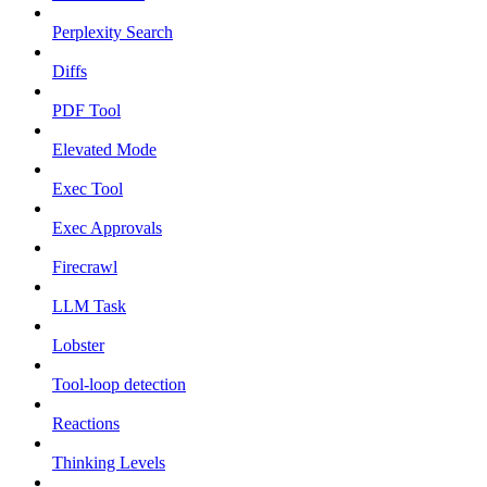
Perplexity Search
Diffs
PDF Tool
Elevated Mode
Exec Tool
Exec Approvals
Firecrawl
LLM Task
Lobster
Tool-loop detection
Reactions
Thinking Levels