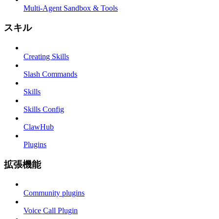
Multi-Agent Sandbox & Tools
スキル
Creating Skills
Slash Commands
Skills
Skills Config
ClawHub
Plugins
拡張機能
Community plugins
Voice Call Plugin