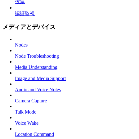
投票
認証監視
メディアとデバイス
Nodes
Node Troubleshooting
Media Understanding
Image and Media Support
Audio and Voice Notes
Camera Capture
Talk Mode
Voice Wake
Location Command