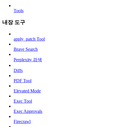
Tools
내장 도구
apply_patch Tool
Brave Search
Perplexity 검색
Diffs
PDF Tool
Elevated Mode
Exec Tool
Exec Approvals
Firecrawl