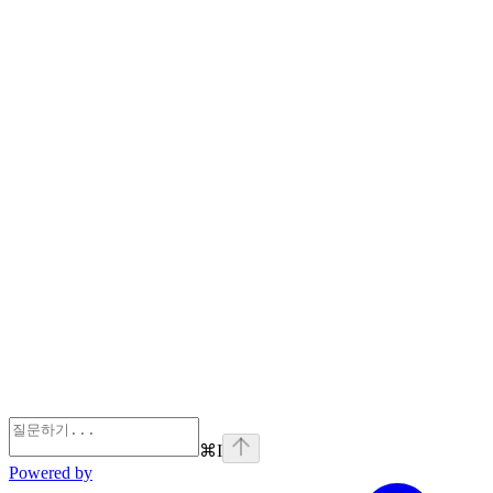
⌘
I
Powered by