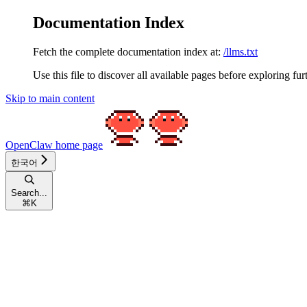
Documentation Index
Fetch the complete documentation index at:
/llms.txt
Use this file to discover all available pages before exploring fur
Skip to main content
OpenClaw
home page
한국어
Search...
⌘
K