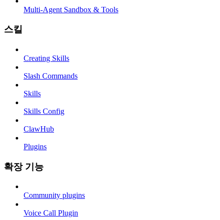
Multi-Agent Sandbox & Tools
스킬
Creating Skills
Slash Commands
Skills
Skills Config
ClawHub
Plugins
확장 기능
Community plugins
Voice Call Plugin