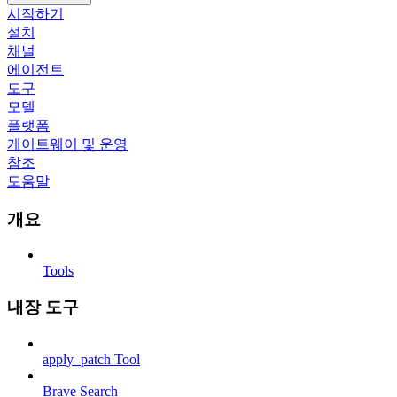
시작하기
설치
채널
에이전트
도구
모델
플랫폼
게이트웨이 및 운영
참조
도움말
개요
Tools
내장 도구
apply_patch Tool
Brave Search