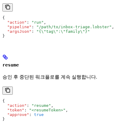
{
  "action"
:
 "run"
,
  "pipeline"
:
 "/path/to/inbox-triage.lobster"
,
  "argsJson"
:
 "{\"tag\":\"family\"}"
}
resume
승인 후 중단된 워크플로를 계속 실행합니다.
{
  "action"
:
 "resume"
,
  "token"
:
 "<resumeToken>"
,
  "approve"
:
 true
}