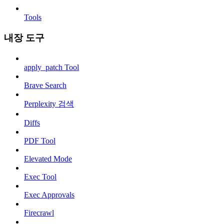
Tools
내장 도구
apply_patch Tool
Brave Search
Perplexity 검색
Diffs
PDF Tool
Elevated Mode
Exec Tool
Exec Approvals
Firecrawl