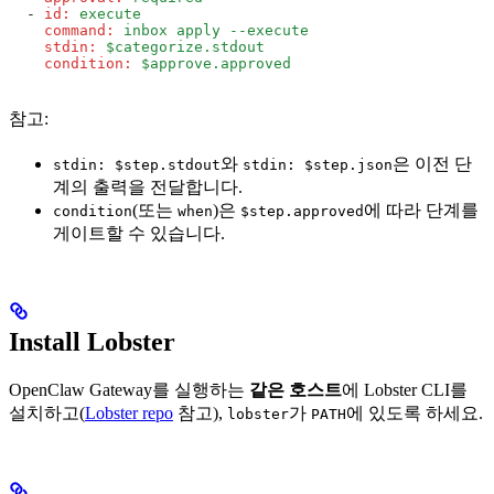
  - 
id
:
 execute
    command
:
 inbox apply --execute
    stdin
:
 $categorize.stdout
    condition
:
 $approve.approved
참고:
와
은 이전 단
stdin: $step.stdout
stdin: $step.json
계의 출력을 전달합니다.
(또는
)은
에 따라 단계를
condition
when
$step.approved
게이트할 수 있습니다.
Install Lobster
OpenClaw Gateway를 실행하는
같은 호스트
에 Lobster CLI를
설치하고(
Lobster repo
참고),
가
에 있도록 하세요.
lobster
PATH