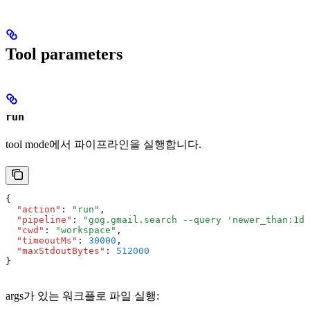
Tool parameters
run
tool mode에서 파이프라인을 실행합니다.
{
  "action"
:
 "run"
,
  "pipeline"
:
 "gog.gmail.search --query 'newer_than:1d'
  "cwd"
:
 "workspace"
,
  "timeoutMs"
:
 30000
,
  "maxStdoutBytes"
:
 512000
}
args가 있는 워크플로 파일 실행: