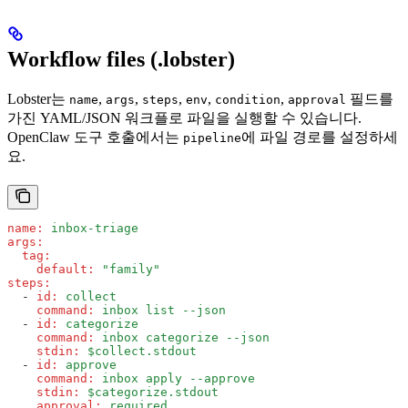
Workflow files (.lobster)
Lobster는
,
,
,
,
,
필드를
name
args
steps
env
condition
approval
가진 YAML/JSON 워크플로 파일을 실행할 수 있습니다.
OpenClaw 도구 호출에서는
에 파일 경로를 설정하세
pipeline
요.
name
:
 inbox-triage
args
:
  tag
:
    default
:
 "family"
steps
:
  - 
id
:
 collect
    command
:
 inbox list --json
  - 
id
:
 categorize
    command
:
 inbox categorize --json
    stdin
:
 $collect.stdout
  - 
id
:
 approve
    command
:
 inbox apply --approve
    stdin
:
 $categorize.stdout
    approval
:
 required