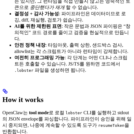
는 있지만, 그 런타임을 직접 만들지 않고는 영속적인 토
큰으로
중단했다가 재개
할 수 없습니다.
결정성 + 감사 가능성
: 파이프라인은 데이터이므로 로
깅, diff, 재실행, 검토가 쉽습니다.
AI를 위한 제한된 표면
: 작은 문법과 JSON 파이핑은 “창
의적인” 코드 경로를 줄이고 검증을 현실적으로 만듭니
다.
안전 정책 내장
: 타임아웃, 출력 상한, 샌드박스 검사,
allowlist는 각 스크립트가 아니라 런타임이 강제합니다.
여전히 프로그래밍 가능
: 각 단계는 어떤 CLI나 스크립
트든 호출할 수 있습니다. JS/TS를 원하면 코드에서
파일을 생성하면 됩니다.
.lobster
How it works
OpenClaw는
tool mode
로 로컬
CLI를 실행하고 stdout
lobster
의 JSON envelope를 파싱합니다. 파이프라인이 승인을 위해 일
시 중지되면, 나중에 계속할 수 있도록 도구가
을
resumeToken
반환합니다.