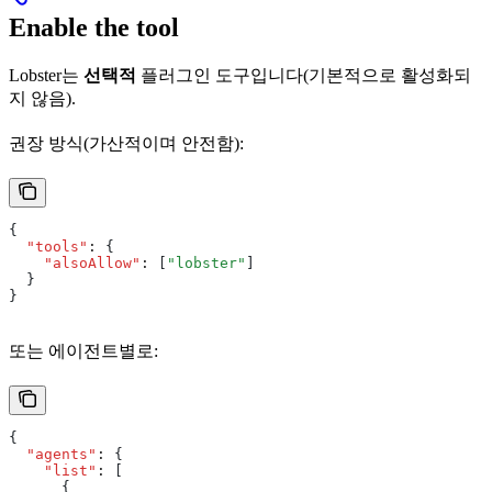
Enable the tool
Lobster는
선택적
플러그인 도구입니다(기본적으로 활성화되
지 않음).
권장 방식(가산적이며 안전함):
{
  "tools"
:
 {
    "alsoAllow"
:
 [
"lobster"
]
  }
}
또는 에이전트별로:
{
  "agents"
:
 {
    "list"
:
 [
      {