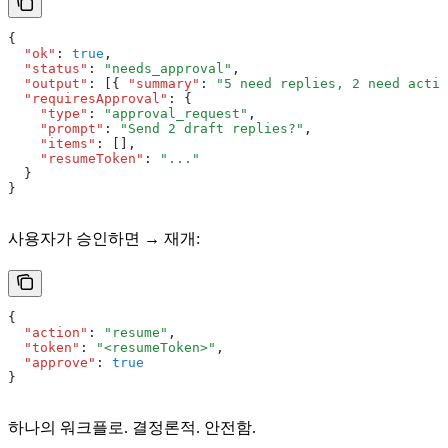
{
  "ok"
:
 true
,
  "status"
:
 "needs_approval"
,
  "output"
:
 [{ 
"summary"
:
 "5 need replies, 2 need actio
  "requiresApproval"
:
 {
    "type"
:
 "approval_request"
,
    "prompt"
:
 "Send 2 draft replies?"
,
    "items"
:
 []
,
    "resumeToken"
:
 "..."
  }
}
사용자가 승인하면 → 재개:
{
  "action"
:
 "resume"
,
  "token"
:
 "<resumeToken>"
,
  "approve"
:
 true
}
하나의 워크플로. 결정론적. 안전함.