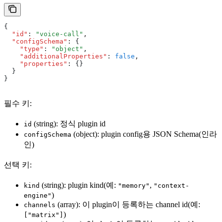
{
  "id"
:
 "voice-call"
,
  "configSchema"
:
 {
    "type"
:
 "object"
,
    "additionalProperties"
:
 false
,
    "properties"
:
 {}
  }
}
필수 키:
(string): 정식 plugin id
id
(object): plugin config용 JSON Schema(인라
configSchema
인)
선택 키:
(string): plugin kind(예:
,
kind
"memory"
"context-
)
engine"
(array): 이 plugin이 등록하는 channel id(예:
channels
)
["matrix"]