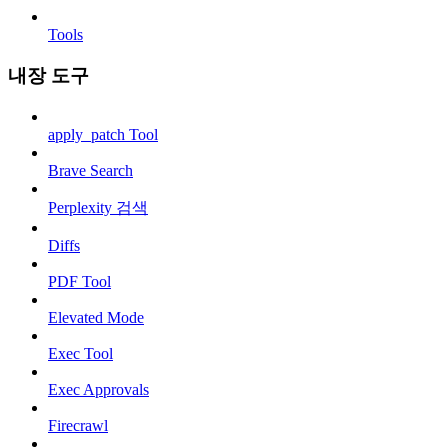
Tools
내장 도구
apply_patch Tool
Brave Search
Perplexity 검색
Diffs
PDF Tool
Elevated Mode
Exec Tool
Exec Approvals
Firecrawl