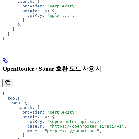
      search
:
 {
        provider
:
 "perplexity"
,
        perplexity
:
 {
          apiKey
:
 "pplx-..."
,
        }
,
      }
,
    }
,
  }
,
}
OpenRouter / Sonar 호환 모드 사용 시
{
  tools
:
 {
    web
:
 {
      search
:
 {
        provider
:
 "perplexity"
,
        perplexity
:
 {
          apiKey
:
 "<openrouter-api-key>"
,
          baseUrl
:
 "https://openrouter.ai/api/v1"
,
          model
:
 "perplexity/sonar-pro"
,
        }
,