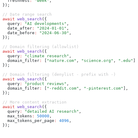
  freshness
:
 "week"
,
});
// Date range search
await
 web_search
({
  query
:
 "AI developments"
,
  date_after
:
 "2024-01-01"
,
  date_before
:
 "2024-06-30"
,
});
// Domain filtering (allowlist)
await
 web_search
({
  query
:
 "climate research"
,
  domain_filter
:
 [
"nature.com"
,
 "science.org"
,
 ".edu"
]
,
});
// Domain filtering (denylist - prefix with -)
await
 web_search
({
  query
:
 "product reviews"
,
  domain_filter
:
 [
"-reddit.com"
,
 "-pinterest.com"
]
,
});
// More content extraction
await
 web_search
({
  query
:
 "detailed AI research"
,
  max_tokens
:
 50000
,
  max_tokens_per_page
:
 4096
,
});