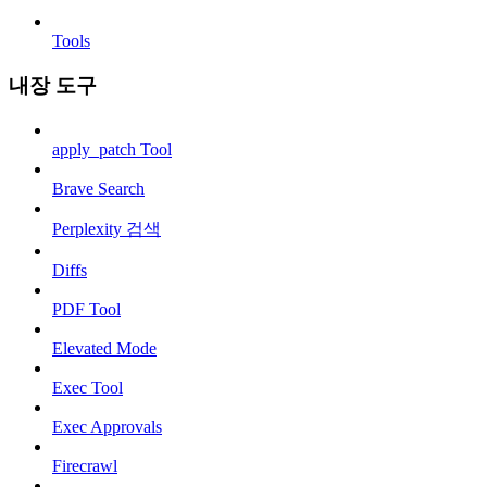
Tools
내장 도구
apply_patch Tool
Brave Search
Perplexity 검색
Diffs
PDF Tool
Elevated Mode
Exec Tool
Exec Approvals
Firecrawl