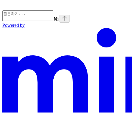
⌘
I
Powered by