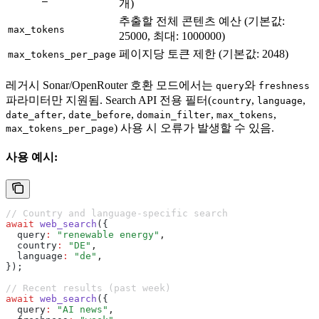
개)
추출할 전체 콘텐츠 예산 (기본값:
max_tokens
25000, 최대: 1000000)
페이지당 토큰 제한 (기본값: 2048)
max_tokens_per_page
레거시 Sonar/OpenRouter 호환 모드에서는
와
query
freshness
파라미터만 지원됨. Search API 전용 필터(
,
,
country
language
,
,
,
,
date_after
date_before
domain_filter
max_tokens
) 사용 시 오류가 발생할 수 있음.
max_tokens_per_page
사용 예시:
// Country and language-specific search
await
 web_search
({
  query
:
 "renewable energy"
,
  country
:
 "DE"
,
  language
:
 "de"
,
});
// Recent results (past week)
await
 web_search
({
  query
:
 "AI news"
,