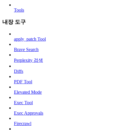
Tools
내장 도구
apply_patch Tool
Brave Search
Perplexity 검색
Diffs
PDF Tool
Elevated Mode
Exec Tool
Exec Approvals
Firecrawl