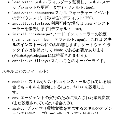
: スキル フォルダーを監視し、スキル スナ
load.watch
ップショットを更新します (デフォルト: true)。
: スキル ウォッチャー イベント
load.watchDebounceMs
のデバウンス (ミリ秒単位) (デフォルト: 250)。
: 利用可能な場合は brew インスト
install.preferBrew
ーラーを優先します (デフォルト: true)。
: ノード インストーラーの設定
install.nodeManager
(
|
|
|
、デフォルト: npm)。 これは
スキ
npm
pnpm
yarn
bun
ルのインストール
にのみ影響します。ゲートウェイ ラ
ンタイムは依然として Node である必要があります
(WhatsApp/Telegram には推奨されません)。
: スキルごとのオーバーライド。
entries.<skillKey>
スキルごとのフィールド:
: スキルがバンドル/インストールされている場
enabled
合でもスキルを無効にするには、
を設定しま
false
す。
: エージェントの実行のために挿入された環境変数
env
(まだ設定されていない場合のみ)。
: プライマリ環境変数を宣言するスキルのオプシ
apiKey
ョンの利便性。 プレーンテキスト文字列または