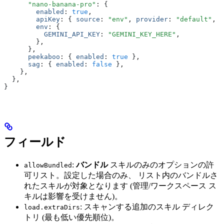
      "nano-banana-pro"
:
 {
        enabled
:
 true
,
        apiKey
:
 { 
source
:
 "env"
,
 provider
:
 "default"
,
 i
        env
:
 {
          GEMINI_API_KEY
:
 "GEMINI_KEY_HERE"
,
        }
,
      }
,
      peekaboo
:
 { 
enabled
:
 true
 }
,
      sag
:
 { 
enabled
:
 false
 }
,
    }
,
  }
,
}
フィールド
:
バンドル
スキルのみのオプションの許
allowBundled
可リスト。設定した場合のみ、 リスト内のバンドルさ
れたスキルが対象となります (管理/ワークスペース ス
キルは影響を受けません)。
: スキャンする追加のスキル ディレク
load.extraDirs
トリ (最も低い優先順位)。