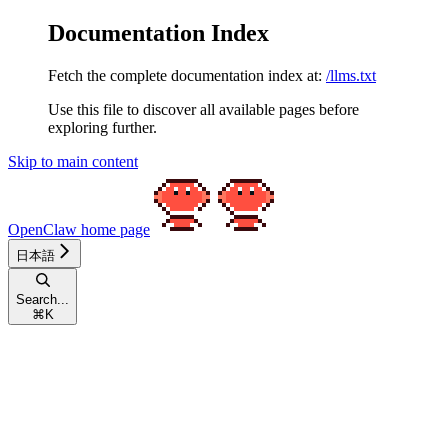
Documentation Index
Fetch the complete documentation index at:
/llms.txt
Use this file to discover all available pages before
exploring further.
Skip to main content
OpenClaw
home page
日本語
Search...
⌘
K