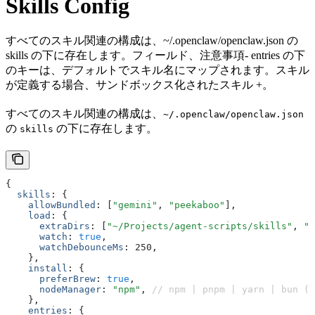
Skills Config
すべてのスキル関連の構成は、~/.openclaw/openclaw.json の
skills の下に存在します。フィールド、注意事項- entries の下
のキーは、デフォルトでスキル名にマップされます。スキル
が定義する場合、サンドボックス化されたスキル +。
すべてのスキル関連の構成は、
~/.openclaw/openclaw.json
の
の下に存在します。
skills
{
  skills
:
 {
    allowBundled
:
 [
"gemini"
,
 "peekaboo"
]
,
    load
:
 {
      extraDirs
:
 [
"~/Projects/agent-scripts/skills"
,
 "~
      watch
:
 true
,
      watchDebounceMs
:
 250
,
    }
,
    install
:
 {
      preferBrew
:
 true
,
      nodeManager
:
 "npm"
,
 // npm | pnpm | yarn | bun (G
    }
,
    entries
:
 {