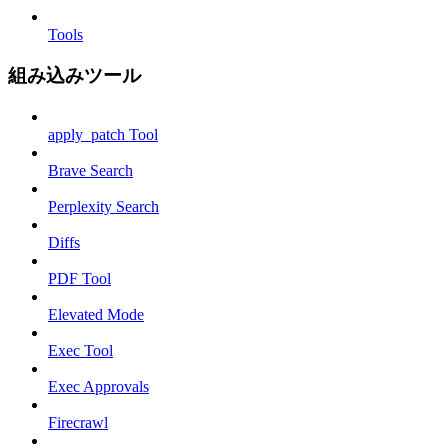
Tools
組み込みツール
apply_patch Tool
Brave Search
Perplexity Search
Diffs
PDF Tool
Elevated Mode
Exec Tool
Exec Approvals
Firecrawl