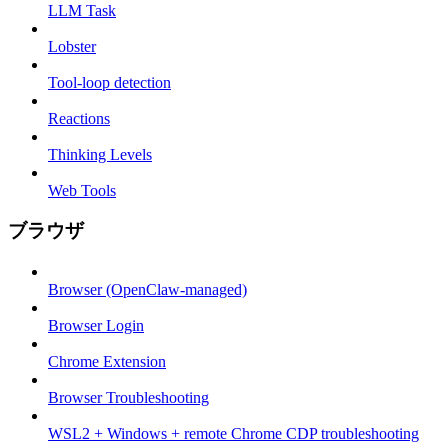
LLM Task
Lobster
Tool-loop detection
Reactions
Thinking Levels
Web Tools
ブラウザ
Browser (OpenClaw-managed)
Browser Login
Chrome Extension
Browser Troubleshooting
WSL2 + Windows + remote Chrome CDP troubleshooting