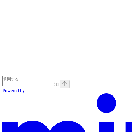
⌘
I
Powered by