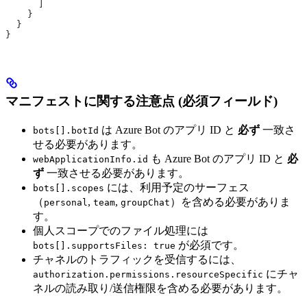
      ]
    }
  }
}
マニフェストに関する注意点 (必須フィールド)
は Azure Bot のアプリ ID と
必ず
一致さ
bots[].botId
せる必要があります。
も Azure Bot のアプリ ID と
必
webApplicationInfo.id
ず
一致させる必要があります。
には、利用予定のサーフェス
bots[].scopes
（
,
,
）を含める必要がありま
personal
team
groupChat
す。
個人スコープでのファイル処理には
が必須です。
bots[].supportsFiles: true
チャネルのトラフィックを受信するには、
にチャ
authorization.permissions.resourceSpecific
ネルの読み取り/送信権限を含める必要があります。