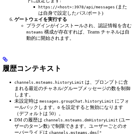
下に設定します:
(また
https://<host>:3978/api/messages
は自身で設定したパス/ポート)
ゲートウェイを実行する
プラグインがインストールされ、認証情報を含む
構成が存在すれば、Teams チャネルは自
msteams
動的に開始されます。
履歴コンテキスト
は、プロンプトに含
channels.msteams.historyLimit
まれる最近のチャネル/グループメッセージの数を制御
します。
未設定時は
にフォ
messages.groupChat.historyLimit
ールバックします。
を設定すると無効になります
0
（デフォルトは 50）。
DM の履歴は
(ユー
channels.msteams.dmHistoryLimit
ザーのターン数) で制限できます。ユーザーごとのオ
ーバーライドは
channels.msteams.dms["