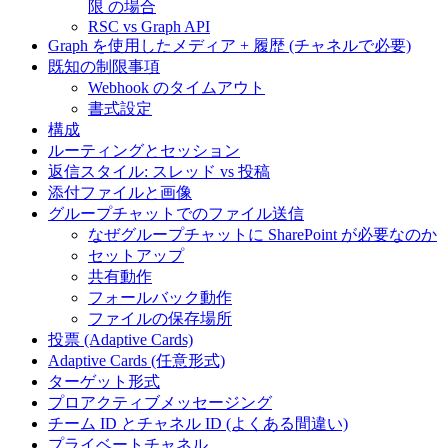
限 の場合
RSC vs Graph API
Graph を使用したメディア + 履歴 (チャネルで必要)
既知の制限事項
Webhook のタイムアウト
書式設定
構成
ルーティングとセッション
返信スタイル: スレッド vs 投稿
添付ファイルと画像
グループチャットでのファイル送信
なぜグループチャットに SharePoint が必要なのか
セットアップ
共有動作
フォールバック動作
ファイルの保存場所
投票 (Adaptive Cards)
Adaptive Cards (任意形式)
ターゲット形式
プロアクティブメッセージング
チーム ID とチャネル ID (よくある間違い)
プライベートチャネル