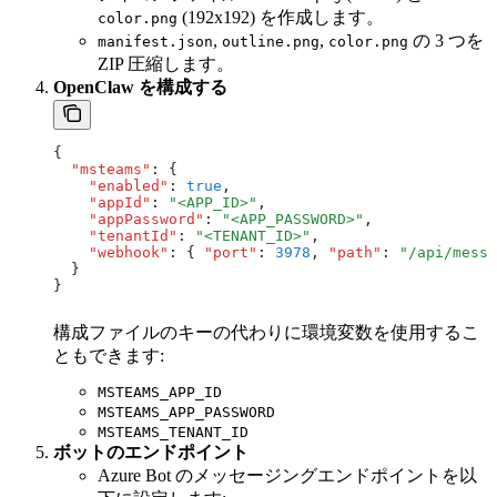
(192x192) を作成します。
color.png
,
,
の 3 つを
manifest.json
outline.png
color.png
ZIP 圧縮します。
OpenClaw を構成する
{
  "msteams"
:
 {
    "enabled"
:
 true
,
    "appId"
:
 "<APP_ID>"
,
    "appPassword"
:
 "<APP_PASSWORD>"
,
    "tenantId"
:
 "<TENANT_ID>"
,
    "webhook"
:
 { 
"port"
:
 3978
,
 "path"
:
 "/api/messa
  }
}
構成ファイルのキーの代わりに環境変数を使用するこ
ともできます:
MSTEAMS_APP_ID
MSTEAMS_APP_PASSWORD
MSTEAMS_TENANT_ID
ボットのエンドポイント
Azure Bot のメッセージングエンドポイントを以