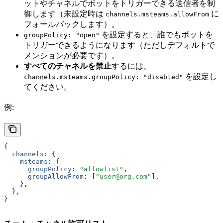
ットやチャネルでボットをトリガーできる送信者を制
御します（未設定時は
に
channels.msteams.allowFrom
フォールバックします）。
を設定すると、誰でもボットを
groupPolicy: "open"
トリガーできるようになります（ただしデフォルトで
メンションが必要です）。
すべてのチャネルを禁止
するには、
を設定し
channels.msteams.groupPolicy: "disabled"
てください。
例:
{
  channels
:
 {
    msteams
:
 {
      groupPolicy
:
 "allowlist"
,
      groupAllowFrom
:
 [
"user@org.com"
]
,
    }
,
  }
,
}