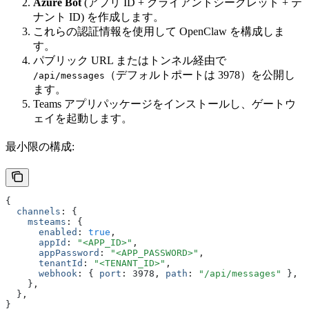
Azure Bot
(アプリ ID + クライアントシークレット + テ
ナント ID) を作成します。
これらの認証情報を使用して OpenClaw を構成しま
す。
パブリック URL またはトンネル経由で
（デフォルトポートは 3978）を公開し
/api/messages
ます。
Teams アプリパッケージをインストールし、ゲートウ
ェイを起動します。
最小限の構成:
{
  channels
:
 {
    msteams
:
 {
      enabled
:
 true
,
      appId
:
 "<APP_ID>"
,
      appPassword
:
 "<APP_PASSWORD>"
,
      tenantId
:
 "<TENANT_ID>"
,
      webhook
:
 { 
port
:
 3978
,
 path
:
 "/api/messages"
 }
,
    }
,
  }
,
}