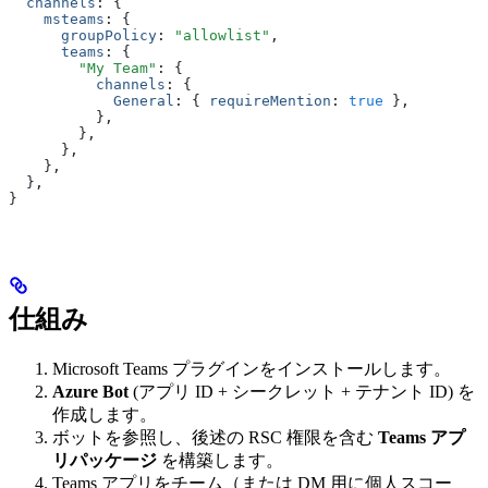
  channels
:
 {
    msteams
:
 {
      groupPolicy
:
 "allowlist"
,
      teams
:
 {
        "My Team"
:
 {
          channels
:
 {
            General
:
 { 
requireMention
:
 true
 }
,
          }
,
        }
,
      }
,
    }
,
  }
,
}
仕組み
Microsoft Teams プラグインをインストールします。
Azure Bot
(アプリ ID + シークレット + テナント ID) を
作成します。
ボットを参照し、後述の RSC 権限を含む
Teams アプ
リパッケージ
を構築します。
Teams アプリをチーム（または DM 用に個人スコー