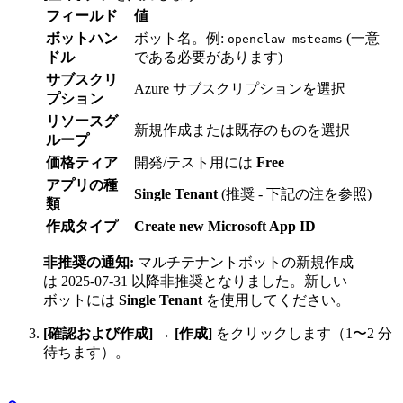
フィールド
値
ボットハン
ボット名。例:
(一意
openclaw-msteams
ドル
である必要があります)
サブスクリ
Azure サブスクリプションを選択
プション
リソースグ
新規作成または既存のものを選択
ループ
価格ティア
開発/テスト用には
Free
アプリの種
Single Tenant
(推奨 - 下記の注を参照)
類
作成タイプ
Create new Microsoft App ID
非推奨の通知:
マルチテナントボットの新規作成
は 2025-07-31 以降非推奨となりました。新しい
ボットには
Single Tenant
を使用してください。
[確認および作成]
→
[作成]
をクリックします（1〜2 分
待ちます）。