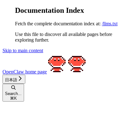
Documentation Index
Fetch the complete documentation index at:
/llms.txt
Use this file to discover all available pages before
exploring further.
Skip to main content
OpenClaw
home page
日本語
Search...
⌘
K