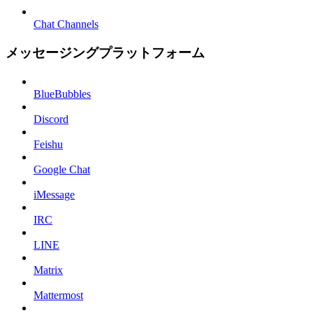
Chat Channels
メッセージングプラットフォーム
BlueBubbles
Discord
Feishu
Google Chat
iMessage
IRC
LINE
Matrix
Mattermost