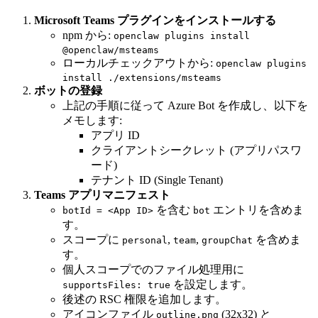
Microsoft Teams プラグインをインストールする
npm から:
openclaw plugins install
@openclaw/msteams
ローカルチェックアウトから:
openclaw plugins
install ./extensions/msteams
ボットの登録
上記の手順に従って Azure Bot を作成し、以下を
メモします:
アプリ ID
クライアントシークレット (アプリパスワ
ード)
テナント ID (Single Tenant)
Teams アプリマニフェスト
を含む
エントリを含めま
botId = <App ID>
bot
す。
スコープに
,
,
を含めま
personal
team
groupChat
す。
個人スコープでのファイル処理用に
を設定します。
supportsFiles: true
後述の RSC 権限を追加します。
アイコンファイル
(32x32) と
outline.png