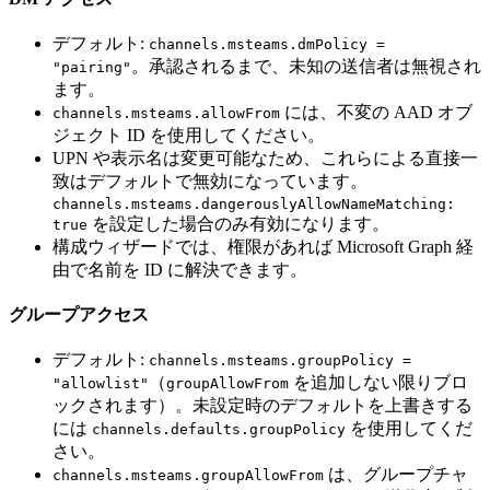
デフォルト:
channels.msteams.dmPolicy =
。承認されるまで、未知の送信者は無視され
"pairing"
ます。
には、不変の AAD オブ
channels.msteams.allowFrom
ジェクト ID を使用してください。
UPN や表示名は変更可能なため、これらによる直接一
致はデフォルトで無効になっています。
channels.msteams.dangerouslyAllowNameMatching:
を設定した場合のみ有効になります。
true
構成ウィザードでは、権限があれば Microsoft Graph 経
由で名前を ID に解決できます。
グループアクセス
デフォルト:
channels.msteams.groupPolicy =
（
を追加しない限りブロ
"allowlist"
groupAllowFrom
ックされます）。未設定時のデフォルトを上書きする
には
を使用してくだ
channels.defaults.groupPolicy
さい。
は、グループチャ
channels.msteams.groupAllowFrom