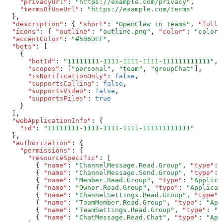
    "privacyUrl"
:
 "https://example.com/privacy"
,
    "termsOfUseUrl"
:
 "https://example.com/terms"
  }
,
  "description"
:
 { 
"short"
:
 "OpenClaw in Teams"
,
 "full"
  "icons"
:
 { 
"outline"
:
 "outline.png"
,
 "color"
:
 "color.
  "accentColor"
:
 "#5B6DEF"
,
  "bots"
:
 [
    {
      "botId"
:
 "11111111-1111-1111-1111-111111111111"
,
      "scopes"
:
 [
"personal"
,
 "team"
,
 "groupChat"
]
,
      "isNotificationOnly"
:
 false
,
      "supportsCalling"
:
 false
,
      "supportsVideo"
:
 false
,
      "supportsFiles"
:
 true
    }
  ]
,
  "webApplicationInfo"
:
 {
    "id"
:
 "11111111-1111-1111-1111-111111111111"
  }
,
  "authorization"
:
 {
    "permissions"
:
 {
      "resourceSpecific"
:
 [
        { 
"name"
:
 "ChannelMessage.Read.Group"
,
 "type"
:
 
        { 
"name"
:
 "ChannelMessage.Send.Group"
,
 "type"
:
 
        { 
"name"
:
 "Member.Read.Group"
,
 "type"
:
 "Applica
        { 
"name"
:
 "Owner.Read.Group"
,
 "type"
:
 "Applicat
        { 
"name"
:
 "ChannelSettings.Read.Group"
,
 "type"
:
        { 
"name"
:
 "TeamMember.Read.Group"
,
 "type"
:
 "App
        { 
"name"
:
 "TeamSettings.Read.Group"
,
 "type"
:
 "A
        { 
"name"
:
 "ChatMessage.Read.Chat"
,
 "type"
:
 "App