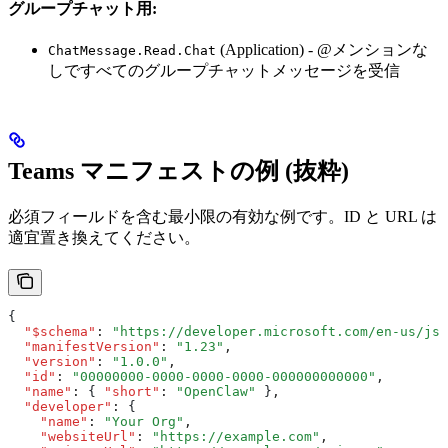
グループチャット用:
(Application) - @メンションな
ChatMessage.Read.Chat
しですべてのグループチャットメッセージを受信
Teams マニフェストの例 (抜粋)
必須フィールドを含む最小限の有効な例です。ID と URL は
適宜置き換えてください。
{
  "$schema"
:
 "https://developer.microsoft.com/en-us/jso
  "manifestVersion"
:
 "1.23"
,
  "version"
:
 "1.0.0"
,
  "id"
:
 "00000000-0000-0000-0000-000000000000"
,
  "name"
:
 { 
"short"
:
 "OpenClaw"
 }
,
  "developer"
:
 {
    "name"
:
 "Your Org"
,
    "websiteUrl"
:
 "https://example.com"
,