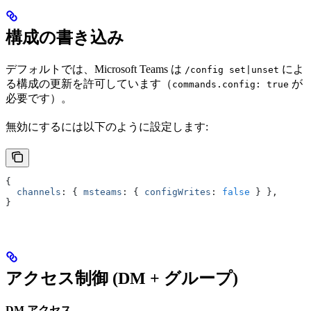
構成の書き込み
デフォルトでは、Microsoft Teams は
によ
/config set|unset
る構成の更新を許可しています（
が
commands.config: true
必要です）。
無効にするには以下のように設定します:
{
  channels
:
 { 
msteams
:
 { 
configWrites
:
 false
 } }
,
}
アクセス制御 (DM + グループ)
DM アクセス