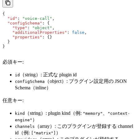
{
  "id"
:
 "voice-call"
,
  "configSchema"
:
 {
    "type"
:
 "object"
,
    "additionalProperties"
:
 false
,
    "properties"
:
 {}
  }
}
必須キー:
（string）: 正式な plugin id
id
（object）: プラグイン設定用の JSON
configSchema
Schema（inline）
任意キー:
（string）: plugin kind（例:
、
kind
"memory"
"context-
）
engine"
（array）: このプラグインが登録する channel
channels
id（例:
）
["matrix"]