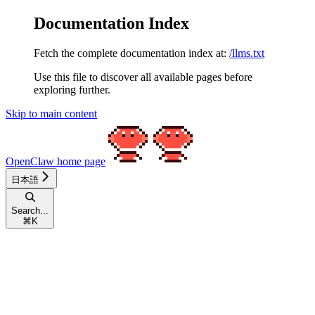
Documentation Index
Fetch the complete documentation index at:
/llms.txt
Use this file to discover all available pages before
exploring further.
Skip to main content
OpenClaw
home page
日本語
Search...
⌘
K