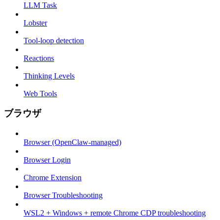
LLM Task
Lobster
Tool-loop detection
Reactions
Thinking Levels
Web Tools
ブラウザ
Browser (OpenClaw-managed)
Browser Login
Chrome Extension
Browser Troubleshooting
WSL2 + Windows + remote Chrome CDP troubleshooting