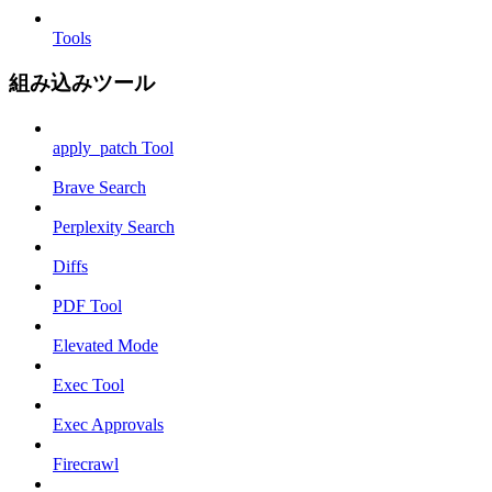
Tools
組み込みツール
apply_patch Tool
Brave Search
Perplexity Search
Diffs
PDF Tool
Elevated Mode
Exec Tool
Exec Approvals
Firecrawl