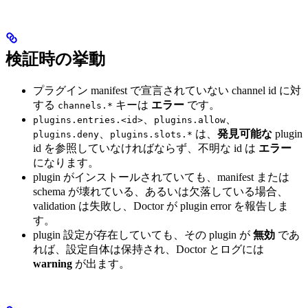
検証時の挙動
プラグイン manifest で宣言されていない channel id に対
する
キーは
エラー
です。
channels.*
、
、
plugins.entries.<id>
plugins.allow
、
は、
発見可能な
plugin
plugins.deny
plugins.slots.*
id を参照していなければならず、不明な id は
エラー
になります。
plugin がインストールされていても、manifest または
schema が壊れている、あるいは欠落している場合、
validation は失敗し、Doctor が plugin error を報告しま
す。
plugin 設定が存在していても、その plugin が
無効
であ
れば、設定自体は保持され、Doctor とログには
warning
が出ます。