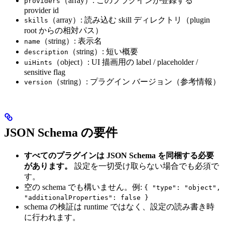
（array）: このプラグインが登録する
providers
provider id
（array）: 読み込む skill ディレクトリ（plugin
skills
root からの相対パス）
（string）: 表示名
name
（string）: 短い概要
description
（object）: UI 描画用の label / placeholder /
uiHints
sensitive flag
（string）: プラグイン バージョン（参考情報）
version
JSON Schema の要件
すべてのプラグインは JSON Schema を同梱する必要
があります。
設定を一切受け取らない場合でも必須で
す。
空の schema でも構いません。例:
{ "type": "object",
"additionalProperties": false }
schema の検証は runtime ではなく、設定の読み書き時
に行われます。