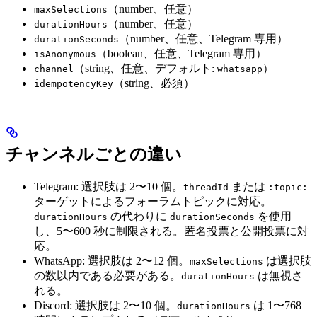
（number、任意）
maxSelections
（number、任意）
durationHours
（number、任意、Telegram 専用）
durationSeconds
（boolean、任意、Telegram 専用）
isAnonymous
（string、任意、デフォルト:
）
channel
whatsapp
（string、必須）
idempotencyKey
チャンネルごとの違い
Telegram: 選択肢は 2〜10 個。
または
threadId
:topic:
ターゲットによるフォーラムトピックに対応。
の代わりに
を使用
durationHours
durationSeconds
し、5〜600 秒に制限される。匿名投票と公開投票に対
応。
WhatsApp: 選択肢は 2〜12 個。
は選択肢
maxSelections
の数以内である必要がある。
は無視さ
durationHours
れる。
Discord: 選択肢は 2〜10 個。
は 1〜768
durationHours