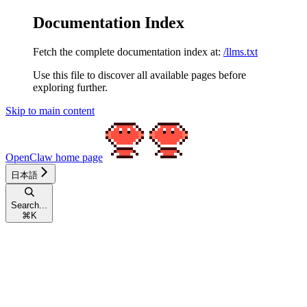
Documentation Index
Fetch the complete documentation index at:
/llms.txt
Use this file to discover all available pages before
exploring further.
Skip to main content
OpenClaw
home page
日本語
Search...
⌘
K