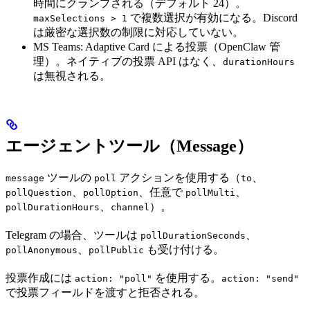
時間にクランプされる（デフォルト 24）。
で複数選択が有効になる。Discord
maxSelections > 1
は厳密な選択数の制限に対応していない。
MS Teams: Adaptive Card による投票（OpenClaw 管
理）。ネイティブの投票 API はなく、
durationHours
は無視される。
エージェントツール（Message）
ツールの
アクションを使用する（
、
message
poll
to
、
、任意で
、
pollQuestion
pollOption
pollMulti
、
）。
pollDurationHours
channel
Telegram の場合、ツールは
、
pollDurationSeconds
、
も受け付ける。
pollAnonymous
pollPublic
投票作成には
を使用する。
action: "poll"
action: "send"
で投票フィールドを渡すと拒否される。