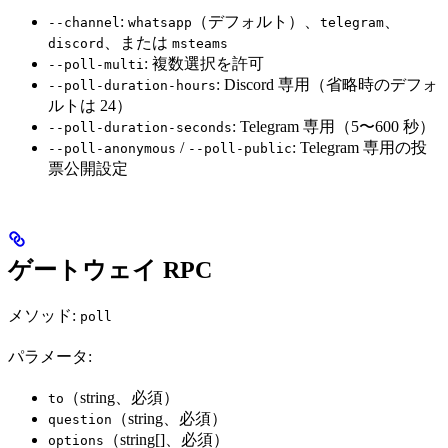
:
（デフォルト）、
、
--channel
whatsapp
telegram
、または
discord
msteams
: 複数選択を許可
--poll-multi
: Discord 専用（省略時のデフォ
--poll-duration-hours
ルトは 24）
: Telegram 専用（5〜600 秒）
--poll-duration-seconds
/
: Telegram 専用の投
--poll-anonymous
--poll-public
票公開設定
ゲートウェイ RPC
メソッド:
poll
パラメータ:
（string、必須）
to
（string、必須）
question
（string[]、必須）
options