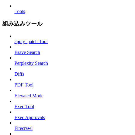
Tools
組み込みツール
apply_patch Tool
Brave Search
Perplexity Search
Diffs
PDF Tool
Elevated Mode
Exec Tool
Exec Approvals
Firecrawl