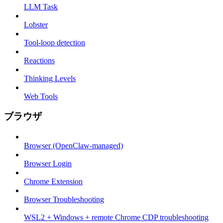
LLM Task
Lobster
Tool-loop detection
Reactions
Thinking Levels
Web Tools
ブラウザ
Browser (OpenClaw-managed)
Browser Login
Chrome Extension
Browser Troubleshooting
WSL2 + Windows + remote Chrome CDP troubleshooting