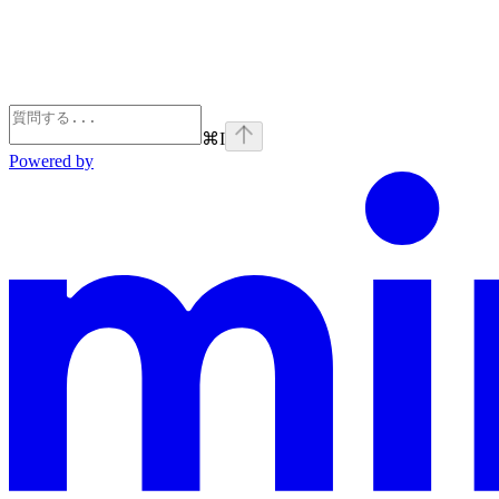
⌘
I
Powered by