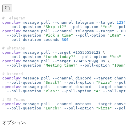
# Telegram
openclaw
 message
 poll
 --channel
 telegram
 --target
 12345
  --poll-question
 "Ship it?"
 --poll-option
 "Yes"
 --poll
openclaw
 message
 poll
 --channel
 telegram
 --target
 -1001
  --poll-question
 "Pick a time"
 --poll-option
 "10am"
 --
  --poll-duration-seconds
 300
# WhatsApp
openclaw
 message
 poll
 --target
 +15555550123
 \
  --poll-question
 "Lunch today?"
 --poll-option
 "Yes"
 --
openclaw
 message
 poll
 --target
 123456789@g.us
 \
  --poll-question
 "Meeting time?"
 --poll-option
 "10am"
 
# Discord
openclaw
 message
 poll
 --channel
 discord
 --target
 channe
  --poll-question
 "Snack?"
 --poll-option
 "Pizza"
 --poll
openclaw
 message
 poll
 --channel
 discord
 --target
 channe
  --poll-question
 "Plan?"
 --poll-option
 "A"
 --poll-opti
# MS Teams
openclaw
 message
 poll
 --channel
 msteams
 --target
 conver
  --poll-question
 "Lunch?"
 --poll-option
 "Pizza"
 --poll
オプション: