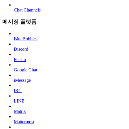
Chat Channels
메시징 플랫폼
BlueBubbles
Discord
Feishu
Google Chat
iMessage
IRC
LINE
Matrix
Mattermost