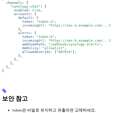
  channels
:
 {
    "synology-chat"
:
 {
      enabled
:
 true
,
      accounts
:
 {
        default
:
 {
          token
:
 "token-a"
,
          incomingUrl
:
 "https://nas-a.example.com/...to
        }
,
        alerts
:
 {
          token
:
 "token-b"
,
          incomingUrl
:
 "https://nas-b.example.com/...to
          webhookPath
:
 "/webhook/synology-alerts"
,
          dmPolicy
:
 "allowlist"
,
          allowedUserIds
:
 [
"987654"
]
,
        }
,
      }
,
    }
,
  }
,
}
보안 참고
은 비밀로 유지하고 유출되면 교체하세요.
token