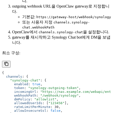
다.
outgoing webhook URL을 OpenClaw gateway로 지정합니
다.
기본값:
https://gateway-host/webhook/synology
또는 사용자 지정
channels.synology-
chat.webhookPath
OpenClaw에서
을 설정합니다.
channels.synology-chat
gateway를 재시작하고 Synology Chat bot에게 DM을 보냅
니다.
최소 구성:
{
  channels
:
 {
    "synology-chat"
:
 {
      enabled
:
 true
,
      token
:
 "synology-outgoing-token"
,
      incomingUrl
:
 "https://nas.example.com/webapi/entr
      webhookPath
:
 "/webhook/synology"
,
      dmPolicy
:
 "allowlist"
,
      allowedUserIds
:
 [
"123456"
]
,
      rateLimitPerMinute
:
 30
,
      allowInsecureSsl
:
 false
,