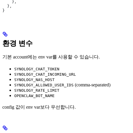
    }
,
  }
,
}
환경 변수
기본 account에는 env var를 사용할 수 있습니다.
SYNOLOGY_CHAT_TOKEN
SYNOLOGY_CHAT_INCOMING_URL
SYNOLOGY_NAS_HOST
(comma-separated)
SYNOLOGY_ALLOWED_USER_IDS
SYNOLOGY_RATE_LIMIT
OPENCLAW_BOT_NAME
config 값이 env var보다 우선합니다.