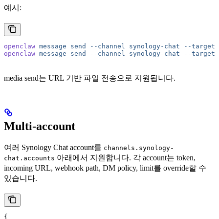
예시:
openclaw
 message
 send
 --channel
 synology-chat
 --target
 
openclaw
 message
 send
 --channel
 synology-chat
 --target
 
media send는 URL 기반 파일 전송으로 지원됩니다.
Multi-account
여러 Synology Chat account를
channels.synology-
아래에서 지원합니다. 각 account는 token,
chat.accounts
incoming URL, webhook path, DM policy, limit를 override할 수
있습니다.
{