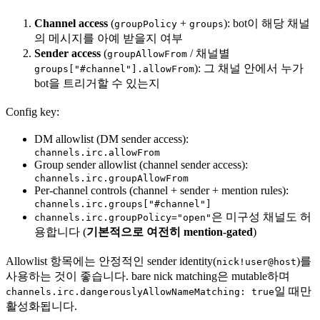
Channel access
(
+
): bot이 해당 채널
groupPolicy
groups
의 메시지를 아예 받을지 여부
Sender access
(
/ 채널별
groupAllowFrom
): 그 채널 안에서 누가
groups["#channel"].allowFrom
bot을 트리거할 수 있는지
Config key:
DM allowlist (DM sender access):
channels.irc.allowFrom
Group sender allowlist (channel sender access):
channels.irc.groupAllowFrom
Per-channel controls (channel + sender + mention rules):
channels.irc.groups["#channel"]
은 미구성 채널도 허
channels.irc.groupPolicy="open"
용합니다 (
기본적으로 여전히 mention-gated
)
Allowlist 항목에는 안정적인 sender identity(
)를
nick!user@host
사용하는 것이 좋습니다. bare nick matching은 mutable하며
일 때만
channels.irc.dangerouslyAllowNameMatching: true
활성화됩니다.