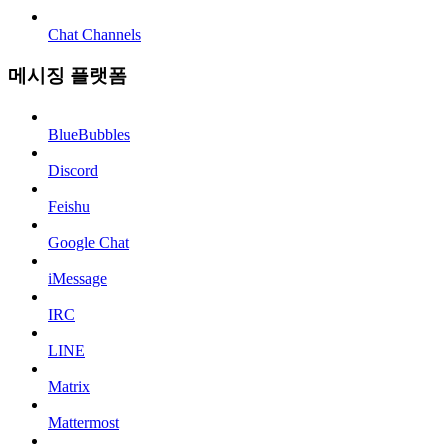
Chat Channels
메시징 플랫폼
BlueBubbles
Discord
Feishu
Google Chat
iMessage
IRC
LINE
Matrix
Mattermost