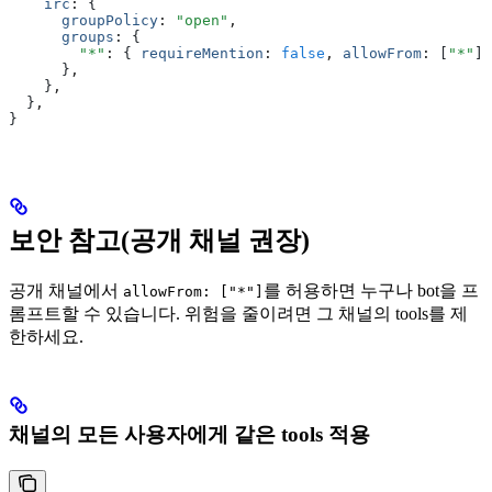
    irc
:
 {
      groupPolicy
:
 "open"
,
      groups
:
 {
        "*"
:
 { 
requireMention
:
 false
,
 allowFrom
:
 [
"*"
] 
      }
,
    }
,
  }
,
}
보안 참고(공개 채널 권장)
공개 채널에서
를 허용하면 누구나 bot을 프
allowFrom: ["*"]
롬프트할 수 있습니다. 위험을 줄이려면 그 채널의 tools를 제
한하세요.
채널의 모든 사용자에게 같은 tools 적용