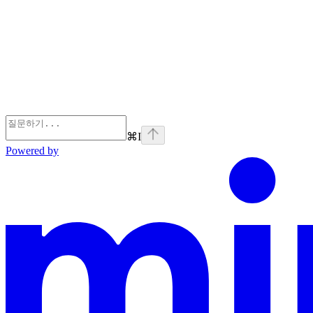
⌘
I
Powered by