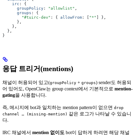
    irc
:
 {
      groupPolicy
:
 "allowlist"
,
      groups
:
 {
        "#tuirc-dev"
:
 { 
allowFrom
:
 [
"*"
] }
,
      }
,
    }
,
  }
,
}
응답 트리거(mentions)
채널이 허용되어 있고(
+
) sender도 허용되
groupPolicy
groups
어 있어도, OpenClaw는 group context에서 기본적으로
mention-
gating
을 사용합니다.
즉, 메시지에 bot과 일치하는 mention pattern이 없으면
drop
같은 로그가 나타날 수 있습니
channel … (missing-mention)
다.
IRC 채널에서
mention 없이도
bot이 답하게 하려면 해당 채널