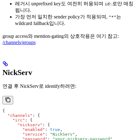
레거시 unprefixed key도 여전히 허용되며
로만 매칭
id:
됩니다.
가장 먼저 일치한 sender policy가 적용되며,
는
"*"
wildcard fallback입니다.
group access와 mention-gating의 상호작용은 여기 참고:
/channels/groups
NickServ
연결 후 NickServ로 identify하려면:
{
  "channels"
:
 {
    "irc"
:
 {
      "nickserv"
:
 {
        "enabled"
:
 true
,
        "service"
:
 "NickServ"
,
        "password"
:
 "your-nickserv-password"