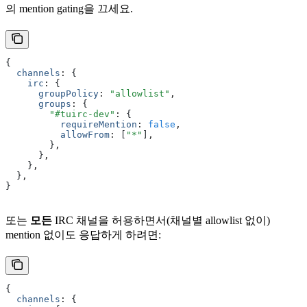
의 mention gating을 끄세요.
{
  channels
:
 {
    irc
:
 {
      groupPolicy
:
 "allowlist"
,
      groups
:
 {
        "#tuirc-dev"
:
 {
          requireMention
:
 false
,
          allowFrom
:
 [
"*"
]
,
        }
,
      }
,
    }
,
  }
,
}
또는
모든
IRC 채널을 허용하면서(채널별 allowlist 없이)
mention 없이도 응답하게 하려면:
{
  channels
:
 {