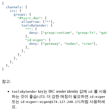
{
  channels
:
 {
    irc
:
 {
      groups
:
 {
        "#tuirc-dev"
:
 {
          allowFrom
:
 [
"*"
]
,
          toolsBySender
:
 {
            "*"
:
 {
              deny
:
 [
"group:runtime"
,
 "group:fs"
,
 "gate
            }
,
            "id:eigen"
:
 {
              deny
:
 [
"gateway"
,
 "nodes"
,
 "cron"
]
,
            }
,
          }
,
        }
,
      }
,
    }
,
  }
,
}
참고:
key는 IRC sender identity 값에
를 사용
toolsBySender
id:
하는 것이 좋습니다. 더 강한 매칭이 필요하면
id:eigen
또는
처럼 사용하세
id:eigen!~eigen@174.127.248.171
요.