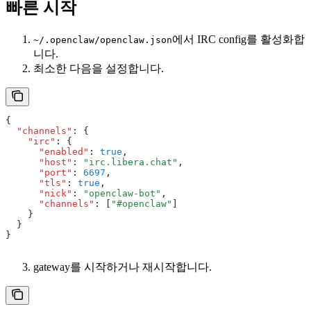
빠른 시작
에서 IRC config를 활성화합
~/.openclaw/openclaw.json
니다.
최소한 다음을 설정합니다.
{
  "channels"
:
 {
    "irc"
:
 {
      "enabled"
:
 true
,
      "host"
:
 "irc.libera.chat"
,
      "port"
:
 6697
,
      "tls"
:
 true
,
      "nick"
:
 "openclaw-bot"
,
      "channels"
:
 [
"#openclaw"
]
    }
  }
}
gateway를 시작하거나 재시작합니다.