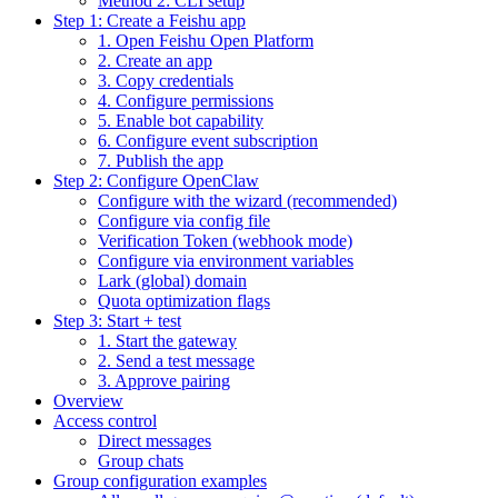
Method 2: CLI setup
Step 1: Create a Feishu app
1. Open Feishu Open Platform
2. Create an app
3. Copy credentials
4. Configure permissions
5. Enable bot capability
6. Configure event subscription
7. Publish the app
Step 2: Configure OpenClaw
Configure with the wizard (recommended)
Configure via config file
Verification Token (webhook mode)
Configure via environment variables
Lark (global) domain
Quota optimization flags
Step 3: Start + test
1. Start the gateway
2. Send a test message
3. Approve pairing
Overview
Access control
Direct messages
Group chats
Group configuration examples