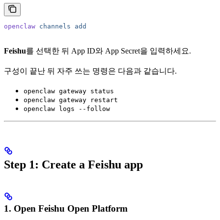
openclaw
 channels
 add
Feishu
를 선택한 뒤 App ID와 App Secret을 입력하세요.
구성이 끝난 뒤 자주 쓰는 명령은 다음과 같습니다.
openclaw gateway status
openclaw gateway restart
openclaw logs --follow
Step 1: Create a Feishu app
1. Open Feishu Open Platform