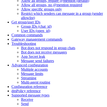
Allow all groups, require @mention (default)
Allow all groups, no @mention required
Allow specific groups only
Restrict which senders can message in a group (sender
allowlist)
Get group/user IDs
Group IDs (chat_id)
User IDs (open_id)
Common commands
Gateway management commands
Troubleshooting
Bot does not respond in group chats
Bot does not receive messages
App Secret leak
Message send failures
Advanced configuration
Multiple accounts
Message limits
Streaming
Multi-agent routing
Configuration reference
dmPolicy reference
Supported message types
Receive
Send