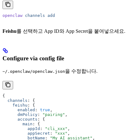
openclaw
 channels
 add
Feishu
를 선택하고 App ID와 App Secret을 붙여넣으세요.
Configure via config file
을 수정합니다.
~/.openclaw/openclaw.json
{
  channels
:
 {
    feishu
:
 {
      enabled
:
 true
,
      dmPolicy
:
 "pairing"
,
      accounts
:
 {
        main
:
 {
          appId
:
 "cli_xxx"
,
          appSecret
:
 "xxx"
,
          botName
:
 "My AI assistant"
,