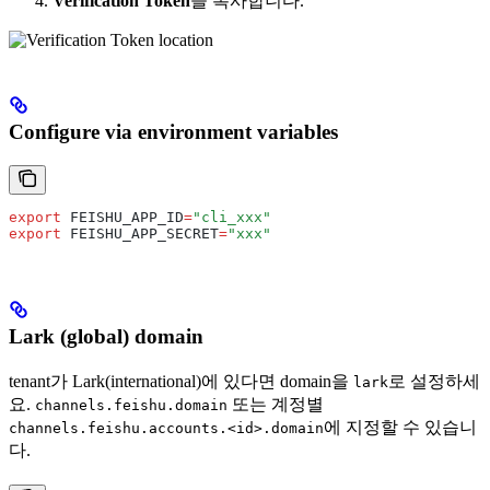
Verification Token
을 복사합니다.
Configure via environment variables
export
 FEISHU_APP_ID
=
"cli_xxx"
export
 FEISHU_APP_SECRET
=
"xxx"
Lark (global) domain
tenant가 Lark(international)에 있다면 domain을
로 설정하세
lark
요.
또는 계정별
channels.feishu.domain
에 지정할 수 있습니
channels.feishu.accounts.<id>.domain
다.