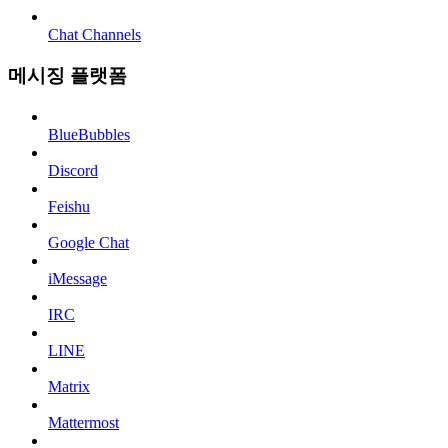
Chat Channels
메시징 플랫폼
BlueBubbles
Discord
Feishu
Google Chat
iMessage
IRC
LINE
Matrix
Mattermost