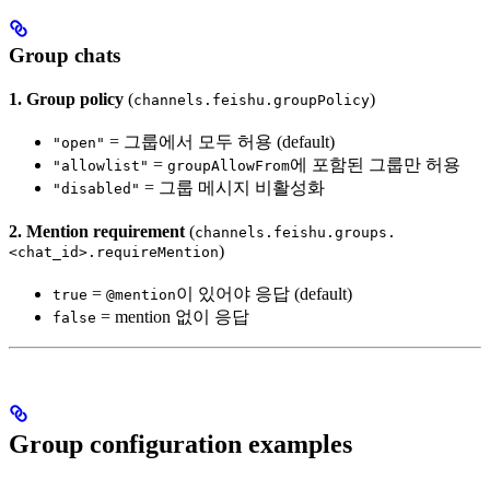
Group chats
1. Group policy
(
)
channels.feishu.groupPolicy
= 그룹에서 모두 허용 (default)
"open"
=
에 포함된 그룹만 허용
"allowlist"
groupAllowFrom
= 그룹 메시지 비활성화
"disabled"
2. Mention requirement
(
channels.feishu.groups.
)
<chat_id>.requireMention
=
이 있어야 응답 (default)
true
@mention
= mention 없이 응답
false
Group configuration examples