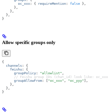
        oc_xxx
:
 { 
requireMention
:
 false
 }
,
      }
,
    }
,
  }
,
}
Allow specific groups only
{
  channels
:
 {
    feishu
:
 {
      groupPolicy
:
 "allowlist"
,
      // Feishu group IDs (chat_id) look like: oc_xxx
      groupAllowFrom
:
 [
"oc_xxx"
,
 "oc_yyy"
]
,
    }
,
  }
,
}