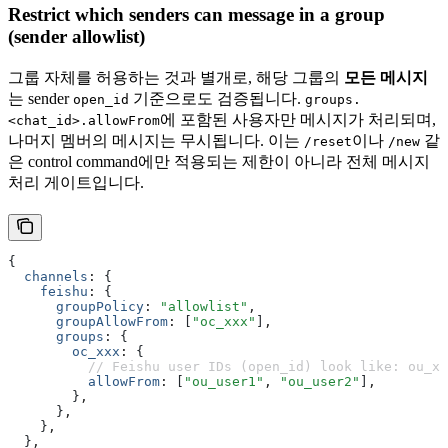
Restrict which senders can message in a group
(sender allowlist)
그룹 자체를 허용하는 것과 별개로, 해당 그룹의
모든 메시지
는 sender
기준으로도 검증됩니다.
open_id
groups.
에 포함된 사용자만 메시지가 처리되며,
<chat_id>.allowFrom
나머지 멤버의 메시지는 무시됩니다. 이는
이나
같
/reset
/new
은 control command에만 적용되는 제한이 아니라 전체 메시지
처리 게이트입니다.
{
  channels
:
 {
    feishu
:
 {
      groupPolicy
:
 "allowlist"
,
      groupAllowFrom
:
 [
"oc_xxx"
]
,
      groups
:
 {
        oc_xxx
:
 {
          // Feishu user IDs (open_id) look like: ou_xx
          allowFrom
:
 [
"ou_user1"
,
 "ou_user2"
]
,
        }
,
      }
,
    }
,
  }
,