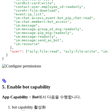
      "cardkit:card:write"
,
      "contact:user.employee_id:readonly"
,
      "corehr:file:download"
,
      "event:ip_list"
,
      "im:chat.access_event.bot_p2p_chat:read"
,
      "im:chat.members:bot_access"
,
      "im:message"
,
      "im:message.group_at_msg:readonly"
,
      "im:message.p2p_msg:readonly"
,
      "im:message:readonly"
,
      "im:message:send_as_bot"
,
      "im:resource"
    ]
,
    "user"
:
 [
"aily:file:read"
,
 "aily:file:write"
,
 "im:c
  }
}
5. Enable bot capability
App Capability
>
Bot
에서 다음을 수행합니다.
bot capability 활성화