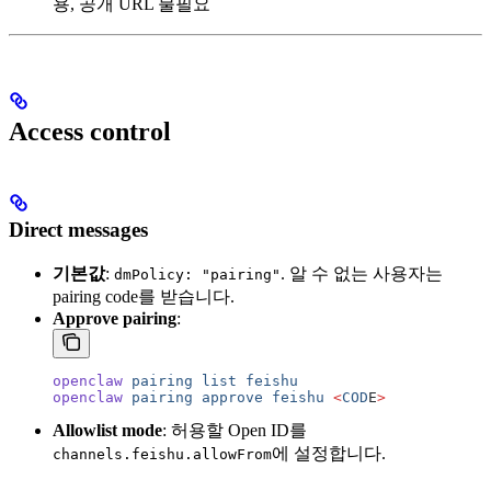
용, 공개 URL 불필요
Access control
Direct messages
기본값
:
. 알 수 없는 사용자는
dmPolicy: "pairing"
pairing code를 받습니다.
Approve pairing
:
openclaw
 pairing
 list
 feishu
openclaw
 pairing
 approve
 feishu
 <
COD
E
>
Allowlist mode
: 허용할 Open ID를
에 설정합니다.
channels.feishu.allowFrom