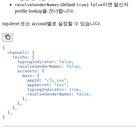
(default
):
이면 발신자
resolveSenderNames
true
false
profile lookup을 건너뜁니다.
top-level 또는 account별로 설정할 수 있습니다.
{
  channels
:
 {
    feishu
:
 {
      typingIndicator
:
 false
,
      resolveSenderNames
:
 false
,
      accounts
:
 {
        main
:
 {
          appId
:
 "cli_xxx"
,
          appSecret
:
 "xxx"
,
          typingIndicator
:
 true
,
          resolveSenderNames
:
 false
,
        }
,
      }
,
    }
,
  }
,
}