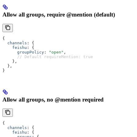
Allow all groups, require @mention (default)
{
  channels
:
 {
    feishu
:
 {
      groupPolicy
:
 "open"
,
      // Default requireMention: true
    }
,
  }
,
}
Allow all groups, no @mention required
{
  channels
:
 {
    feishu
:
 {
      groups
:
 {