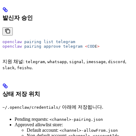
발신자 승인
openclaw
 pairing
 list
 telegram
openclaw
 pairing
 approve
 telegram
 <
COD
E
>
지원 채널:
,
,
,
,
,
telegram
whatsapp
signal
imessage
discord
,
.
slack
feishu
상태 저장 위치
아래에 저장됩니다.
~/.openclaw/credentials/
Pending requests:
<channel>-pairing.json
Approved allowlist store:
Default account:
<channel>-allowFrom.json
Non-default account:
<channel>-<accountId>-