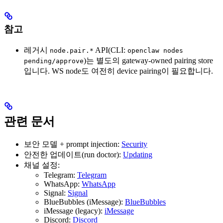
참고
레거시
API(CLI:
node.pair.*
openclaw nodes
)는 별도의 gateway-owned pairing store
pending/approve
입니다. WS node도 여전히 device pairing이 필요합니다.
관련 문서
보안 모델 + prompt injection:
Security
안전한 업데이트(run doctor):
Updating
채널 설정:
Telegram:
Telegram
WhatsApp:
WhatsApp
Signal:
Signal
BlueBubbles (iMessage):
BlueBubbles
iMessage (legacy):
iMessage
Discord:
Discord