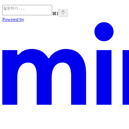
⌘
I
Powered by