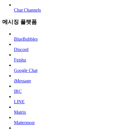
Chat Channels
메시징 플랫폼
BlueBubbles
Discord
Feishu
Google Chat
iMessage
IRC
LINE
Matrix
Mattermost