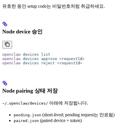
유효한 동안 setup code는 비밀번호처럼 취급하세요.
Node device 승인
openclaw
 devices
 list
openclaw
 devices
 approve
 <
requestI
d
>
openclaw
 devices
 reject
 <
requestI
d
>
Node pairing 상태 저장
아래에 저장됩니다.
~/.openclaw/devices/
(short-lived; pending request는 만료됨)
pending.json
(paired device + token)
paired.json