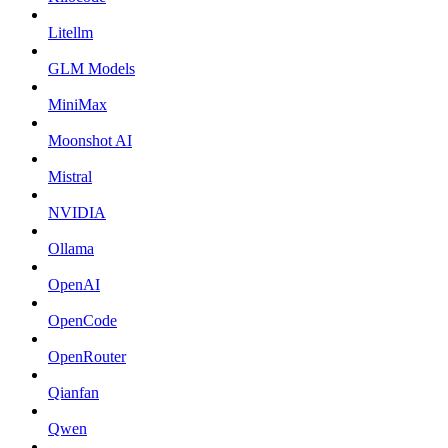
Litellm
GLM Models
MiniMax
Moonshot AI
Mistral
NVIDIA
Ollama
OpenAI
OpenCode
OpenRouter
Qianfan
Qwen