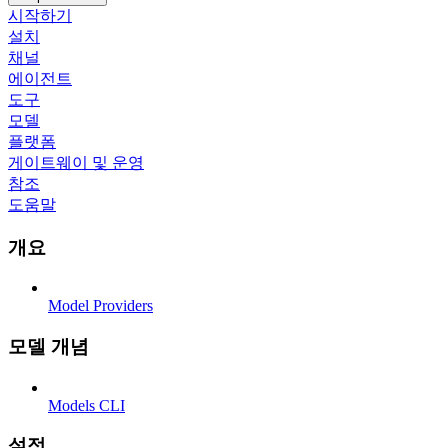
시작하기
설치
채널
에이전트
도구
모델
플랫폼
게이트웨이 및 운영
참조
도움말
개요
Model Providers
모델 개념
Models CLI
설정