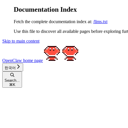
Documentation Index
Fetch the complete documentation index at:
/llms.txt
Use this file to discover all available pages before exploring fur
Skip to main content
OpenClaw
home page
한국어
Search...
⌘
K