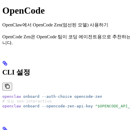
OpenCode
OpenClaw에서 OpenCode Zen(엄선된 모델) 사용하기
OpenCode Zen은 OpenCode 팀이 코딩 에이전트용으로 추천하
니다.
CLI 설정
openclaw
 onboard
 --auth-choice
 opencode-zen
# 또는 non-interactive
openclaw
 onboard
 --opencode-zen-api-key
 "$OPENCODE_API_