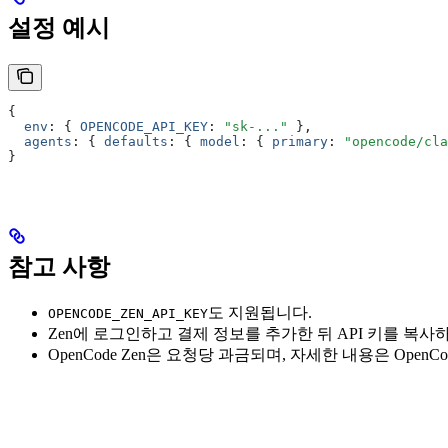
설정 예시
{
  env
:
 { 
OPENCODE_API_KEY
:
 "sk-..."
 }
,
  agents
:
 { 
defaults
:
 { 
model
:
 { 
primary
:
 "opencode/cla
}
참고 사항
도 지원됩니다.
OPENCODE_ZEN_API_KEY
Zen에 로그인하고 결제 정보를 추가한 뒤 API 키를 복사
OpenCode Zen은 요청당 과금되며, 자세한 내용은 Ope