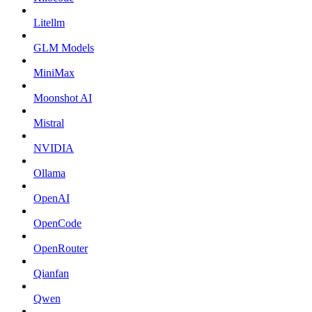
Litellm
GLM Models
MiniMax
Moonshot AI
Mistral
NVIDIA
Ollama
OpenAI
OpenCode
OpenRouter
Qianfan
Qwen