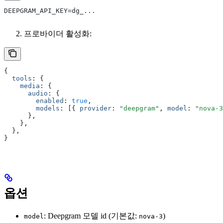
DEEPGRAM_API_KEY=dg_...
프로바이더 활성화:
{
  tools
:
 {
    media
:
 {
      audio
:
 {
        enabled
:
 true
,
        models
:
 [{ 
provider
:
 "deepgram"
,
 model
:
 "nova-3
      }
,
    }
,
  }
,
}
옵션
: Deepgram 모델 id (기본값:
)
model
nova-3