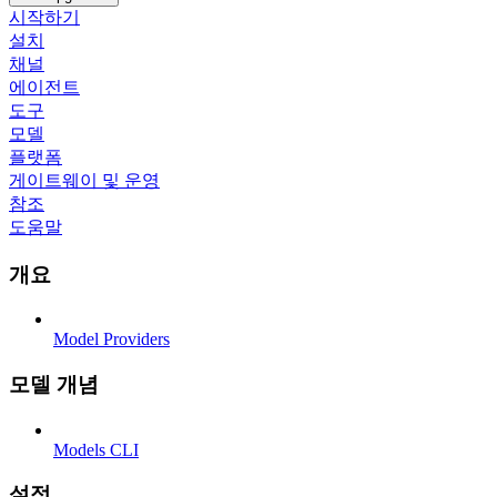
시작하기
설치
채널
에이전트
도구
모델
플랫폼
게이트웨이 및 운영
참조
도움말
개요
Model Providers
모델 개념
Models CLI
설정