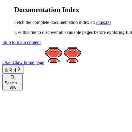
Documentation Index
Fetch the complete documentation index at:
/llms.txt
Use this file to discover all available pages before exploring fur
Skip to main content
OpenClaw
home page
한국어
Search...
⌘
K