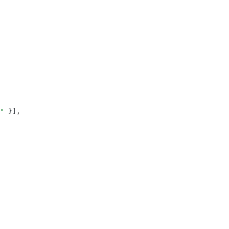
"
 }]
,