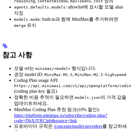
,
,
,
정의
reasoning
contextWindow
maxTokens
cost
: allowlist에 표시할 모델 alias
agents.defaults.models
지정
: built-in과 함께 MiniMax를 추가하려면
models.mode
유지
merge
참고 사항
모델 ref는
형식입니다.
minimax/<model>
권장 model ID:
,
MiniMax-M2.5
MiniMax-M2.5-highspeed
Coding Plan usage API:
https://api.minimaxi.com/v1/api/openplatform/codin
(coding plan key 필요)
정확한 비용 추적이 필요하면
의 가격 값을
models.json
업데이트하세요.
MiniMax Coding Plan 추천 링크(10% 할인):
https://platform.minimax.io/subscribe/coding-plan?
code=DbXJTRClnb&source=link
프로바이더 규칙은
/concepts/model-providers
를 참고하세