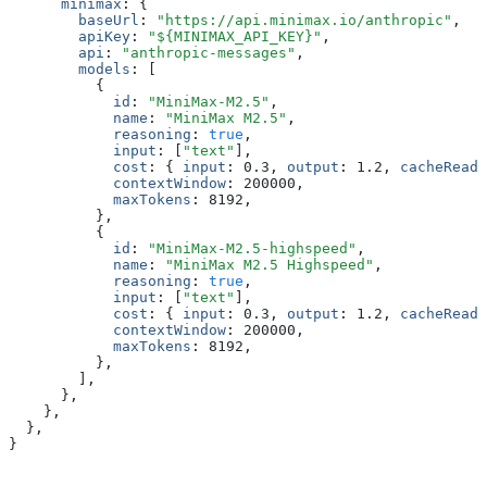
      minimax
:
 {
        baseUrl
:
 "https://api.minimax.io/anthropic"
,
        apiKey
:
 "${MINIMAX_API_KEY}"
,
        api
:
 "anthropic-messages"
,
        models
:
 [
          {
            id
:
 "MiniMax-M2.5"
,
            name
:
 "MiniMax M2.5"
,
            reasoning
:
 true
,
            input
:
 [
"text"
]
,
            cost
:
 { 
input
:
 0.3
,
 output
:
 1.2
,
 cacheRead
:
            contextWindow
:
 200000
,
            maxTokens
:
 8192
,
          }
,
          {
            id
:
 "MiniMax-M2.5-highspeed"
,
            name
:
 "MiniMax M2.5 Highspeed"
,
            reasoning
:
 true
,
            input
:
 [
"text"
]
,
            cost
:
 { 
input
:
 0.3
,
 output
:
 1.2
,
 cacheRead
:
            contextWindow
:
 200000
,
            maxTokens
:
 8192
,
          }
,
        ]
,
      }
,
    }
,
  }
,
}