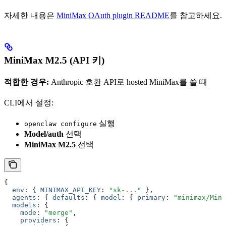
자세한 내용은
MiniMax OAuth plugin README
를 참고하세요.
MiniMax M2.5 (API 키)
적합한 경우:
Anthropic 호환 API로 hosted MiniMax를 쓸 때
CLI에서 설정:
실행
openclaw configure
Model/auth
선택
MiniMax M2.5
선택
{
  env
:
 { 
MINIMAX_API_KEY
:
 "sk-..."
 }
,
  agents
:
 { 
defaults
:
 { 
model
:
 { 
primary
:
 "minimax/Mini
  models
:
 {
    mode
:
 "merge"
,
    providers
:
 {