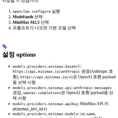
지정할 수 있습니다.
실행
openclaw configure
Model/auth
선택
MiniMax M2.5
선택
프롬프트가 나오면 기본 모델 선택
설정 options
:
models.providers.minimax.baseUrl
권장(Anthropic 호
https://api.minimax.io/anthropic
환),
은 OpenAI 호환 payload
https://api.minimax.io/v1
용 선택 사항
:
models.providers.minimax.api
anthropic-messages
권장,
은 OpenAI 호환 payload용 선
openai-completions
택 사항
: MiniMax API 키
models.providers.minimax.apiKey
(
)
MINIMAX_API_KEY
:
,
,
models.providers.minimax.models
id
name