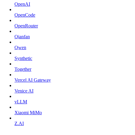
OpenAI
OpenCode
OpenRouter
Qianfan
Qwen
Synthetic
Together
Vercel AI Gateway
Venice AI
vLLM
Xiaomi MiMo
Z.AI