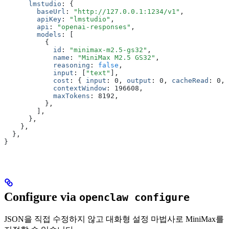
      lmstudio
:
 {
        baseUrl
:
 "http://127.0.0.1:1234/v1"
,
        apiKey
:
 "lmstudio"
,
        api
:
 "openai-responses"
,
        models
:
 [
          {
            id
:
 "minimax-m2.5-gs32"
,
            name
:
 "MiniMax M2.5 GS32"
,
            reasoning
:
 false
,
            input
:
 [
"text"
]
,
            cost
:
 { 
input
:
 0
,
 output
:
 0
,
 cacheRead
:
 0
,
 
            contextWindow
:
 196608
,
            maxTokens
:
 8192
,
          }
,
        ]
,
      }
,
    }
,
  }
,
}
Configure via
openclaw configure
JSON을 직접 수정하지 않고 대화형 설정 마법사로 MiniMax를