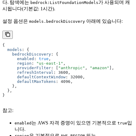
다. 탐색에는
가 사용되며 캐
bedrock:ListFoundationModels
시됩니다(기본값: 1시간).
설정 옵션은
아래에 있습니다:
models.bedrockDiscovery
{
  models
:
 {
    bedrockDiscovery
:
 {
      enabled
:
 true
,
      region
:
 "us-east-1"
,
      providerFilter
:
 [
"anthropic"
,
 "amazon"
]
,
      refreshInterval
:
 3600
,
      defaultContextWindow
:
 32000
,
      defaultMaxTokens
:
 4096
,
    }
,
  }
,
}
참고:
는 AWS 자격 증명이 있으면 기본적으로
입
enabled
true
니다.
은 기본적으로
또는
region
AWS_REGION