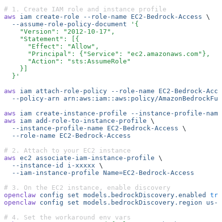
# 1. Create IAM role and instance profile
aws
 iam
 create-role
 --role-name
 EC2-Bedrock-Access
 \
  --assume-role-policy-document
 '{
    "Version": "2012-10-17",
    "Statement": [{
      "Effect": "Allow",
      "Principal": {"Service": "ec2.amazonaws.com"},
      "Action": "sts:AssumeRole"
    }]
  }'
aws
 iam
 attach-role-policy
 --role-name
 EC2-Bedrock-Acce
  --policy-arn
 arn:aws:iam::aws:policy/AmazonBedrockFul
aws
 iam
 create-instance-profile
 --instance-profile-name
aws
 iam
 add-role-to-instance-profile
 \
  --instance-profile-name
 EC2-Bedrock-Access
 \
  --role-name
 EC2-Bedrock-Access
# 2. Attach to your EC2 instance
aws
 ec2
 associate-iam-instance-profile
 \
  --instance-id
 i-xxxxx
 \
  --iam-instance-profile
 Name=EC2-Bedrock-Access
# 3. On the EC2 instance, enable discovery
openclaw
 config
 set
 models.bedrockDiscovery.enabled
 tru
openclaw
 config
 set
 models.bedrockDiscovery.region
 us-e
# 4. Set the workaround env vars