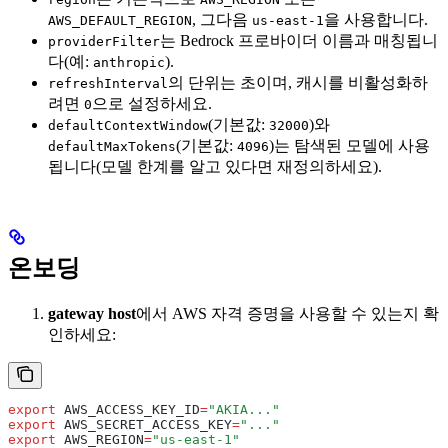
, 그다음
을 사용합니다.
AWS_DEFAULT_REGION
us-east-1
는 Bedrock 프로바이더 이름과 매칭됩니
providerFilter
다(예:
).
anthropic
의 단위는 초이며, 캐시를 비활성화하
refreshInterval
려면
으로 설정하세요.
0
(기본값:
)와
defaultContextWindow
32000
(기본값:
)는 탐색된 모델에 사용
defaultMaxTokens
4096
됩니다(모델 한계를 알고 있다면 재정의하세요).
온보딩
gateway host
에서 AWS 자격 증명을 사용할 수 있는지 확
인하세요:
export
 AWS_ACCESS_KEY_ID
=
"AKIA..."
export
 AWS_SECRET_ACCESS_KEY
=
"..."
export
 AWS_REGION
=
"us-east-1"