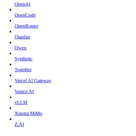
OpenAI
OpenCode
OpenRouter
Qianfan
Qwen
Synthetic
Together
Vercel AI Gateway
Venice AI
vLLM
Xiaomi MiMo
Z.AI