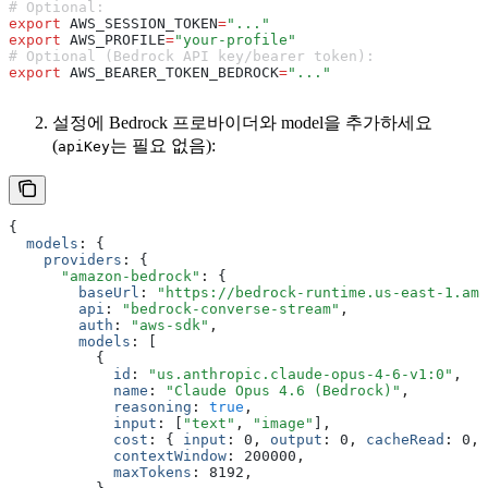
# Optional:
export
 AWS_SESSION_TOKEN
=
"..."
export
 AWS_PROFILE
=
"your-profile"
# Optional (Bedrock API key/bearer token):
export
 AWS_BEARER_TOKEN_BEDROCK
=
"..."
설정에 Bedrock 프로바이더와 model을 추가하세요
(
는 필요 없음):
apiKey
{
  models
:
 {
    providers
:
 {
      "amazon-bedrock"
:
 {
        baseUrl
:
 "https://bedrock-runtime.us-east-1.ama
        api
:
 "bedrock-converse-stream"
,
        auth
:
 "aws-sdk"
,
        models
:
 [
          {
            id
:
 "us.anthropic.claude-opus-4-6-v1:0"
,
            name
:
 "Claude Opus 4.6 (Bedrock)"
,
            reasoning
:
 true
,
            input
:
 [
"text"
,
 "image"
]
,
            cost
:
 { 
input
:
 0
,
 output
:
 0
,
 cacheRead
:
 0
,
 
            contextWindow
:
 200000
,
            maxTokens
:
 8192
,