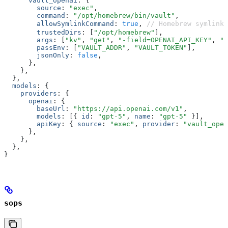
      vault_openai
:
 {
        source
:
 "exec"
,
        command
:
 "/opt/homebrew/bin/vault"
,
        allowSymlinkCommand
:
 true
,
 // Homebrew symlin
        trustedDirs
:
 [
"/opt/homebrew"
]
,
        args
:
 [
"kv"
,
 "get"
,
 "-field=OPENAI_API_KEY"
,
 "s
        passEnv
:
 [
"VAULT_ADDR"
,
 "VAULT_TOKEN"
]
,
        jsonOnly
:
 false
,
      }
,
    }
,
  }
,
  models
:
 {
    providers
:
 {
      openai
:
 {
        baseUrl
:
 "https://api.openai.com/v1"
,
        models
:
 [{ 
id
:
 "gpt-5"
,
 name
:
 "gpt-5"
 }]
,
        apiKey
:
 { 
source
:
 "exec"
,
 provider
:
 "vault_open
      }
,
    }
,
  }
,
}
sops