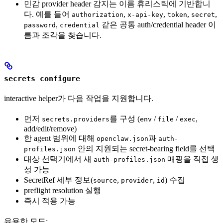
민감 provider header 감지는 이름 휴리스틱에 기반합니
다. 예를 들어
,
,
,
,
authorization
x-api-key
token
secret
,
같은 공통 auth/credential header 이
password
credential
름과 조각을 찾습니다.
secrets configure
interactive helper가 다음 작업을 지원합니다.
먼저
를 구성 (
/
/
,
secrets.providers
env
file
exec
add/edit/remove)
한 agent 범위에 대해
과
openclaw.json
auth-
안의 지원되는 secret-bearing field를 선택
profiles.json
대상 선택기에서 새
매핑을 직접 생
auth-profiles.json
성 가능
SecretRef 세부 정보(
,
,
) 수집
source
provider
id
preflight resolution 실행
즉시 적용 가능
유용한 모드: