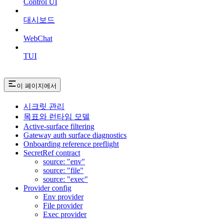
Control UI
대시보드
WebChat
TUI
이 페이지에서
시크릿 관리
목표와 런타임 모델
Active-surface filtering
Gateway auth surface diagnostics
Onboarding reference preflight
SecretRef contract
source: "env"
source: "file"
source: "exec"
Provider config
Env provider
File provider
Exec provider