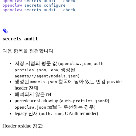
openclaw
 secrets
 audit
 --check
openclaw
 secrets
 configure
openclaw
 secrets
 audit
 --check
secrets audit
다음 항목을 점검합니다.
저장 시점의 평문 값 (
,
openclaw.json
auth-
,
, 생성된
profiles.json
.env
)
agents/*/agent/models.json
생성된
항목에 남아 있는 민감 provider
models.json
header 잔재
해석되지 않은 ref
precedence shadowing (
이
auth-profiles.json
ref보다 우선하는 경우)
openclaw.json
legacy 잔재 (
, OAuth reminder)
auth.json
Header residue 참고: