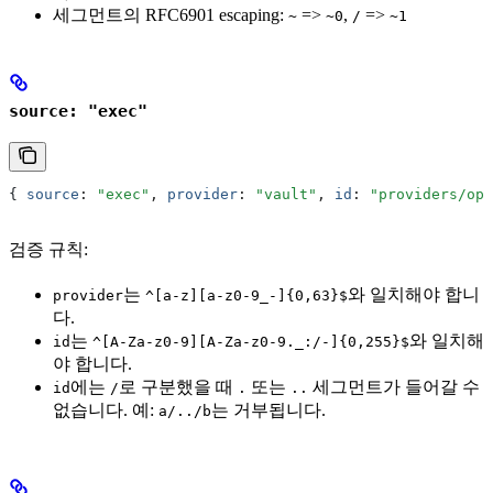
세그먼트의 RFC6901 escaping:
=>
,
=>
~
~0
/
~1
source: "exec"
{ 
source
:
 "exec"
,
 provider
:
 "vault"
,
 id
:
 "providers/op
검증 규칙:
는
와 일치해야 합니
provider
^[a-z][a-z0-9_-]{0,63}$
다.
는
와 일치해
id
^[A-Za-z0-9][A-Za-z0-9._:/-]{0,255}$
야 합니다.
에는
로 구분했을 때
또는
세그먼트가 들어갈 수
id
/
.
..
없습니다. 예:
는 거부됩니다.
a/../b