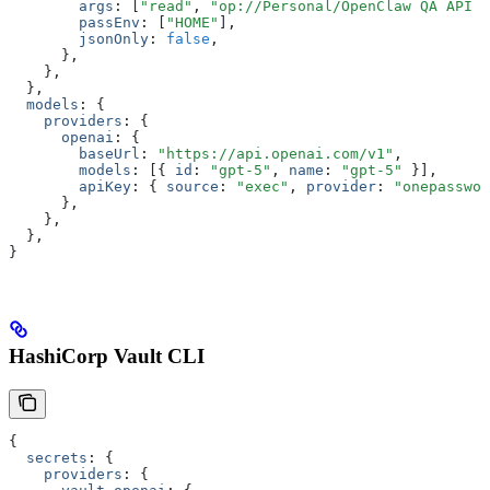
        args
:
 [
"read"
,
 "op://Personal/OpenClaw QA API K
        passEnv
:
 [
"HOME"
]
,
        jsonOnly
:
 false
,
      }
,
    }
,
  }
,
  models
:
 {
    providers
:
 {
      openai
:
 {
        baseUrl
:
 "https://api.openai.com/v1"
,
        models
:
 [{ 
id
:
 "gpt-5"
,
 name
:
 "gpt-5"
 }]
,
        apiKey
:
 { 
source
:
 "exec"
,
 provider
:
 "onepasswor
      }
,
    }
,
  }
,
}
HashiCorp Vault CLI
{
  secrets
:
 {
    providers
:
 {