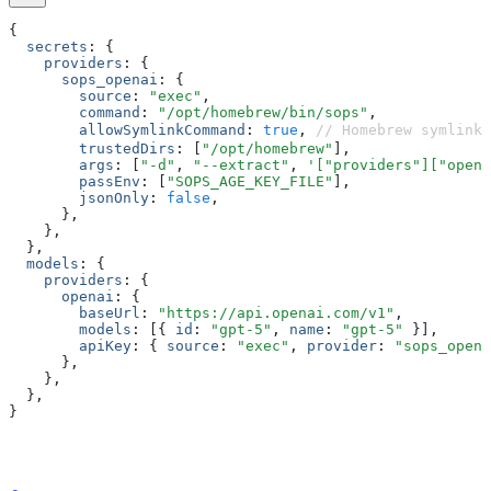
{
  secrets
:
 {
    providers
:
 {
      sops_openai
:
 {
        source
:
 "exec"
,
        command
:
 "/opt/homebrew/bin/sops"
,
        allowSymlinkCommand
:
 true
,
 // Homebrew symlin
        trustedDirs
:
 [
"/opt/homebrew"
]
,
        args
:
 [
"-d"
,
 "--extract"
,
 '["providers"]["opena
        passEnv
:
 [
"SOPS_AGE_KEY_FILE"
]
,
        jsonOnly
:
 false
,
      }
,
    }
,
  }
,
  models
:
 {
    providers
:
 {
      openai
:
 {
        baseUrl
:
 "https://api.openai.com/v1"
,
        models
:
 [{ 
id
:
 "gpt-5"
,
 name
:
 "gpt-5"
 }]
,
        apiKey
:
 { 
source
:
 "exec"
,
 provider
:
 "sops_opena
      }
,
    }
,
  }
,
}