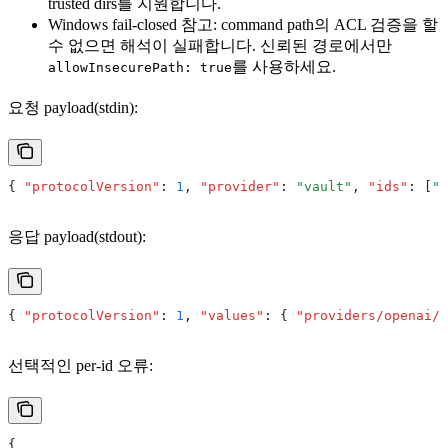
trusted dirs를 지원합니다.
Windows fail-closed 참고: command path의 ACL 검증을 할
수 없으면 해석이 실패합니다. 신뢰된 경로에서만
를 사용하세요.
allowInsecurePath: true
요청 payload(stdin):
{ 
"protocolVersion"
:
 1
,
 "provider"
:
 "vault"
,
 "ids"
:
 [
"p
응답 payload(stdout):
{ 
"protocolVersion"
:
 1
,
 "values"
:
 { 
"providers/openai/a
선택적인 per-id 오류:
{