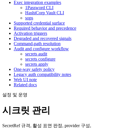
Exec integration examples
1Password CLI
HashiCorp Vault CLI
sops
Supported credential surface
Required behavior and precedence
Activation triggers
Degraded and recovered signals
Command-path resolution
Audit and configure workflow
secrets audit
secrets configure
secrets apply
One-way safety policy
Legacy auth compatibility notes
Web UI note
Related docs
설정 및 운영
시크릿 관리
SecretRef 규격, 활성 표면 판정, provider 구성,