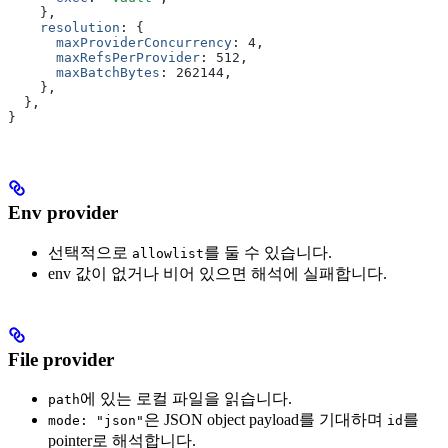
    }
,
    resolution
:
 {
      maxProviderConcurrency
:
 4
,
      maxRefsPerProvider
:
 512
,
      maxBatchBytes
:
 262144
,
    }
,
  }
,
}
Env provider
선택적으로
를 둘 수 있습니다.
allowlist
env 값이 없거나 비어 있으면 해석에 실패합니다.
File provider
에 있는 로컬 파일을 읽습니다.
path
은 JSON object payload를 기대하며
를
mode: "json"
id
pointer로 해석합니다.