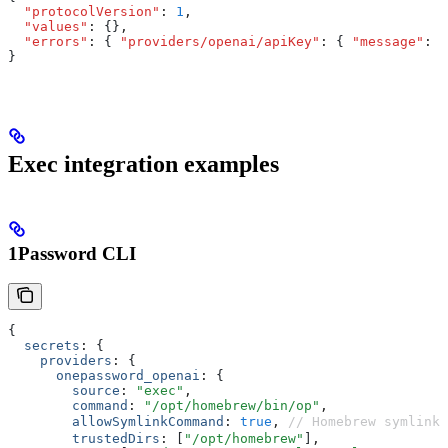
  "protocolVersion"
:
 1
,
  "values"
:
 {}
,
  "errors"
:
 { 
"providers/openai/apiKey"
:
 { 
"message"
:
 "
}
Exec integration examples
1Password CLI
{
  secrets
:
 {
    providers
:
 {
      onepassword_openai
:
 {
        source
:
 "exec"
,
        command
:
 "/opt/homebrew/bin/op"
,
        allowSymlinkCommand
:
 true
,
 // Homebrew symlin
        trustedDirs
:
 [
"/opt/homebrew"
]
,