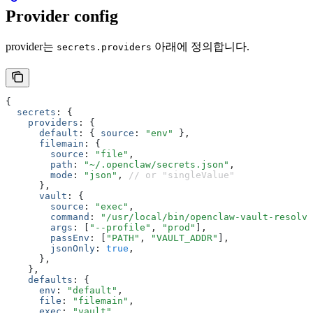
Provider config
provider는
아래에 정의합니다.
secrets.providers
{
  secrets
:
 {
    providers
:
 {
      default
:
 { 
source
:
 "env"
 }
,
      filemain
:
 {
        source
:
 "file"
,
        path
:
 "~/.openclaw/secrets.json"
,
        mode
:
 "json"
,
 // or "singleValue"
      }
,
      vault
:
 {
        source
:
 "exec"
,
        command
:
 "/usr/local/bin/openclaw-vault-resolve
        args
:
 [
"--profile"
,
 "prod"
]
,
        passEnv
:
 [
"PATH"
,
 "VAULT_ADDR"
]
,
        jsonOnly
:
 true
,
      }
,
    }
,
    defaults
:
 {
      env
:
 "default"
,
      file
:
 "filemain"
,
      exec
:
 "vault"
,