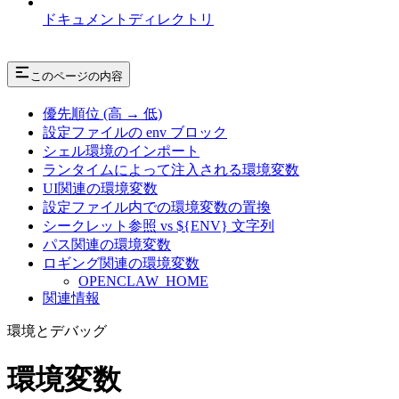
ドキュメントディレクトリ
このページの内容
優先順位 (高 → 低)
設定ファイルの env ブロック
シェル環境のインポート
ランタイムによって注入される環境変数
UI関連の環境変数
設定ファイル内での環境変数の置換
シークレット参照 vs ${ENV} 文字列
パス関連の環境変数
ロギング関連の環境変数
OPENCLAW_HOME
関連情報
環境とデバッグ
環境変数