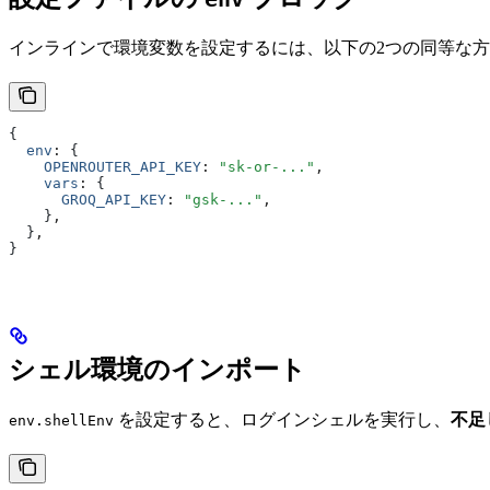
インラインで環境変数を設定するには、以下の2つの同等な
{
  env
:
 {
    OPENROUTER_API_KEY
:
 "sk-or-..."
,
    vars
:
 {
      GROQ_API_KEY
:
 "gsk-..."
,
    }
,
  }
,
}
シェル環境のインポート
を設定すると、ログインシェルを実行し、
不足
env.shellEnv