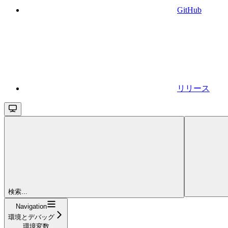
GitHub
リリース
検索...
Navigation
環境とデバッグ
環境変数