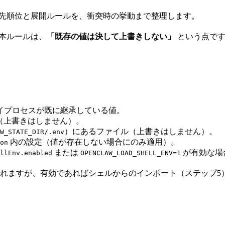
関連変数の優先順位と展開ルールを、衝突時の挙動まで整理します。
基本ルールは、
「既存の値は決して上書きしない」
という点で
ェイプロセスが既に継承している値。
動作（上書きはしません）。
）にあるファイル（上書きはしません）。
W_STATE_DIR/.env
内の設定（値が存在しない場合にのみ適用）。
on
または
が有効な場
llEnv.enabled
OPENCLAW_LOAD_SHELL_ENV=1
されますが、有効であればシェルからのインポート（ステップ5