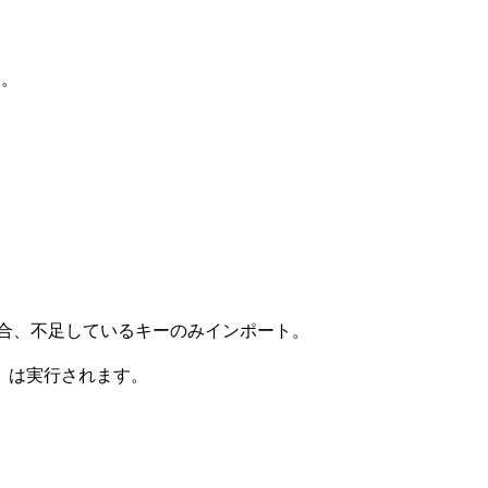
す。
合、不足しているキーのみインポート。
）は実行されます。