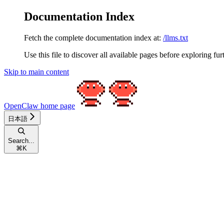
Documentation Index
Fetch the complete documentation index at:
/llms.txt
Use this file to discover all available pages before exploring fur
Skip to main content
OpenClaw
home page
日本語
Search...
⌘
K