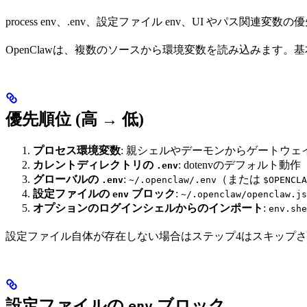
process env、.env、設定ファイル env、UI やパス
OpenClawは、複数のソースから環境変数を読み込みます。
優先順位 (高 → 低)
プロセス環境変数
: 親シェルやデーモンからゲートウ
カレントディレクトリの
: dotenvのデフォルト
.env
グローバルの
:
（または
.env
~/.openclaw/.env
$OPENCLA
設定ファイルの
ブロック
:
env
~/.openclaw/openclaw.js
オプションのログインシェルからのインポート
:
env.she
設定ファイル自体が存在しない場合はステップ4はスキップ
設定ファイルの
ブロック
env