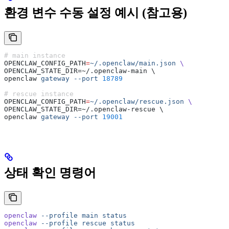
환경 변수 수동 설정 예시 (참고용)
# main instance
OPENCLAW_CONFIG_PATH
=
~/.openclaw/main.json
 \
OPENCLAW_STATE_DIR=~/.openclaw-main \
openclaw 
gateway
 --port
 18789
# rescue instance
OPENCLAW_CONFIG_PATH
=
~/.openclaw/rescue.json
 \
OPENCLAW_STATE_DIR=~/.openclaw-rescue \
openclaw 
gateway
 --port
 19001
상태 확인 명령어
openclaw
 --profile
 main
 status
openclaw
 --profile
 rescue
 status