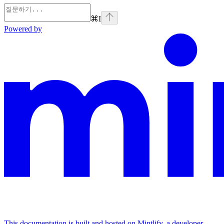
⌘
I
Powered by
This documentation is built and hosted on Mintlify, a developer