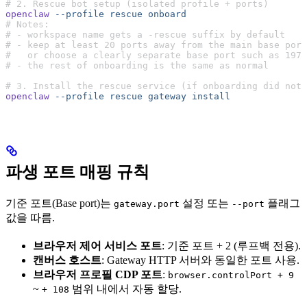
# 2. Rescue bot setup (isolated profile + ports)
openclaw
 --profile
 rescue
 onboard
# Notes:
# - workspace name gets a -rescue suffix by default
# - keep at least 20 ports away from the main base port
#   or choose a clearly separate base port such as 1978
# - the rest of onboarding is the same as normal
# 3. Install the rescue service (if onboarding did not 
openclaw
 --profile
 rescue
 gateway
 install
파생 포트 매핑 규칙
기준 포트(Base port)는
설정 또는
플래그
gateway.port
--port
값을 따름.
브라우저 제어 서비스 포트
: 기준 포트 + 2 (루프백 전용).
캔버스 호스트
: Gateway HTTP 서버와 동일한 포트 사용.
브라우저 프로필 CDP 포트
:
browser.controlPort + 9
~
범위 내에서 자동 할당.
+ 108