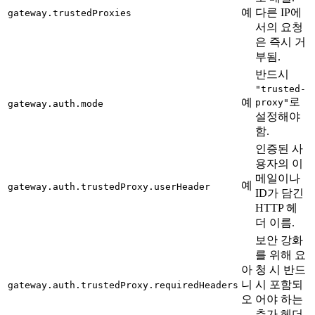
예
다른 IP에
gateway.trustedProxies
서의 요청
은 즉시 거
부됨.
반드시
"trusted-
로
예
proxy"
gateway.auth.mode
설정해야
함.
인증된 사
용자의 이
메일이나
예
gateway.auth.trustedProxy.userHeader
ID가 담긴
HTTP 헤
더 이름.
보안 강화
를 위해 요
아
청 시 반드
니
시 포함되
gateway.auth.trustedProxy.requiredHeaders
오
어야 하는
추가 헤더