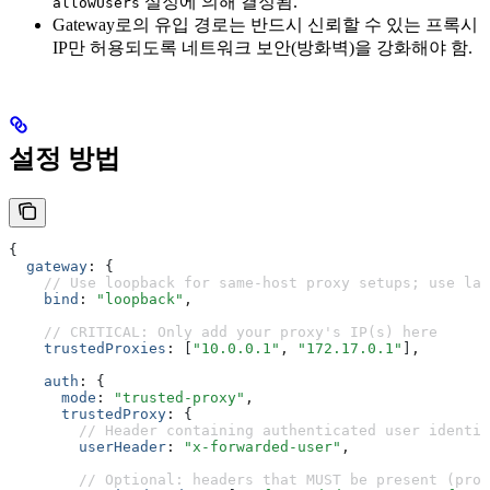
설정에 의해 결정됨.
allowUsers
Gateway로의 유입 경로는 반드시 신뢰할 수 있는 프록시
IP만 허용되도록 네트워크 보안(방화벽)을 강화해야 함.
설정 방법
{
  gateway
:
 {
    // Use loopback for same-host proxy setups; use lan
    bind
:
 "loopback"
,
    // CRITICAL: Only add your proxy's IP(s) here
    trustedProxies
:
 [
"10.0.0.1"
,
 "172.17.0.1"
]
,
    auth
:
 {
      mode
:
 "trusted-proxy"
,
      trustedProxy
:
 {
        // Header containing authenticated user identit
        userHeader
:
 "x-forwarded-user"
,
        // Optional: headers that MUST be present (prox