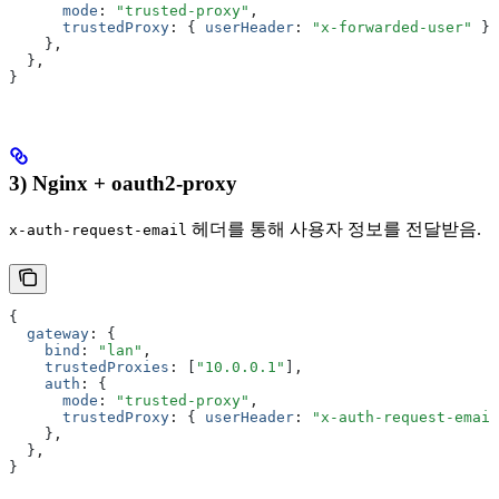
      mode
:
 "trusted-proxy"
,
      trustedProxy
:
 { 
userHeader
:
 "x-forwarded-user"
 }
,
    }
,
  }
,
}
3) Nginx + oauth2-proxy
헤더를 통해 사용자 정보를 전달받음.
x-auth-request-email
{
  gateway
:
 {
    bind
:
 "lan"
,
    trustedProxies
:
 [
"10.0.0.1"
]
,
    auth
:
 {
      mode
:
 "trusted-proxy"
,
      trustedProxy
:
 { 
userHeader
:
 "x-auth-request-email
    }
,
  }
,
}