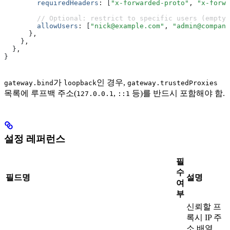
        requiredHeaders
:
 [
"x-forwarded-proto"
,
 "x-forwa
        // Optional: restrict to specific users (empty 
        allowUsers
:
 [
"nick@example.com"
,
 "admin@company
      }
,
    }
,
  }
,
}
가
인 경우,
gateway.bind
loopback
gateway.trustedProxies
목록에 루프백 주소(
,
등)를 반드시 포함해야 함.
127.0.0.1
::1
설정 레퍼런스
필
수
필드명
설명
여
부
신뢰할 프
록시 IP 주
소 배열.