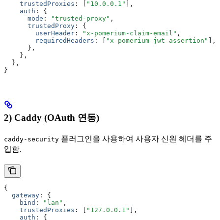
    trustedProxies
:
 [
"10.0.0.1"
]
,
    auth
:
 {
      mode
:
 "trusted-proxy"
,
      trustedProxy
:
 {
        userHeader
:
 "x-pomerium-claim-email"
,
        requiredHeaders
:
 [
"x-pomerium-jwt-assertion"
]
,
      }
,
    }
,
  }
,
}
2) Caddy (OAuth 연동)
플러그인을 사용하여 사용자 신원 헤더를 주
caddy-security
입함.
{
  gateway
:
 {
    bind
:
 "lan"
,
    trustedProxies
:
 [
"127.0.0.1"
]
,
    auth
:
 {