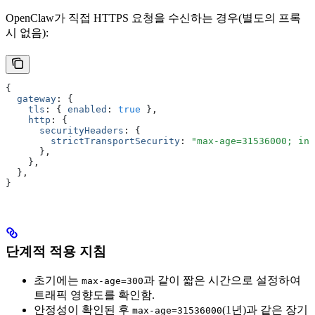
OpenClaw가 직접 HTTPS 요청을 수신하는 경우(별도의 프록
시 없음):
{
  gateway
:
 {
    tls
:
 { 
enabled
:
 true
 }
,
    http
:
 {
      securityHeaders
:
 {
        strictTransportSecurity
:
 "max-age=31536000; inc
      }
,
    }
,
  }
,
}
단계적 적용 지침
초기에는
과 같이 짧은 시간으로 설정하여
max-age=300
트래픽 영향도를 확인함.
안정성이 확인된 후
(1년)과 같은 장기
max-age=31536000