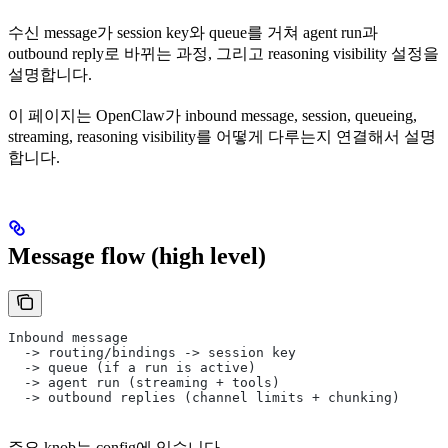
수신 message가 session key와 queue를 거쳐 agent run과
outbound reply로 바뀌는 과정, 그리고 reasoning visibility 설정을
설명합니다.
이 페이지는 OpenClaw가 inbound message, session, queueing,
streaming, reasoning visibility를 어떻게 다루는지 연결해서 설명
합니다.
Message flow (high level)
Inbound message
  -> routing/bindings -> session key
  -> queue (if a run is active)
  -> agent run (streaming + tools)
  -> outbound replies (channel limits + chunking)
주요 knob는 config에 있습니다.