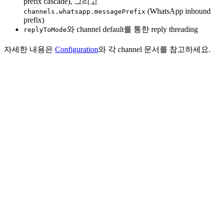
prefix cascade), 그리고
(WhatsApp inbound
channels.whatsapp.messagePrefix
prefix)
와 channel default를 통한 reply threading
replyToMode
자세한 내용은
Configuration
와 각 channel 문서를 참고하세요.