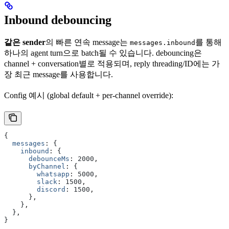
Inbound debouncing
같은 sender
의 빠른 연속 message는
를 통해
messages.inbound
하나의 agent turn으로 batch될 수 있습니다. debouncing은
channel + conversation별로 적용되며, reply threading/ID에는 가
장 최근 message를 사용합니다.
Config 예시 (global default + per-channel override):
{
  messages
:
 {
    inbound
:
 {
      debounceMs
:
 2000
,
      byChannel
:
 {
        whatsapp
:
 5000
,
        slack
:
 1500
,
        discord
:
 1500
,
      }
,
    }
,
  }
,
}