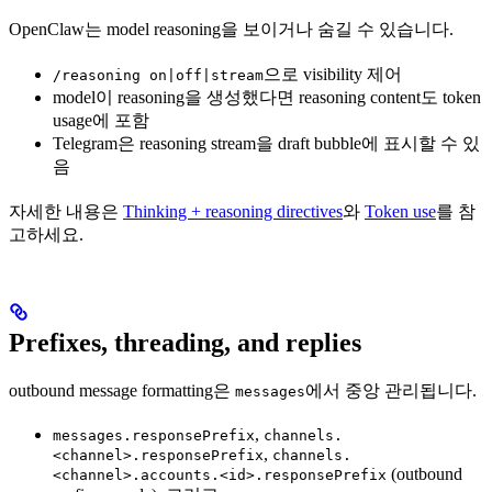
OpenClaw는 model reasoning을 보이거나 숨길 수 있습니다.
으로 visibility 제어
/reasoning on|off|stream
model이 reasoning을 생성했다면 reasoning content도 token
usage에 포함
Telegram은 reasoning stream을 draft bubble에 표시할 수 있
음
자세한 내용은
Thinking + reasoning directives
와
Token use
를 참
고하세요.
Prefixes, threading, and replies
outbound message formatting은
에서 중앙 관리됩니다.
messages
,
messages.responsePrefix
channels.
,
<channel>.responsePrefix
channels.
(outbound
<channel>.accounts.<id>.responsePrefix