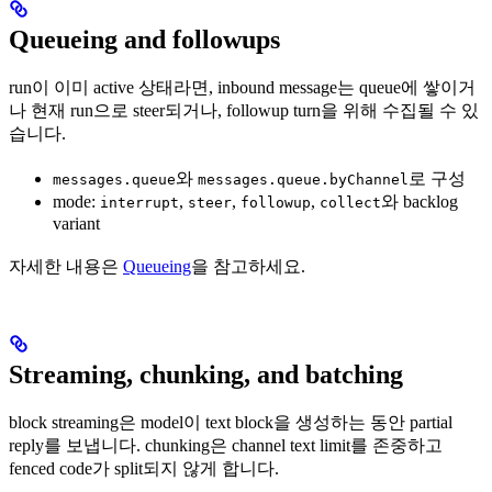
Queueing and followups
run이 이미 active 상태라면, inbound message는 queue에 쌓이거
나 현재 run으로 steer되거나, followup turn을 위해 수집될 수 있
습니다.
와
로 구성
messages.queue
messages.queue.byChannel
mode:
,
,
,
와 backlog
interrupt
steer
followup
collect
variant
자세한 내용은
Queueing
을 참고하세요.
Streaming, chunking, and batching
block streaming은 model이 text block을 생성하는 동안 partial
reply를 보냅니다. chunking은 channel text limit를 존중하고
fenced code가 split되지 않게 합니다.