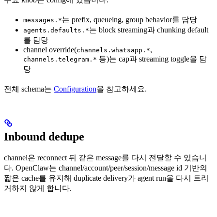
는 prefix, queueing, group behavior를 담당
messages.*
는 block streaming과 chunking default
agents.defaults.*
를 담당
channel override(
,
channels.whatsapp.*
등)는 cap과 streaming toggle을 담
channels.telegram.*
당
전체 schema는
Configuration
을 참고하세요.
Inbound dedupe
channel은 reconnect 뒤 같은 message를 다시 전달할 수 있습니
다. OpenClaw는 channel/account/peer/session/message id 기반의
짧은 cache를 유지해 duplicate delivery가 agent run을 다시 트리
거하지 않게 합니다.