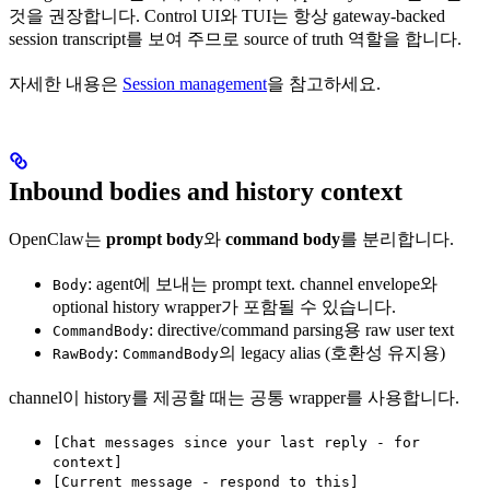
것을 권장합니다. Control UI와 TUI는 항상 gateway-backed
session transcript를 보여 주므로 source of truth 역할을 합니다.
자세한 내용은
Session management
을 참고하세요.
Inbound bodies and history context
OpenClaw는
prompt body
와
command body
를 분리합니다.
: agent에 보내는 prompt text. channel envelope와
Body
optional history wrapper가 포함될 수 있습니다.
: directive/command parsing용 raw user text
CommandBody
:
의 legacy alias (호환성 유지용)
RawBody
CommandBody
channel이 history를 제공할 때는 공통 wrapper를 사용합니다.
[Chat messages since your last reply - for
context]
[Current message - respond to this]