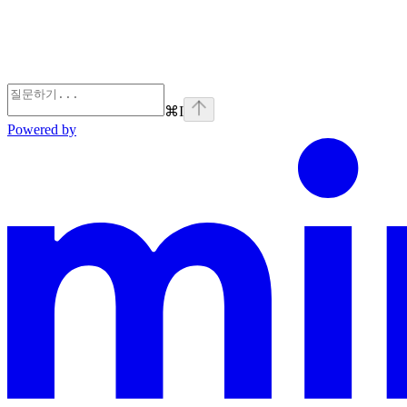
⌘
I
Powered by