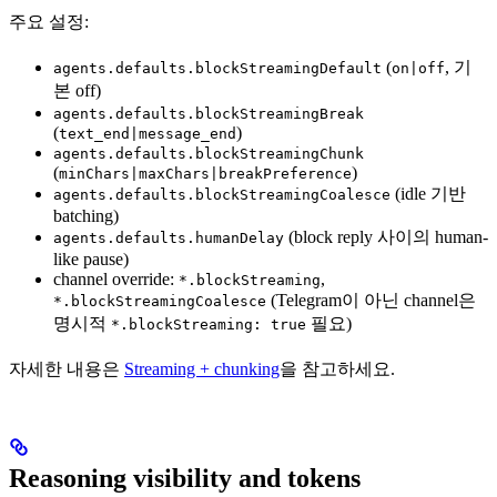
주요 설정:
(
, 기
agents.defaults.blockStreamingDefault
on|off
본 off)
agents.defaults.blockStreamingBreak
(
)
text_end|message_end
agents.defaults.blockStreamingChunk
(
)
minChars|maxChars|breakPreference
(idle 기반
agents.defaults.blockStreamingCoalesce
batching)
(block reply 사이의 human-
agents.defaults.humanDelay
like pause)
channel override:
,
*.blockStreaming
(Telegram이 아닌 channel은
*.blockStreamingCoalesce
명시적
필요)
*.blockStreaming: true
자세한 내용은
Streaming + chunking
을 참고하세요.
Reasoning visibility and tokens