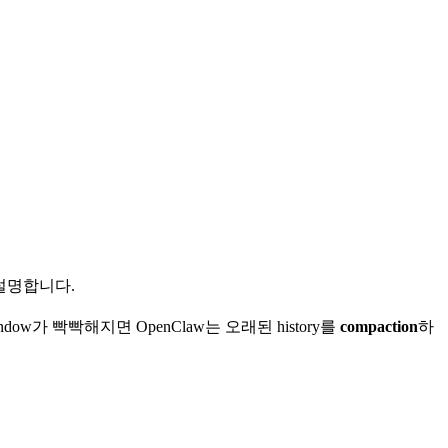
식을 설명합니다.
window가 빡빡해지면 OpenClaw는 오래된 history를
compaction
하