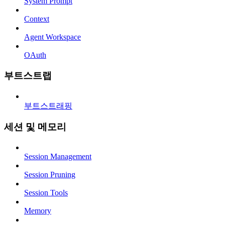
System Prompt
Context
Agent Workspace
OAuth
부트스트랩
부트스트래핑
세션 및 메모리
Session Management
Session Pruning
Session Tools
Memory