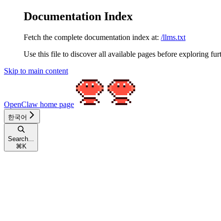
Documentation Index
Fetch the complete documentation index at:
/llms.txt
Use this file to discover all available pages before exploring fur
Skip to main content
OpenClaw
home page
한국어
Search...
⌘
K