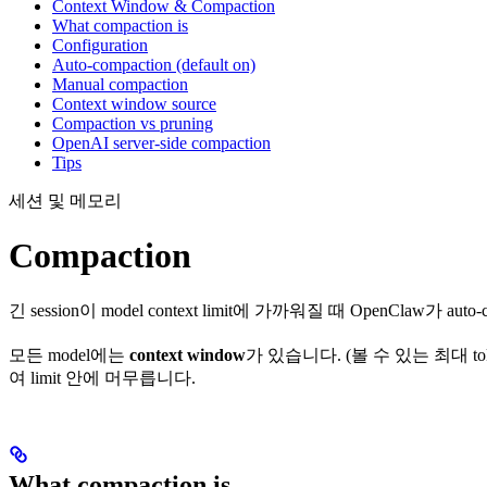
Context Window & Compaction
What compaction is
Configuration
Auto-compaction (default on)
Manual compaction
Context window source
Compaction vs pruning
OpenAI server-side compaction
Tips
세션 및 메모리
Compaction
긴 session이 model context limit에 가까워질 때 OpenClaw가 
모든 model에는
context window
가 있습니다. (볼 수 있는 최대 toke
여 limit 안에 머무릅니다.
What compaction is