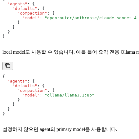
  "agents"
:
 {
    "defaults"
:
 {
      "compaction"
:
 {
        "model"
:
 "openrouter/anthropic/claude-sonnet-4-
      }
    }
  }
}
local model도 사용할 수 있습니다. 예를 들어 요약 전용 Ollama model이나 
{
  "agents"
:
 {
    "defaults"
:
 {
      "compaction"
:
 {
        "model"
:
 "ollama/llama3.1:8b"
      }
    }
  }
}
설정하지 않으면 agent의 primary model을 사용합니다.