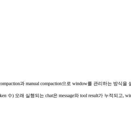
auto-compaction과 manual compaction으로 window를 관리하는 방
n 수) 오래 실행되는 chat은 message와 tool result가 누적되고, 