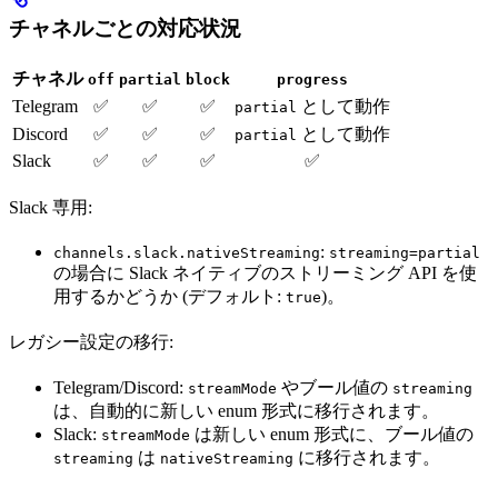
チャネルごとの対応状況
チャネル
off
partial
block
progress
Telegram
✅
✅
✅
として動作
partial
Discord
✅
✅
✅
として動作
partial
Slack
✅
✅
✅
✅
Slack 専用:
:
channels.slack.nativeStreaming
streaming=partial
の場合に Slack ネイティブのストリーミング API を使
用するかどうか (デフォルト:
)。
true
レガシー設定の移行:
Telegram/Discord:
やブール値の
streamMode
streaming
は、自動的に新しい enum 形式に移行されます。
Slack:
は新しい enum 形式に、ブール値の
streamMode
は
に移行されます。
streaming
nativeStreaming