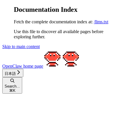
Documentation Index
Fetch the complete documentation index at:
/llms.txt
Use this file to discover all available pages before
exploring further.
Skip to main content
OpenClaw
home page
日本語
Search...
⌘
K