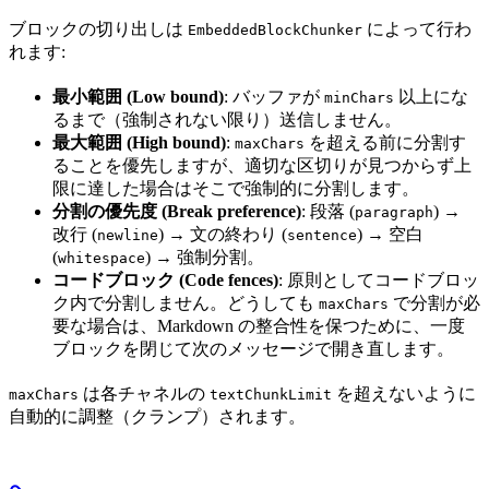
ブロックの切り出しは
によって行わ
EmbeddedBlockChunker
れます:
最小範囲 (Low bound)
: バッファが
以上にな
minChars
るまで（強制されない限り）送信しません。
最大範囲 (High bound)
:
を超える前に分割す
maxChars
ることを優先しますが、適切な区切りが見つからず上
限に達した場合はそこで強制的に分割します。
分割の優先度 (Break preference)
: 段落 (
) →
paragraph
改行 (
) → 文の終わり (
) → 空白
newline
sentence
(
) → 強制分割。
whitespace
コードブロック (Code fences)
: 原則としてコードブロッ
ク内で分割しません。どうしても
で分割が必
maxChars
要な場合は、Markdown の整合性を保つために、一度
ブロックを閉じて次のメッセージで開き直します。
は各チャネルの
を超えないように
maxChars
textChunkLimit
自動的に調整（クランプ）されます。