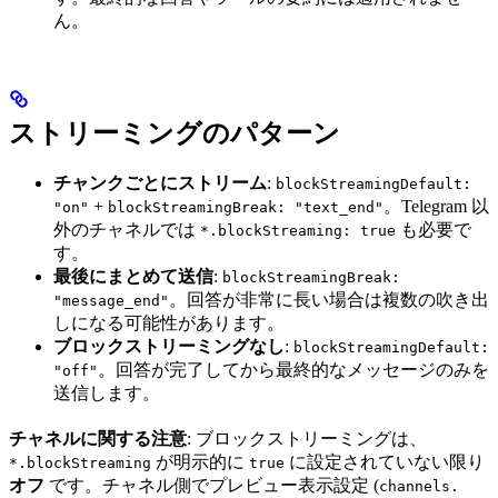
ん。
ストリーミングのパターン
チャンクごとにストリーム
:
blockStreamingDefault:
+
。Telegram 以
"on"
blockStreamingBreak: "text_end"
外のチャネルでは
も必要で
*.blockStreaming: true
す。
最後にまとめて送信
:
blockStreamingBreak:
。回答が非常に長い場合は複数の吹き出
"message_end"
しになる可能性があります。
ブロックストリーミングなし
:
blockStreamingDefault:
。回答が完了してから最終的なメッセージのみを
"off"
送信します。
チャネルに関する注意
: ブロックストリーミングは、
が明示的に
に設定されていない限り
*.blockStreaming
true
オフ
です。チャネル側でプレビュー表示設定 (
channels.