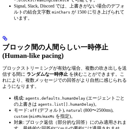
*.blockStreamingCoalesce
Signal, Slack, Discord では、上書きがない場合のデフォ
ルトの結合文字数
が 1500 に引き上げられて
minChars
います。
ブロック間の人間らしい一時停止
(Human-like pacing)
ブロックストリーミングが有効な場合、複数の吹き出しを送
信する間に
ランダムな一時停止
を挟むことができます。こ
れにより、複数メッセージでの回答がより自然に感じられる
ようになります。
構成:
(エージェントごと
agents.defaults.humanDelay
の上書きは
)。
agents.list[].humanDelay
モード:
(デフォルト),
(800〜2500ms),
off
natural
(
/
を指定)。
custom
minMs
maxMs
対象: ブロック返信（部分的な回答）にのみ適用されま
す。最終的な回答やツールの要約には適用されませ