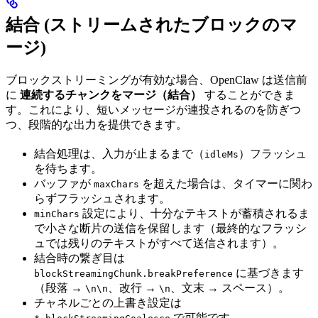
結合 (ストリームされたブロックのマ
ージ)
ブロックストリーミングが有効な場合、OpenClaw は送信前
に
連続するチャンクをマージ（結合）
することができま
す。これにより、短いメッセージが連投されるのを防ぎつ
つ、段階的な出力を提供できます。
結合処理は、入力が止まるまで（
）フラッシュ
idleMs
を待ちます。
バッファが
を超えた場合は、タイマーに関わ
maxChars
らずフラッシュされます。
設定により、十分なテキストが蓄積されるま
minChars
で小さな断片の送信を保留します（最終的なフラッシ
ュでは残りのテキストがすべて送信されます）。
結合時の繋ぎ目は
に基づきます
blockStreamingChunk.breakPreference
（段落 →
、改行 →
、文末 → スペース）。
\n\n
\n
チャネルごとの上書き設定は
で可能です。