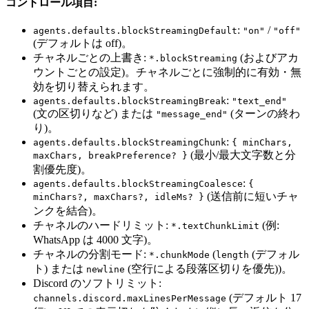
コントロール項目:
:
/
agents.defaults.blockStreamingDefault
"on"
"off"
(デフォルトは off)。
チャネルごとの上書き:
(およびアカ
*.blockStreaming
ウントごとの設定)。チャネルごとに強制的に有効・無
効を切り替えられます。
:
agents.defaults.blockStreamingBreak
"text_end"
(文の区切りなど) または
(ターンの終わ
"message_end"
り)。
:
agents.defaults.blockStreamingChunk
{ minChars,
(最小/最大文字数と分
maxChars, breakPreference? }
割優先度)。
:
agents.defaults.blockStreamingCoalesce
{
(送信前に短いチャ
minChars?, maxChars?, idleMs? }
ンクを結合)。
チャネルのハードリミット:
(例:
*.textChunkLimit
WhatsApp は 4000 文字)。
チャネルの分割モード:
(
(デフォル
*.chunkMode
length
ト) または
(空行による段落区切りを優先))。
newline
Discord のソフトリミット:
(デフォルト 17
channels.discord.maxLinesPerMessage