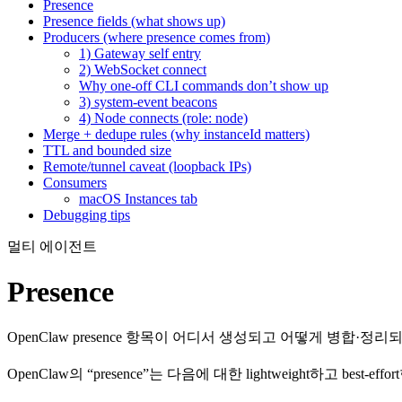
Presence
Presence fields (what shows up)
Producers (where presence comes from)
1) Gateway self entry
2) WebSocket connect
Why one-off CLI commands don’t show up
3) system-event beacons
4) Node connects (role: node)
Merge + dedupe rules (why instanceId matters)
TTL and bounded size
Remote/tunnel caveat (loopback IPs)
Consumers
macOS Instances tab
Debugging tips
멀티 에이전트
Presence
OpenClaw presence 항목이 어디서 생성되고 어떻게 병합·정리되
OpenClaw의 “presence”는 다음에 대한 lightweight하고 best-effo