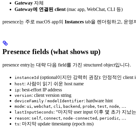
Gateway
자체
Gateway에 연결된 client
(mac app, WebChat, CLI 등)
presence는 주로 macOS app의
Instances
tab을 렌더링하고, 운영
Presence fields (what shows up)
presence entry는 대략 다음 field를 가진 structured object입니다.
(optional이지만 강력히 권장): 안정적인 client id
instanceId
: 사람이 읽기 쉬운 host name
host
: best-effort IP address
ip
: client version string
version
/
: hardware hint
deviceFamily
modelIdentifier
:
,
,
,
,
,
,
, …
mode
ui
webchat
cli
backend
probe
test
node
: “마지막 user input 이후 몇 초가 지났
lastInputSeconds
:
,
,
,
, …
reason
self
connect
node-connected
periodic
: 마지막 update timestamp (epoch ms)
ts