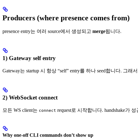
Producers (where presence comes from)
presence entry는 여러 source에서 생성되고
merge
됩니다.
1) Gateway self entry
Gateway는 startup 시 항상 “self” entry를 하나 seed합니다
2) WebSocket connect
모든 WS client는
request로 시작합니다. handshake가 성공하
connect
Why one-off CLI commands don’t show up