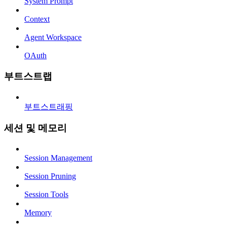
System Prompt
Context
Agent Workspace
OAuth
부트스트랩
부트스트래핑
세션 및 메모리
Session Management
Session Pruning
Session Tools
Memory