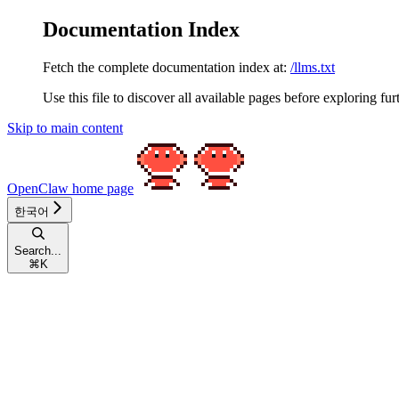
Documentation Index
Fetch the complete documentation index at:
/llms.txt
Use this file to discover all available pages before exploring fur
Skip to main content
OpenClaw
home page
한국어
Search...
⌘
K