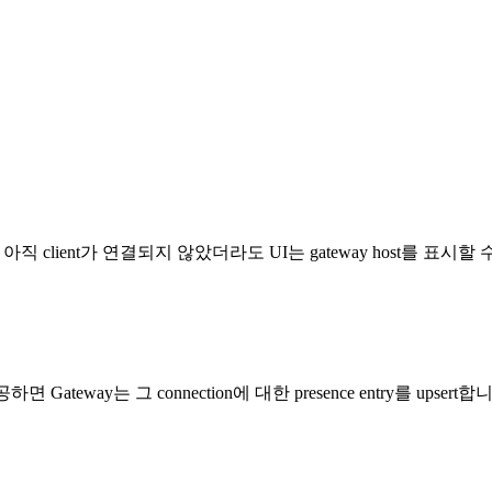
. 그래서 아직 client가 연결되지 않았더라도 UI는 gateway host를 표시
면 Gateway는 그 connection에 대한 presence entry를 upsert합